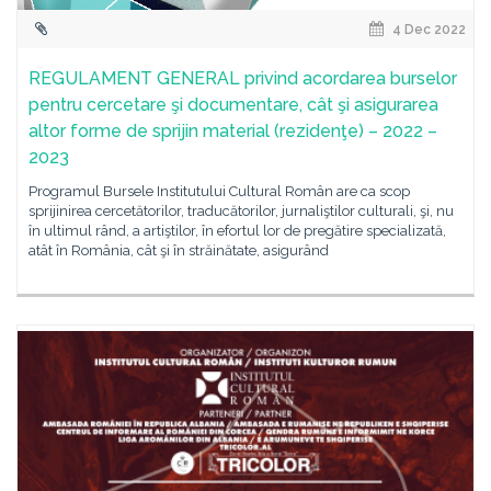
4 Dec 2022
REGULAMENT GENERAL privind acordarea burselor
pentru cercetare şi documentare, cât şi asigurarea
altor forme de sprijin material (rezidenţe) – 2022 –
2023
Programul Bursele Institutului Cultural Român are ca scop
sprijinirea cercetătorilor, traducătorilor, jurnaliştilor culturali, şi, nu
în ultimul rând, a artiştilor, în efortul lor de pregătire specializată,
atât în România, cât şi în străinătate, asigurând