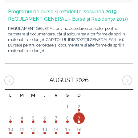
Programul de burse și rezidențe, sesiunea 2019.
REGULAMENT GENERAL - Burse și Rezidențe 2019
REGULAMENT GENERAL privind acordarea burselor pentru
cercetare şi documentare, cât şi asigurarea altor forme de sprijin
material (rezidenţe). CAPITOLUL IDISPOZIŢII GENERALEArt. 1(1)
Bursele pentru cercetare şi documentare şi alte forme de sprijin
material (rezidenţe)
AUGUST 2026
L
M
M
J
V
S
D
1
2
3
4
5
6
7
8
9
10
11
12
13
14
15
16