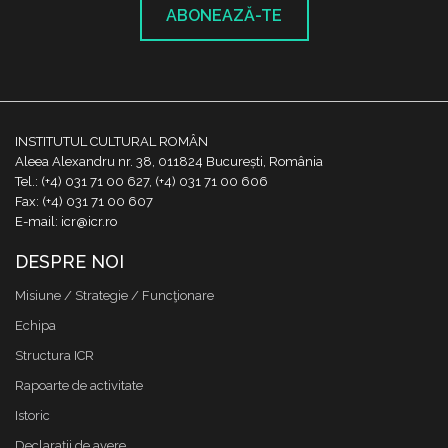
ABONEAZĂ-TE
INSTITUTUL CULTURAL ROMÂN
Aleea Alexandru nr. 38, 011824 București, România
Tel.: (+4) 031 71 00 627, (+4) 031 71 00 606
Fax: (+4) 031 71 00 607
E-mail: icr@icr.ro
DESPRE NOI
Misiune / Strategie / Funcţionare
Echipa
Structura ICR
Rapoarte de activitate
Istoric
Declaraţii de avere