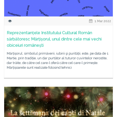
1 Mar 2022
Reprezentanțele Institutului Cultural Român
sărbătoresc Mărțișorul, unul dintre cele mai vechi
obiceiuri românești
Mărțișorul, simbolul primăverii, iubirii şi purității, este, pe data de 1
Martie, prin tradiție, un dar purtător al tuturor cuvintelor nerostite,
dar trăite, de către cel care-l oferă către cel care-l primește.
Mărțișoarele sunt realizate folosind tehnici