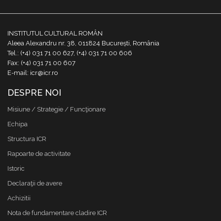
INSTITUTUL CULTURAL ROMÂN
Aleea Alexandru nr. 38, 011824 București, România
Tel.: (+4) 031 71 00 627, (+4) 031 71 00 606
Fax: (+4) 031 71 00 607
E-mail: icr@icr.ro
DESPRE NOI
Misiune / Strategie / Funcţionare
Echipa
Structura ICR
Rapoarte de activitate
Istoric
Declaraţii de avere
Achizitii
Nota de fundamentare cladire ICR