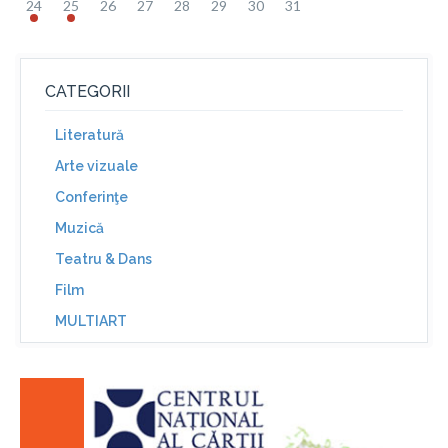
24
25
26
27
28
29
30
31
CATEGORII
Literatură
Arte vizuale
Conferinţe
Muzică
Teatru & Dans
Film
MULTIART