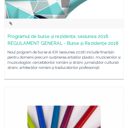
Programul de burse și rezidențe, sesiunea 2018.
REGULAMENT GENERAL - Burse și Rezidențe 2018
Noul program de burse al ICR (sesiunea 2018) include finanțări
pentru domenii precum susținerea artiștilor plastici, muzicienilor și
muzicologilor, cercetătorilor români și străini, jurnaliștilor culturali
străini, arhitecților români și traducătorilor profesioniști