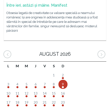
Între ieri, astăzi și mâine. Manifest
Obsesia legată de creativitate ca valoare specială a neamului
românesc își are originea în adolescența mea studioasă și a fost
stârnită în special de întrebările pe care le adresam mai
vârstnicilor din familie, singur nereușind să deslușesc misterul
părăsirii
AUGUST 2026
L
M
M
J
V
S
D
1
2
3
4
5
6
7
8
9
10
11
12
13
14
15
16
17
18
19
20
21
22
23