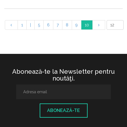
1
|
5
6
7
8
9
10
Abonează-te la Newsletter pentru
noutăţi.
ABONEAZĂ-TE