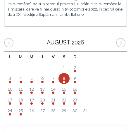
italo-române” stă sub semnul proiectului Întâlniri Italo-Române la
Timişoara, care va fi inaugurat în 19 octombrie 2022, în cadrul celei
de a XXII-a ediţii a Săptămânii Limbii Italiene
AUGUST 2026
L
M
M
J
V
S
D
1
2
3
4
5
6
7
8
9
10
11
12
13
14
15
16
17
18
19
20
21
22
23
24
25
26
27
28
29
30
31