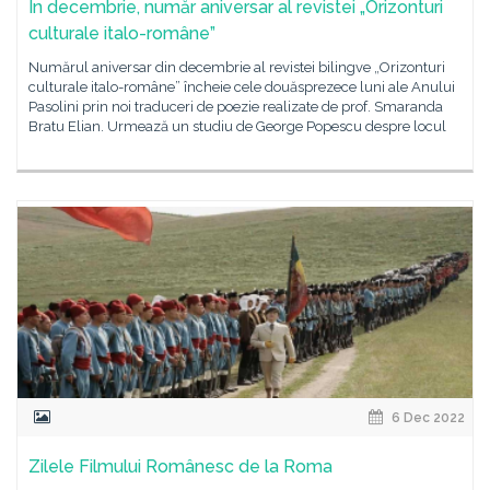
În decembrie, număr aniversar al revistei „Orizonturi
culturale italo-române”
Numărul aniversar din decembrie al revistei bilingve „Orizonturi
culturale italo-române” încheie cele douăsprezece luni ale Anului
Pasolini prin noi traduceri de poezie realizate de prof. Smaranda
Bratu Elian. Urmează un studiu de George Popescu despre locul
6 Dec 2022
Zilele Filmului Românesc de la Roma