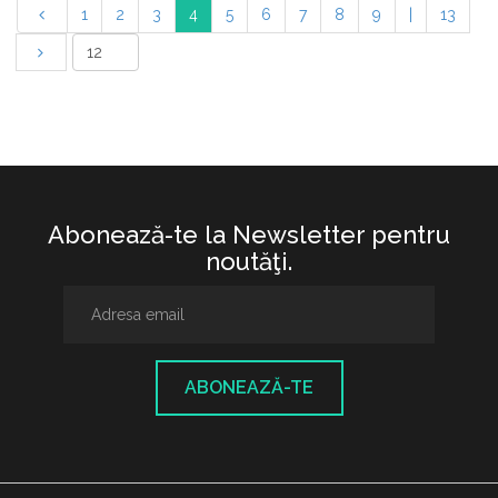
1
2
3
4
5
6
7
8
9
|
13
Abonează-te la Newsletter pentru
noutăţi.
ABONEAZĂ-TE