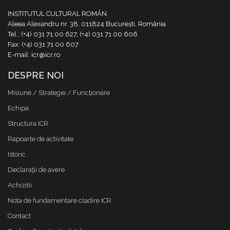
INSTITUTUL CULTURAL ROMÂN
Aleea Alexandru nr. 38, 011824 București, România
Tel.: (+4) 031 71 00 627, (+4) 031 71 00 606
Fax: (+4) 031 71 00 607
E-mail: icr@icr.ro
DESPRE NOI
Misiune / Strategie / Funcţionare
Echipa
Structura ICR
Rapoarte de activitate
Istoric
Declaraţii de avere
Achizitii
Nota de fundamentare cladire ICR
Contact