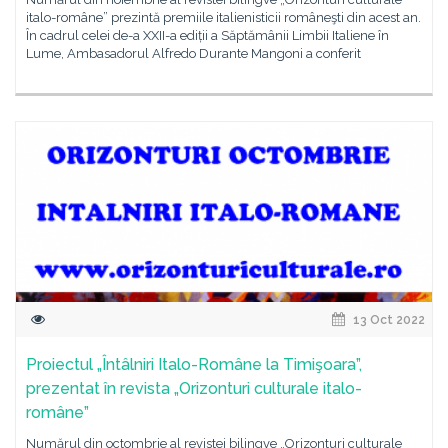
italo-române” prezintă premiile italienisticii româneşti din acest an.
În cadrul celei de-a XXII-a ediții a Săptămânii Limbii Italiene în
Lume, Ambasadorul Alfredo Durante Mangoni a conferit
13 Oct 2022
Proiectul „Întâlniri Italo-Române la Timişoara”,
prezentat în revista „Orizonturi culturale italo-
române”
Numărul din octombrie al revistei bilingve „Orizonturi culturale