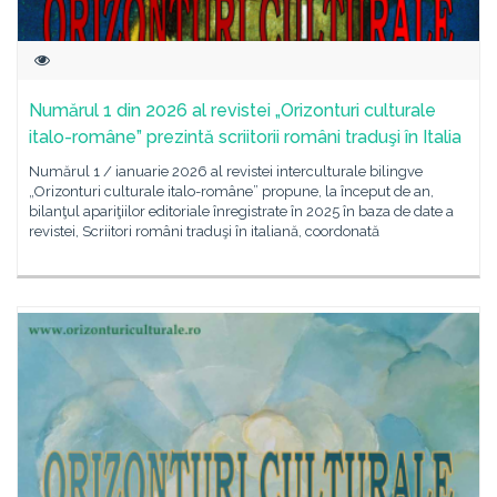
Numărul 1 din 2026 al revistei „Orizonturi culturale
italo-române” prezintă scriitorii români traduşi în Italia
Numărul 1 / ianuarie 2026 al revistei interculturale bilingve
„Orizonturi culturale italo-române” propune, la început de an,
bilanţul apariţiilor editoriale înregistrate în 2025 în baza de date a
revistei, Scriitori români traduşi în italiană, coordonată