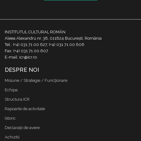
INSTITUTUL CULTURAL ROMÂN
Aleea Alexandru nr. 38, 011824 București, România
Tel.: (+4) 031 71 00 627, (+4) 031 71 00 606
Fax: (+4) 031 71 00 607
E-mail: icr@icr.ro
DESPRE NOI
Misiune / Strategie / Funcţionare
Echipa
Structura ICR
Rapoarte de activitate
Istoric
Declaraţii de avere
Achizitii