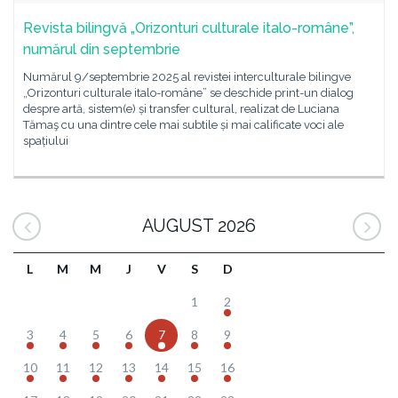
Revista bilingvă „Orizonturi culturale italo-române”,
numărul din septembrie
Numărul 9/septembrie 2025 al revistei interculturale bilingve
„Orizonturi culturale italo-române” se deschide print-un dialog
despre artă, sistem(e) și transfer cultural, realizat de Luciana
Tămaş cu una dintre cele mai subtile și mai calificate voci ale
spațiului
AUGUST 2026
L
M
M
J
V
S
D
1
2
3
4
5
6
7
8
9
10
11
12
13
14
15
16