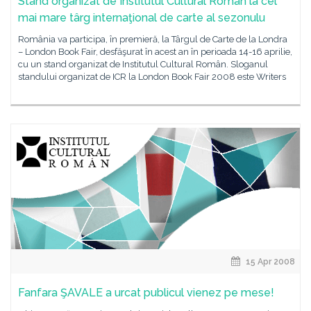
Stand organizat de Institutul Cultural Român la cel
mai mare târg internaţional de carte al sezonulu
România va participa, în premieră, la Târgul de Carte de la Londra
– London Book Fair, desfăşurat în acest an în perioada 14-16 aprilie,
cu un stand organizat de Institutul Cultural Român. Sloganul
standului organizat de ICR la London Book Fair 2008 este Writers
15 Apr 2008
Fanfara ŞAVALE a urcat publicul vienez pe mese!