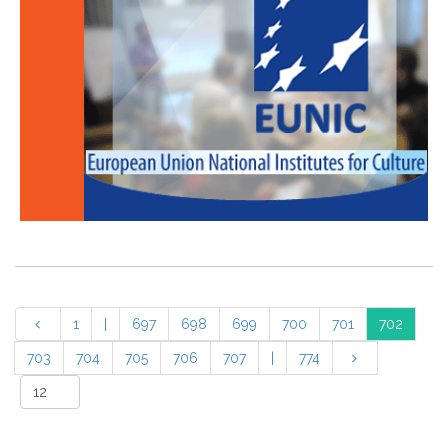
1
|
697
698
699
700
701
702
703
704
705
706
707
|
774