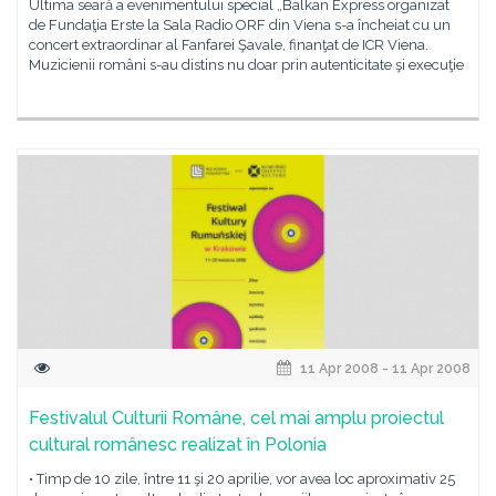
Ultima seară a evenimentului special „Balkan Express organizat
de Fundaţia Erste la Sala Radio ORF din Viena s-a încheiat cu un
concert extraordinar al Fanfarei Şavale, finanţat de ICR Viena.
Muzicienii români s-au distins nu doar prin autenticitate şi execuţie
11 Apr 2008 - 11 Apr 2008
Festivalul Culturii Române, cel mai amplu proiectul
cultural românesc realizat în Polonia
• Timp de 10 zile, între 11 şi 20 aprilie, vor avea loc aproximativ 25