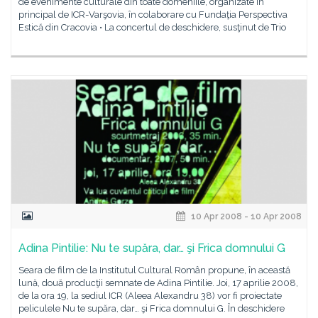
de evenimente culturale din toate domeniile, organizate în
principal de ICR-Varşovia, în colaborare cu Fundaţia Perspectiva
Estică din Cracovia • La concertul de deschidere, susţinut de Trio
10 Apr 2008 - 10 Apr 2008
Adina Pintilie: Nu te supăra, dar… şi Frica domnului G
Seara de film de la Institutul Cultural Român propune, în această
lună, două producţii semnate de Adina Pintilie. Joi, 17 aprilie 2008,
de la ora 19, la sediul ICR (Aleea Alexandru 38) vor fi proiectate
peliculele Nu te supăra, dar… şi Frica domnului G. În deschidere