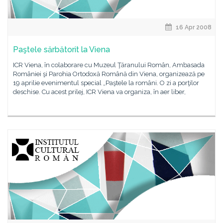
16 Apr 2008
Paştele sărbătorit la Viena
ICR Viena, în colaborare cu Muzeul Ţăranului Român, Ambasada
României şi Parohia Ortodoxă Română din Viena, organizează pe
19 aprilie evenimentul special „Paştele la români. O zi a porţilor
deschise. Cu acest prilej, ICR Viena va organiza, în aer liber,