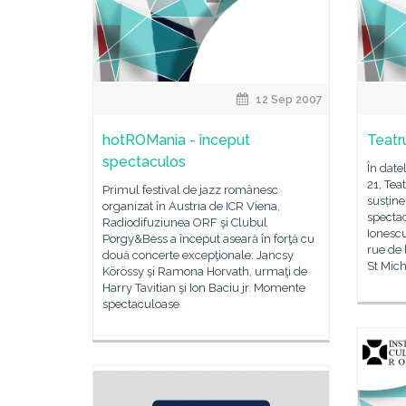
12 Sep 2007
hotROMania - început
Teatr
spectaculos
În date
21, Tea
Primul festival de jazz românesc
susține
organizat în Austria de ICR Viena,
spectac
Radiodifuziunea ORF şi Clubul
Ionescu
Porgy&Bess a început aseară în forţă cu
rue de 
două concerte excepţionale: Jancsy
St Mich
Körössy şi Ramona Horvath, urmaţi de
Harry Tavitian şi Ion Baciu jr. Momente
spectaculoase