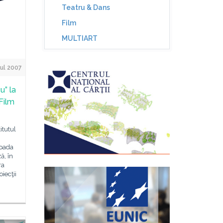
Teatru & Dans
Film
MULTIART
ul 2007
u” la
 Film
itutul
ioada
ă, în
ra
iecţii