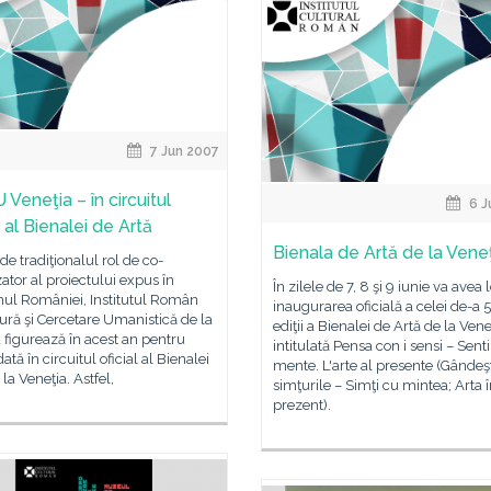
7 Jun 2007
Veneţia – în circuitul
6 J
l al Bienalei de Artă
Bienala de Artă de la Vene
 de tradiţionalul rol de co-
ator al proiectului expus în
În zilele de 7, 8 şi 9 iunie va avea 
nul României, Institutul Român
inaugurarea oficială a celei de-a 
ură şi Cercetare Umanistică de la
ediţii a Bienalei de Artă de la Vene
 figurează în acest an pentru
intitulată Pensa con i sensi – Senti
ată în circuitul oficial al Bienalei
mente. L'arte al presente (Gândeş
 la Veneţia. Astfel,
simţurile – Simţi cu mintea; Arta 
prezent).