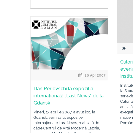
Culor
eveni
16 Apr 2007
Instit
Institu
Dan Perjovschi la expoziţia
la Sibi
internaţională „Last News” de la
serie 
Culoril
Gdansk
activită
Vineri, 13 aprilie 2007, a avut loc, la
exegeti
Gdansk, vernisajul expoziţiei
modern
internaţionale Last News, realizată de
Român
către Centrul de Artă Modernă Laznia,