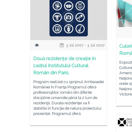
3 Jul 2007 - 3 Jul 2007
Culori
Român
Două rezidenţe de creaţie în
Expoziţ
cadrul Institutului Cultural
Cultura
Român din Paris.
Americ
Naţiona
Program realizat cu sprijinul Ambasadei
orele 1
României în Franţa Programul oferă
Naţiona
profesioniştilor români din diferite
Victori
discipline umaniste până la 2 luni de
rezidenţă. Durata rezidenţei va fi
stabilită în funcţie de natura proiectului
prezentat. Programul oferă