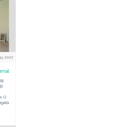
ay 2007
urnal
ţi
ii
e. O
legată