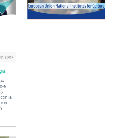
un 2007
ţia
loc
52-a
ţia,
 con la
te cu
în