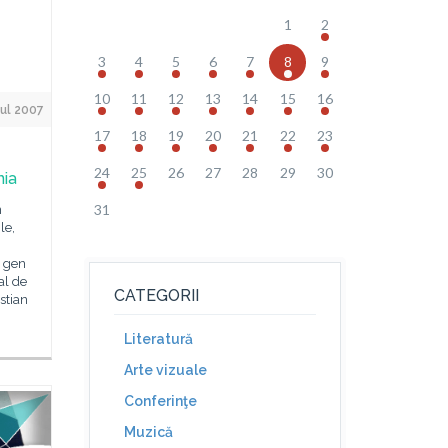
1
2
3
4
5
6
7
8
9
10
11
12
13
14
15
16
ul 2007
17
18
19
20
21
22
23
24
25
26
27
28
29
30
nia
31
n
le,
e gen
al de
CATEGORII
stian
Literatură
Arte vizuale
Conferinţe
Muzică