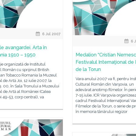
6 Jul 2007
6 J
le avangardei. Arta în
ia 1910 – 1950
Medalion “Cristian Nemesc
Festivalul Internaţional de
ie organizată de Institutul
de la Torun
l Român cu sprijinul British
an Tobacco Romania la Muzeul
Vara anului 2007 va fi, pentru Inst
l de Artă Joi, 12 iulie 2007, la
Cultural Român din Varşovia, un
9. 00, în Sala Tronului a Muzeului
adevărat anotimp filmelor. În per
l de Artă al României (Calea
7-15 iulie, ICR Varşovia organizeaz
ei 49-53, corp central), va
cadrul Festivalul Internaţional Va
Filmelor de la Torun, o serie de pro
în memoria tânărului regizor