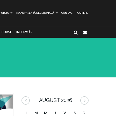
 PUBLIC
TRANSPARENȚĂ DECIZIONALĂ
CONTACT
CARIERE
BURSE
INFORMĂRI
AUGUST 2026
L
M
M
J
V
S
D