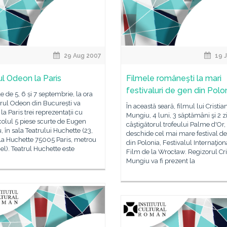
29 Aug 2007
19 J
ul Odeon la Paris
Filmele româneşti la mari
festivaluri de gen din Polo
le de 5, 6 și 7 septembrie, la ora
trul Odeon din București va
În această seară, filmul lui Cristia
 la Paris trei reprezentații cu
Mungiu, 4 luni, 3 săptămâni şi 2 zi
olul 5 piese scurte de Eugen
câştigătorul trofeului Palme d'Or,
, în sala Teatrului Huchette (23,
deschide cel mai mare festival d
la Huchette 75005 Paris, metrou
din Polonia, Festivalul Internaţion
el). Teatrul Huchette este
Film de la Wrocław. Regizorul Cri
Mungiu va fi prezent la