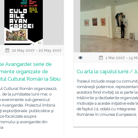
20 May 2007 - 20 May 2007
1 Mar 2007 - 15 M
ile Avangardei: serie de
mente organizate de
Cu arta la capătul lumii / J
utul Cultural Român la Sibiu
Traseul include oraşe cu comunită
româneşti puternice, reprezentanţ
tul Cultural Român organizează,
acestora fiind invitaţi să ia parte la
u, de la jumătatea lunii mai, o
întâlnirile şi dezbaterile organizat
de evenimente sub genericul
motivaţie a acestei iniţiative este 
e Avangardei. Proiectul îmbină
de faptul că, odată cu integrarea
ţi expoziţionale, publicistice şi
României în Uniunea Europeană,
ce focalizate asupra
ismului şi avangardei din
ia