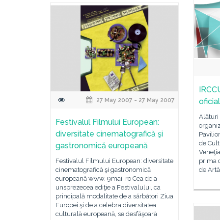
IRCCU 
27 May 2007 - 27 May 2007
oficia
Alături
Festivalul Filmului European:
organiz
diversitate cinematografică şi
Pavilio
de Cult
gastronomică europeană
Veneţia
Festivalul Filmului European: diversitate
prima d
cinematografică şi gastronomică
de Artă
europeană www. 9mai. ro Cea de a
unsprezecea ediţie a Festivalului, ca
principală modalitate de a sărbători Ziua
Europei şi de a celebra diversitatea
culturală europeană, se desfăşoară