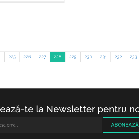
4
225
226
227
228
229
230
231
232
233
ază-te la Newsletter pentru no
ABONEAZĂ