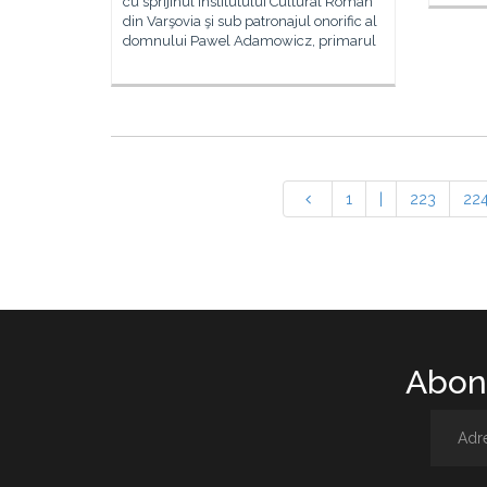
cu sprijinul Institutului Cultural Român
din Varşovia şi sub patronajul onorific al
domnului Pawel Adamowicz, primarul
1
|
223
22
Abone