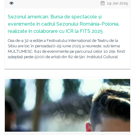
19 Jun 2025
Sezonul american, Bursa de spectacole și
evenimente în cadrul Sezonului România-Polonia,
realizate în colaborare cu ICR la FITS 2025
Cea de-a 32-a ediție a Festivalului Internațional de Teatru de la
Sibiu are loc în perioada20-29 iunie 2025 și reunește, sub tema
MULȚUMESC, 841 de evenimente pe parcursul celor 10 zile, fiind
așteptați peste 5000 de artiști din 82 de țări. Institutul Cultural