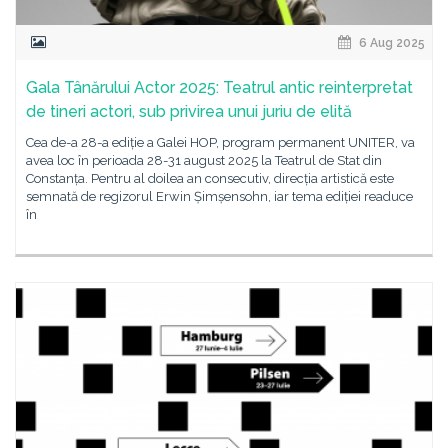
6 Aug 2025
Gala Tânărului Actor 2025: Teatrul antic reinterpretat
de tineri actori, sub privirea unui juriu de elită
Cea de-a 28-a ediție a Galei HOP, program permanent UNITER, va
avea loc în perioada 28-31 august 2025 la Teatrul de Stat din
Constanța. Pentru al doilea an consecutiv, direcția artistică este
semnată de regizorul Erwin Șimșensohn, iar tema ediției readuce
în