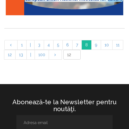
1
|
3
4
5
6
7
8
9
10
11
12
13
|
100
Abonează-te la Newsletter pentru
noutăţi.