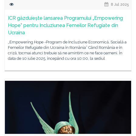
8 Jul 2025
ICR găzduiește lansarea Programului „Empowering
Hope” pentru Incluziunea Femeilor Refugiate din
Ucraina
„Empowering Hope -Program de Incluziune Economică, Socială a
Femeilor Refugiate din Ucraina în România” Când România e în
criză, tocmai atunci trebuie să ne amintim ce ne face oameni. În
data de 10 iulie 2025, începând cu ora 10:00, la sediul