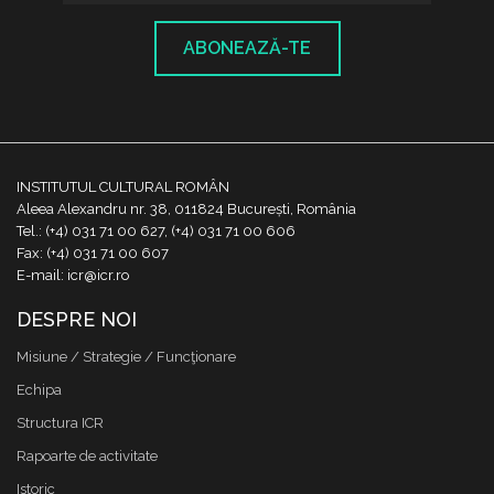
ABONEAZĂ-TE
INSTITUTUL CULTURAL ROMÂN
Aleea Alexandru nr. 38, 011824 București, România
Tel.: (+4) 031 71 00 627, (+4) 031 71 00 606
Fax: (+4) 031 71 00 607
E-mail: icr@icr.ro
DESPRE NOI
Misiune / Strategie / Funcţionare
Echipa
Structura ICR
Rapoarte de activitate
Istoric