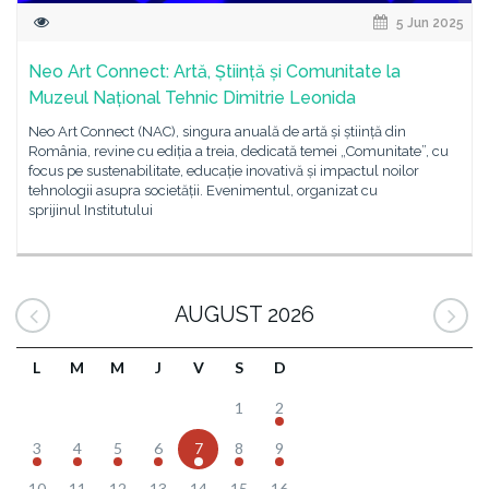
5 Jun 2025
Neo Art Connect: Artă, Știință și Comunitate la
Muzeul Național Tehnic Dimitrie Leonida
Neo Art Connect (NAC), singura anuală de artă și știință din
România, revine cu ediția a treia, dedicată temei „Comunitate”, cu
focus pe sustenabilitate, educație inovativă și impactul noilor
tehnologii asupra societății. Evenimentul, organizat cu
sprijinul Institutului
AUGUST 2026
L
M
M
J
V
S
D
1
2
3
4
5
6
7
8
9
10
11
12
13
14
15
16