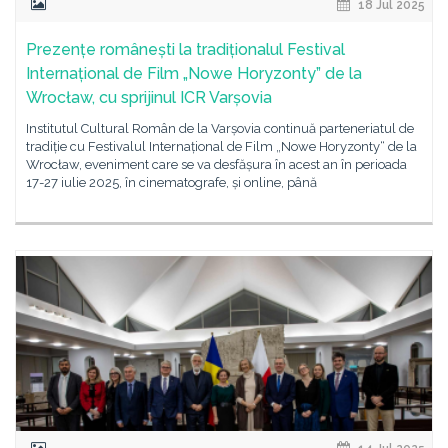
18 Jul 2025
Prezențe românești la tradiționalul Festival
Internațional de Film „Nowe Horyzonty” de la
Wrocław, cu sprijinul ICR Varșovia
Institutul Cultural Român de la Varșovia continuă parteneriatul de
tradiție cu Festivalul Internațional de Film „Nowe Horyzonty“ de la
Wrocław, eveniment care se va desfășura în acest an în perioada
17-27 iulie 2025, în cinematografe, și online, până