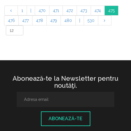
1
|
470
471
472
473
474
475
476
477
478
479
480
|
530
Abonează-te la Newsletter pentru
noutăţi.
ABONEAZĂ-TE