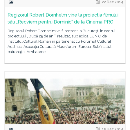
22 Dec 2014
Regizorul Robert Dornhelm vine la proiecția filmului
său „Recviem pentru Dominic“ de la Cinema PRO
Regizorul Robert Dornhelm va fi prezent la București în cadrul
proiectului „După 25 de ani“, realizat, sub egida EUNIC, de
Institutul Cultural Român în parteneriat cu Forumul Cultural
Austriac, Asociația Culturală Musikforum Europa, Sub înaltul
patronaj al Ambasadei
15 Dec 2014