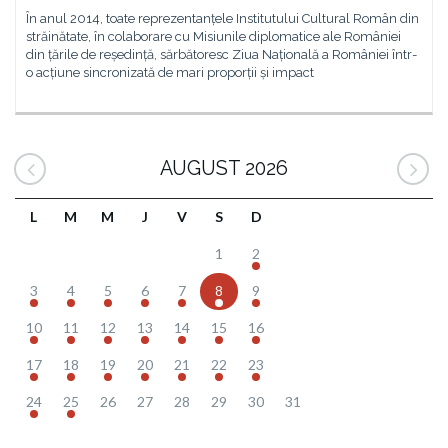
În anul 2014, toate reprezentanțele Institutului Cultural Român din
străinătate, în colaborare cu Misiunile diplomatice ale României
din țările de reședință, sărbătoresc Ziua Națională a României într-
o acțiune sincronizată de mari proporții și impact
AUGUST 2026
L
M
M
J
V
S
D
1
2
3
4
5
6
7
8
9
10
11
12
13
14
15
16
17
18
19
20
21
22
23
24
25
26
27
28
29
30
31