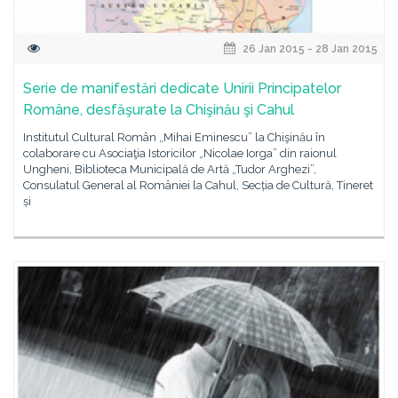
26 Jan 2015 - 28 Jan 2015
Serie de manifestări dedicate Unirii Principatelor
Române, desfăşurate la Chişinău şi Cahul
Institutul Cultural Român „Mihai Eminescu” la Chişinău în
colaborare cu Asociaţia Istoricilor „Nicolae Iorga” din raionul
Ungheni, Biblioteca Municipală de Artă „Tudor Arghezi”,
Consulatul General al României la Cahul, Secția de Cultură, Tineret
și