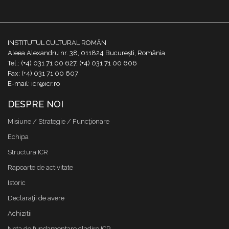
INSTITUTUL CULTURAL ROMÂN
Aleea Alexandru nr. 38, 011824 București, România
Tel.: (+4) 031 71 00 627, (+4) 031 71 00 606
Fax: (+4) 031 71 00 607
E-mail: icr@icr.ro
DESPRE NOI
Misiune / Strategie / Funcţionare
Echipa
Structura ICR
Rapoarte de activitate
Istoric
Declaraţii de avere
Achizitii
Nota de fundamentare cladire ICR