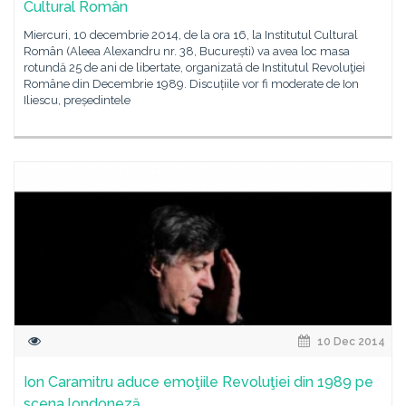
Cultural Român
Miercuri, 10 decembrie 2014, de la ora 16, la Institutul Cultural
Român (Aleea Alexandru nr. 38, București) va avea loc masa
rotundă 25 de ani de libertate, organizată de Institutul Revoluţiei
Române din Decembrie 1989. Discuțiile vor fi moderate de Ion
Iliescu, președintele
10 Dec 2014
Ion Caramitru aduce emoţiile Revoluţiei din 1989 pe
scena londoneză