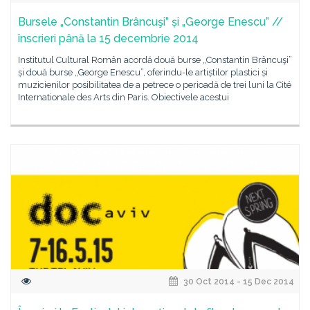
Bursele „Constantin Brâncuşi” și „George Enescu” //
înscrieri până la 15 decembrie 2014
Institutul Cultural Român acordă două burse „Constantin Brâncuşi”
și două burse „George Enescu”, oferindu-le artiștilor plastici și
muzicienilor posibilitatea de a petrece o perioadă de trei luni la Cité
Internationale des Arts din Paris. Obiectivele acestui
30 Oct 2014 - 15 Dec 2014