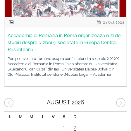
23 Oct 2024
Accademia di Romania în Roma organizează o zi de
studiu despre război și societate în Europa Central-
Răsăriteană
Perspective italo-române asupra conflictelor din secolele XIX-XXI
Accademia di Romania în Roma, în colaborare cu Universitatea
„Alexandru Ioan Cuza” din Iași, Universitatea Babeș-Bolyai din
Cluj-Napoca, Institutul de Istorie „Nicolae Iorga” – Academia
AUGUST 2026
L
M
M
J
V
S
D
1
2