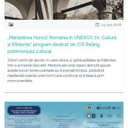
23 Jun 2026
„Mănăstirea Hurezi: România în UNESCO 70. Cultură
și Sfințenie”, program dedicat de ICR Beijing
patrimoniului cultural
Ziduri vechi de secole, în care istoria și spiritualitatea se întâlnesc
într-o armonie discretă. Martore ale unor epoci demult apuse,
aceste locuri binecuvântate au traversat timpul, păstrând
nealterată esența unei lumi care continuă să trăiască prin
monumentele,