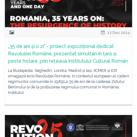
12 Dec 2024
„35 de ani și o zi” - proiect expozițional dedicat
Revoluției Române, prezentat simultan în țară și
peste hotare, prin rețeaua Institutului Cultural Român
La Budapesta, Seghedin, Londra, Madrid și Iași, IICMER și ICR
omagiază eroii Revoluției Române, în contextul european al căderii
regimurilor comuniste în 1989La 35 de ani de la căderea Zidului
Berlinului și de la prăbușirea regimului comunist în România,
Institutul