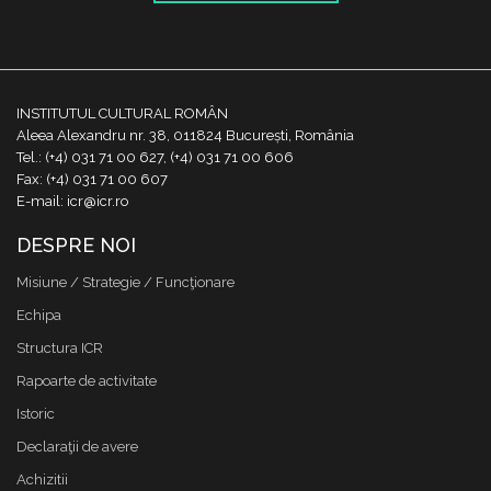
INSTITUTUL CULTURAL ROMÂN
Aleea Alexandru nr. 38, 011824 București, România
Tel.: (+4) 031 71 00 627, (+4) 031 71 00 606
Fax: (+4) 031 71 00 607
E-mail: icr@icr.ro
DESPRE NOI
Misiune / Strategie / Funcţionare
Echipa
Structura ICR
Rapoarte de activitate
Istoric
Declaraţii de avere
Achizitii