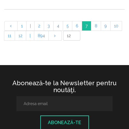
1
|
2
3
4
5
6
7
8
9
10
11
12
|
894
Abonează-te la Newsletter pentru
noutăţi.
ABONEAZĂ-TE