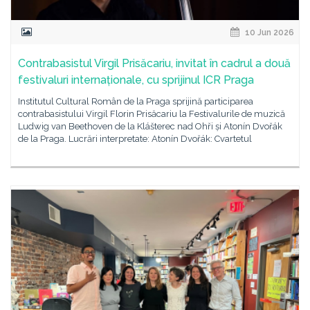
10 Jun 2026
Contrabasistul Virgil Prisăcariu, invitat în cadrul a două
festivaluri internaționale, cu sprijinul ICR Praga
Institutul Cultural Român de la Praga sprijină participarea
contrabasistului Virgil Florin Prisăcariu la Festivalurile de muzică
Ludwig van Beethoven de la Klášterec nad Ohři și Atonín Dvořák
de la Praga. Lucrări interpretate: Atonín Dvořák: Cvartetul