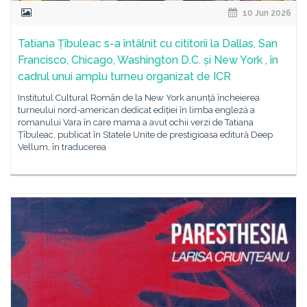
10 Jun 2026
Tatiana Țîbuleac s-a întâlnit cu cititorii la Dallas, San
Francisco, Chicago, Washington D.C. și New York , în
cadrul unui amplu turneu organizat de ICR
Institutul Cultural Român de la New York anunță încheierea
turneului nord-american dedicat ediției în limba engleză a
romanului Vara în care mama a avut ochii verzi de Tatiana
Țîbuleac, publicat în Statele Unite de prestigioasa editură Deep
Vellum, în traducerea