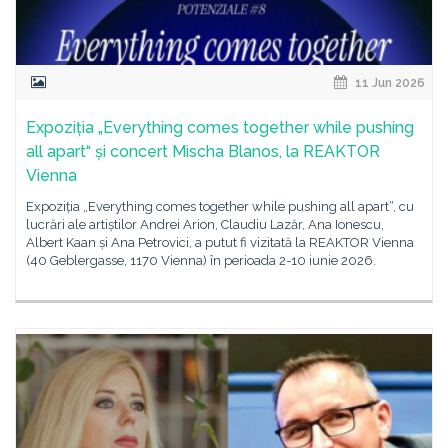
11 Jun 2026
Expoziția „Everything comes together while pushing
all apart“ și concert Mischa Blanos, la REAKTOR
Vienna
Expoziția „Everything comes together while pushing all apart“, cu
lucrări ale artiștilor Andrei Arion, Claudiu Lazăr, Ana Ionescu,
Albert Kaan și Ana Petrovici, a putut fi vizitată la REAKTOR Vienna
(40 Geblergasse, 1170 Vienna) în perioada 2-10 iunie 2026.