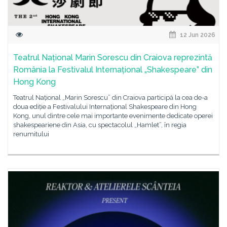
12 Jun 2026
Teatrul Național Marin Sorescu din Craiova reprezintă
România la Festivalul Internațional „Shakespeare” din
Hong Kong
Teatrul Național „Marin Sorescu” din Craiova participă la cea de-a
doua ediție a Festivalului Internațional Shakespeare din Hong
Kong, unul dintre cele mai importante evenimente dedicate operei
shakespeariene din Asia, cu spectacolul „Hamlet”, în regia
renumitului