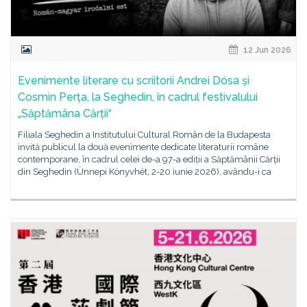
12 Jun 2026
Evenimente literare cu scriitorii Andrei Dósa și
Cosmin Perța, la Seghedin, în cadrul festivalului
„Săptămâna Cărții“
Filiala Seghedin a Institutului Cultural Român de la Budapesta
invită publicul la două evenimente dedicate literaturii române
contemporane, în cadrul celei de-a 97-a ediții a Săptămânii Cărții
din Seghedin (Ünnepi Könyvhét, 2-20 iunie 2026), avându-i ca