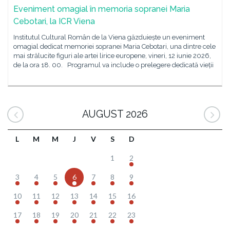
Eveniment omagial în memoria sopranei Maria
Cebotari, la ICR Viena
Institutul Cultural Român de la Viena găzduiește un eveniment
omagial dedicat memoriei sopranei Maria Cebotari, una dintre cele
mai strălucite figuri ale artei lirice europene, vineri, 12 iunie 2026,
de la ora 18. 00. Programul va include o prelegere dedicată vieții
AUGUST 2026
L
M
M
J
V
S
D
1
2
3
4
5
6
7
8
9
10
11
12
13
14
15
16
17
18
19
20
21
22
23