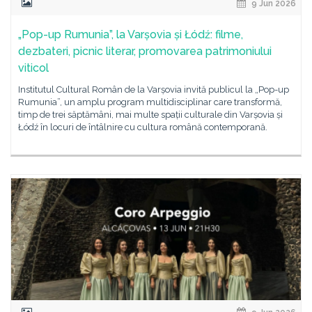
9 Jun 2026
„Pop-up Rumunia”, la Varșovia și Łódź: filme,
dezbateri, picnic literar, promovarea patrimoniului
viticol
Institutul Cultural Român de la Varșovia invită publicul la „Pop-up
Rumunia”, un amplu program multidisciplinar care transformă,
timp de trei săptămâni, mai multe spații culturale din Varșovia și
Łódź în locuri de întâlnire cu cultura română contemporană.