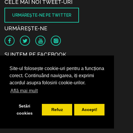
CELE MAI NOI TWEET-URI
URMĂREŞTE-NE PE TWITTER
URMĂREŞTE-NE
SUNTEM PE FACEBOOK
Site-ul folosește cookie-uri pentru a funcționa
corect. Continuând navigarea, iți exprimi
acordul asupra folosirii cookie-urilor.
Află mai mult
Setări
Refuz
Accept!
cookies