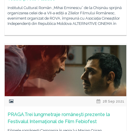
Institutul Cultural Român „Mihai Eminescu” de la Chișinău sprijină
organizarea celei de-a VII-a ediții a Zilelor Filmului Românesc,
eveniment organizat de ROVA, împreună cu Asociația Cineaștilor
Independenți din Republica Moldova ALTERNATIVE CINEMA în
28 Sep 2021
PRAGA.Trei lungmetraje româneşti prezente la
Festivalul Internaţional de Film Febiofest
Filmele românești Campania în regia lui Marian Crișan,