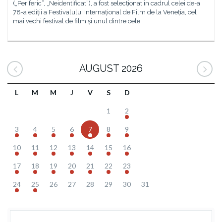
(„Periferic”, „Neidentificat”), a fost selecționat în cadrul celei de-a
78-a ediții a Festivalului Internațional de Film de la Veneția, cel
mai vechi festival de film și unul dintre cele
AUGUST 2026
L
M
M
J
V
S
D
1
2
3
4
5
6
7
8
9
10
11
12
13
14
15
16
17
18
19
20
21
22
23
24
25
26
27
28
29
30
31