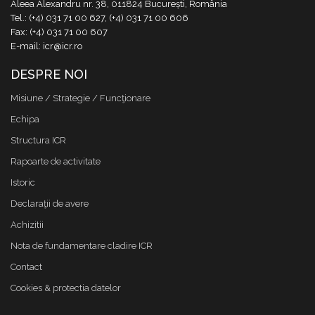
Aleea Alexandru nr. 38, 011824 București, România
Tel.: (+4) 031 71 00 627, (+4) 031 71 00 606
Fax: (+4) 031 71 00 607
E-mail: icr@icr.ro
DESPRE NOI
Misiune / Strategie / Funcţionare
Echipa
Structura ICR
Rapoarte de activitate
Istoric
Declaraţii de avere
Achizitii
Nota de fundamentare cladire ICR
Contact
Cookies & protectia datelor