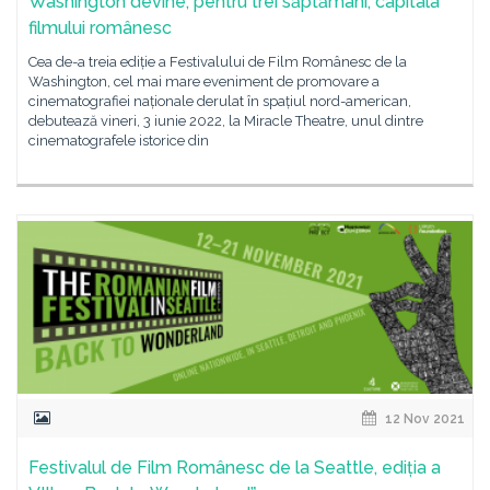
Washington devine, pentru trei săptămâni, capitala
filmului românesc
Cea de-a treia ediție a Festivalului de Film Românesc de la
Washington, cel mai mare eveniment de promovare a
cinematografiei naționale derulat în spațiul nord-american,
debutează vineri, 3 iunie 2022, la Miracle Theatre, unul dintre
cinematografele istorice din
12 Nov 2021
Festivalul de Film Românesc de la Seattle, ediția a