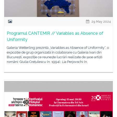
29 May 2024
Programul CANTEMIR // Variables as Absence of
Uniformity
Galeria Wetterling prezintă „Variables as Absence of Uniformity”, o
expoziție de grup organizată în colaborare cu Galeria Ivan din
București, expoziție ce reunește lucrări realizate de șase artiști
români: Giulia Crețulescu (n. 1994), Lia Perjovschi (n.