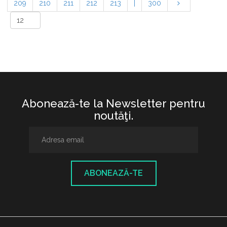
209
210
211
212
213
|
300
Abonează-te la Newsletter pentru
noutăţi.
ABONEAZĂ-TE