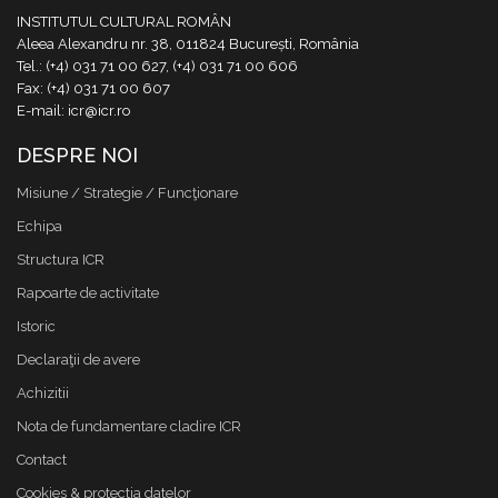
INSTITUTUL CULTURAL ROMÂN
Aleea Alexandru nr. 38, 011824 București, România
Tel.: (+4) 031 71 00 627, (+4) 031 71 00 606
Fax: (+4) 031 71 00 607
E-mail: icr@icr.ro
DESPRE NOI
Misiune / Strategie / Funcţionare
Echipa
Structura ICR
Rapoarte de activitate
Istoric
Declaraţii de avere
Achizitii
Nota de fundamentare cladire ICR
Contact
Cookies & protectia datelor