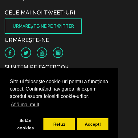
CELE MAI NOI TWEET-URI
URMĂREŞTE-NE PE TWITTER
URMĂREŞTE-NE
SUNTEM PE FACEBOOK
Site-ul folosește cookie-uri pentru a funcționa
corect. Continuând navigarea, iți exprimi
acordul asupra folosirii cookie-urilor.
Află mai mult
Setări
Refuz
Accept!
cookies