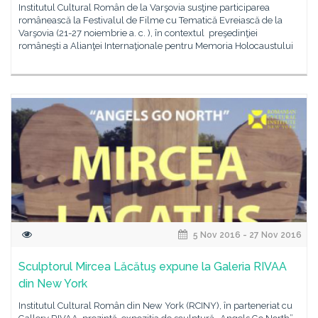
Institutul Cultural Român de la Varşovia susţine participarea
românească la Festivalul de Filme cu Tematică Evreiască de la
Varşovia (21-27 noiembrie a. c. ), în contextul preşedinţiei
româneşti a Alianţei Internaţionale pentru Memoria Holocaustului
5 Nov 2016 - 27 Nov 2016
Sculptorul Mircea Lăcătuş expune la Galeria RIVAA
din New York
Institutul Cultural Român din New York (RCINY), în parteneriat cu