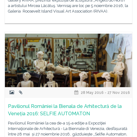
Gallery RIVAA, prezintă expoziția de sculptură „Angels Go North”
a artistului Mircea Lăcătuş. Vernisaj are loc pe 5 noiembrie 2016, la
Galeria Roosevelt Island Visual Art Association (RIVAA).
28 May 2016 - 27 Nov 2016
Pavilionul României la Bienala de Arhitectură de la
Veneția 2016: SELFIE AUTOMATON
Pavilionul României la cea de-a 15-a ediţie a Expoziţiei
Internaţionale de Arhitectură - La Biennale di Venezia, desfășurată
între 28 mai și 27 noiembrie 2016, găzduiește „Selfie Automaton,