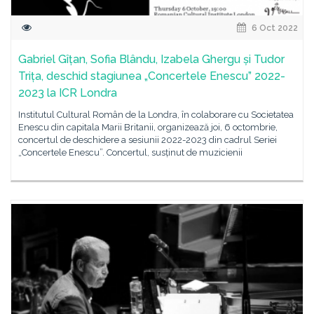
6 Oct 2022
Gabriel Gîțan, Sofia Blându, Izabela Ghergu și Tudor
Trița, deschid stagiunea „Concertele Enescu” 2022-
2023 la ICR Londra
Institutul Cultural Român de la Londra, în colaborare cu Societatea
Enescu din capitala Marii Britanii, organizează joi, 6 octombrie,
concertul de deschidere a sesiunii 2022-2023 din cadrul Seriei
„Concertele Enescu”. Concertul, susținut de muzicienii