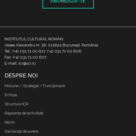
ABONEAZĂ-TE
INSTITUTUL CULTURAL ROMÂN
Aleea Alexandru nr. 38, 011824 București, România
Tel.: (+4) 031 71 00 627, (+4) 031 71 00 606
Fax: (+4) 031 71 00 607
E-mail: icr@icr.ro
DESPRE NOI
Misiune / Strategie / Funcţionare
Echipa
Structura ICR
Rapoarte de activitate
Istoric
Declaraţii de avere