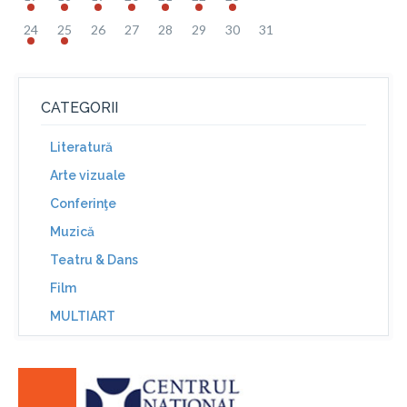
24
25
26
27
28
29
30
31
CATEGORII
Literatură
Arte vizuale
Conferinţe
Muzică
Teatru & Dans
Film
MULTIART