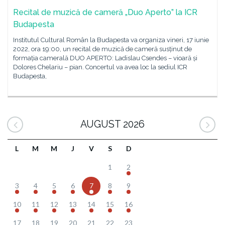
Recital de muzică de cameră „Duo Aperto” la ICR
Budapesta
Institutul Cultural Român la Budapesta va organiza vineri, 17 iunie
2022, ora 19:00, un recital de muzică de cameră susținut de
formația camerală DUO APERTO: Ladislau Csendes – vioară și
Dolores Chelariu – pian. Concertul va avea loc la sediul ICR
Budapesta,
AUGUST 2026
L
M
M
J
V
S
D
1
2
3
4
5
6
7
8
9
10
11
12
13
14
15
16
17
18
19
20
21
22
23