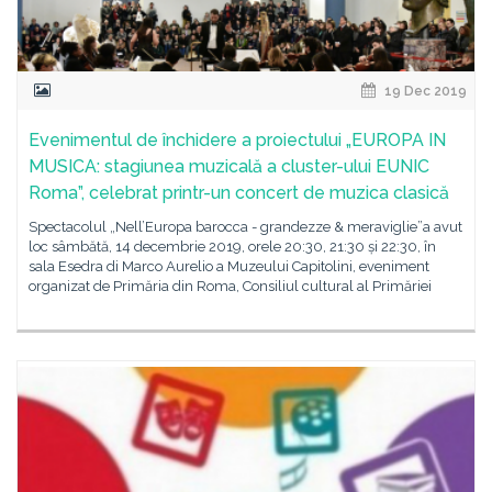
19 Dec 2019
Evenimentul de închidere a proiectului „EUROPA IN
MUSICA: stagiunea muzicală a cluster-ului EUNIC
Roma”, celebrat printr-un concert de muzica clasică
Spectacolul „Nell’Europa barocca - grandezze & meraviglie”a avut
loc sâmbătă, 14 decembrie 2019, orele 20:30, 21:30 și 22:30, în
sala Esedra di Marco Aurelio a Muzeului Capitolini, eveniment
organizat de Primăria din Roma, Consiliul cultural al Primăriei