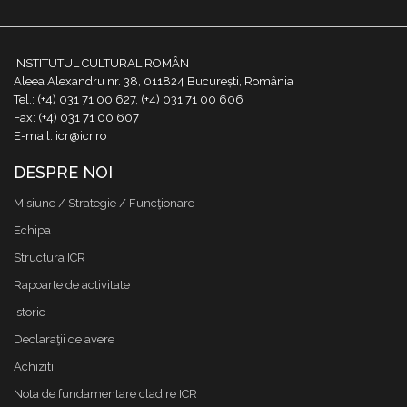
INSTITUTUL CULTURAL ROMÂN
Aleea Alexandru nr. 38, 011824 București, România
Tel.: (+4) 031 71 00 627, (+4) 031 71 00 606
Fax: (+4) 031 71 00 607
E-mail: icr@icr.ro
DESPRE NOI
Misiune / Strategie / Funcţionare
Echipa
Structura ICR
Rapoarte de activitate
Istoric
Declaraţii de avere
Achizitii
Nota de fundamentare cladire ICR