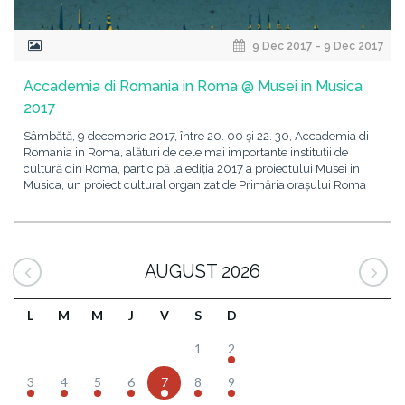
9 Dec 2017 - 9 Dec 2017
Accademia di Romania in Roma @ Musei in Musica
2017
Sâmbătă, 9 decembrie 2017, între 20. 00 și 22. 30, Accademia di
Romania in Roma, alături de cele mai importante instituții de
cultură din Roma, participă la ediția 2017 a proiectului Musei in
Musica, un proiect cultural organizat de Primăria orașului Roma
AUGUST 2026
L
M
M
J
V
S
D
1
2
3
4
5
6
7
8
9