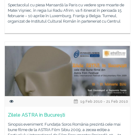
Spectacolul cu piesa Mansardă la Paris cu vedere spre moarte de
Matei Vişniec, în regia lui Radu Afrim, va fi itinerat în perioada 15
februarie – 10 aprilie în Luxemburg, Franţa şi Belgia. Turneul,
organizat de Institutul Cultural Român în parteneriat cu Centrul
19 Feb 2010 - 21 Feb 2010
Zilele ASTRA în București
Sinopsis eveniment: Fundația Soros România prezintă cele mai
bune filme de la ASTRA Film Sibiu 2009, a zecea ediție a