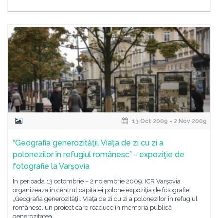
13 Oct 2009 - 2 Nov 2009
“Geografia generozităţii. Viaţa de zi cu zi a
polonezilor în refugiul românesc” - expoziţie de
fotografie la Varşovia
În perioada 13 octombrie – 2 noiembrie 2009, ICR Varşovia
organizează în centrul capitalei polone expoziţia de fotografie
„Geografia generozităţii. Viaţa de zi cu zi a polonezilor în refugiul
românesc, un proiect care readuce în memoria publică
generozitatea