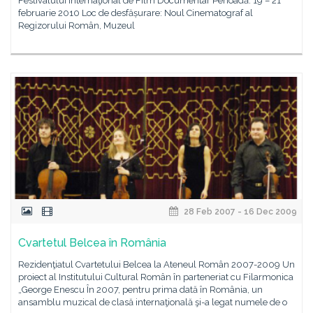
Festivalului Internaţional de Film Documentar Perioadă: 19 – 21
februarie 2010 Loc de desfășurare: Noul Cinematograf al
Regizorului Român, Muzeul
28 Feb 2007 - 16 Dec 2009
Cvartetul Belcea în România
Rezidenţiatul Cvartetului Belcea la Ateneul Român 2007-2009 Un
proiect al Institutului Cultural Român în parteneriat cu Filarmonica
„George Enescu În 2007, pentru prima dată în România, un
ansamblu muzical de clasă internaţională şi-a legat numele de o