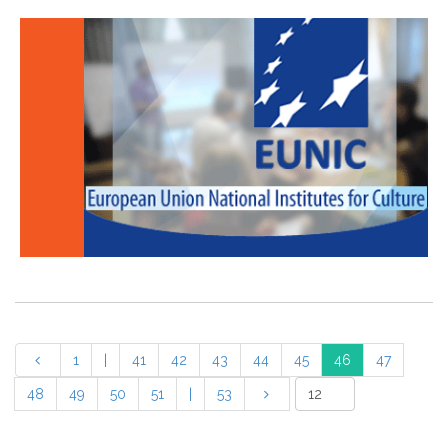
1
|
41
42
43
44
45
46
47
48
49
50
51
|
53