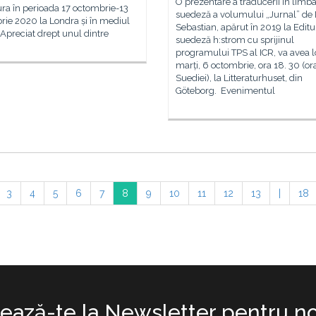
O prezentare a traducerii în limb
ra în perioada 17 octombrie-13
suedeză a volumului „Jurnal” de 
ie 2020 la Londra și în mediul
Sebastian, apărut în 2019 la Editu
 Apreciat drept unul dintre
suedeză h:strom cu sprijinul
programului TPS al ICR, va avea l
marți, 6 octombrie, ora 18. 30 (or
Suediei), la Litteraturhuset, din
Göteborg. Evenimentul
3
4
5
6
7
8
9
10
11
12
13
|
18
ază-te la Newsletter pentru no