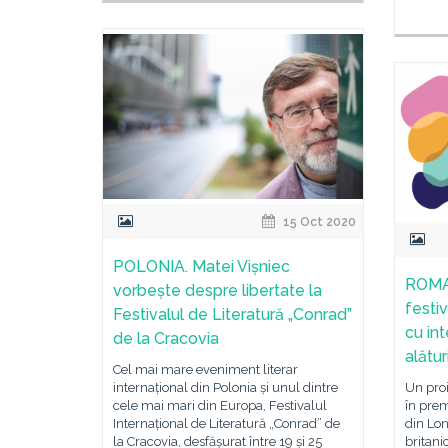
15 Oct 2020
POLONIA. Matei Vișniec
ROMA
vorbește despre libertate la
festiv
Festivalul de Literatură „Conrad”
cu int
de la Cracovia
alătur
Cel mai mare eveniment literar
Un proi
internațional din Polonia și unul dintre
în prem
cele mai mari din Europa, Festivalul
din Lon
Internațional de Literatură „Conrad” de
britan
la Cracovia, desfășurat între 19 și 25