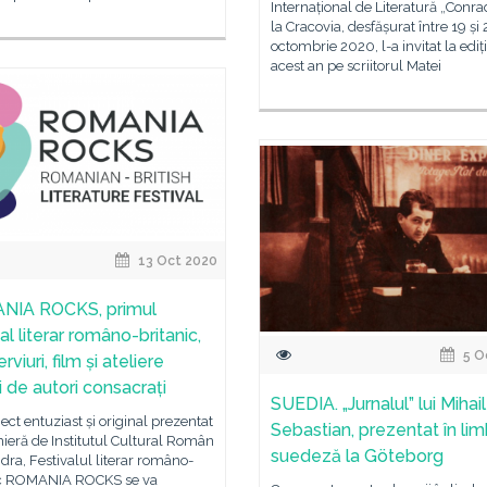
Internațional de Literatură „Conra
la Cracovia, desfășurat între 19 și 
octombrie 2020, l-a invitat la ediț
acest an pe scriitorul Matei
13 Oct 2020
NIA ROCKS, primul
al literar româno-britanic,
5 O
erviuri, film și ateliere
i de autori consacrați
SUEDIA. „Jurnalul” lui Mihail
ect entuziast și original prezentat
Sebastian, prezentat în li
ieră de Institutul Cultural Român
suedeză la Göteborg
dra, Festivalul literar româno-
ic ROMANIA ROCKS se va