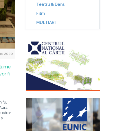
Teatru & Dans
Film
MULTIART
ec 2020
olume
or fi
,
ifu,
 Aura
le căror
 și