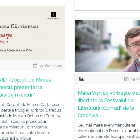
27 Oct 2020
D. „Corpul” de Mircea
15 O
rescu, prezentat la
Matei Vișniec vorbește de
ura de miercuri”
libertate la Festivalul de
l „Corpul” de Mircea Cărtărescu
Literatură „Conrad” de la
 parte a trilogiei „Orbitor”), tradus
Cracovia
iolă de Marian Ochoa de Eribe, va
entat în cadrul proiectului
Cel mai mare eveniment literar
a de miercuri” din Spania.
internațional din Polonia și unul d
area va fi realizată de către
cele mai mari din Europa, Festiva
l spaniol Enrique