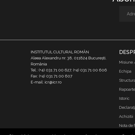
DESP
INSTITUTUL CULTURAL ROMÂN
Aleea Alexandru nr. 38, 011824 București,
Misiune 
România
Tel.: (+4) 031 71 00 627, (+4) 031 71 00 606
Echipa
Fax: (+4) 031 71 00 607
Structur
E-mail: icr@icr.ro
Rapoarte 
Istoric
Declaraţi
Achizitii
Nota de 
Contact