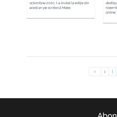
desfășu
octombrie 2020, l-a invitat la ediția din
noiembr
acest an pe scriitorul Matei
online.
1
|
Abone