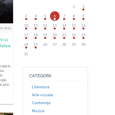
1
2
3
4
5
6
7
8
9
10
11
12
13
14
15
16
eb 2021
17
18
19
20
21
22
23
ni cu
24
25
26
27
28
29
30
itatea
31
rcată în
lui
in
CATEGORII
opii,
, prin
Literatură
Arte vizuale
Conferinţe
Muzică