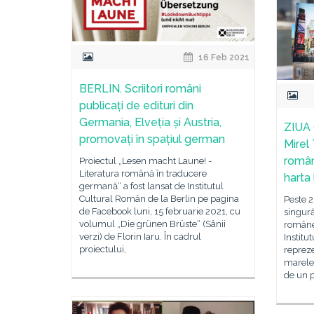
16 Feb 2021
BERLIN. Scriitori români
publicați de edituri din
Germania, Elveția și Austria,
ZIUA
promovați în spațiul german
Mirel 
român
Proiectul „Lesen macht Laune! -
Literatura română în traducere
harta 
germană“ a fost lansat de Institutul
Cultural Român de la Berlin pe pagina
Peste 2
de Facebook luni, 15 februarie 2021, cu
singură 
volumul „Die grünen Brüste“ (Sânii
româneș
verzi) de Florin Iaru. În cadrul
Institu
proiectului,
repreze
marele 
de un 