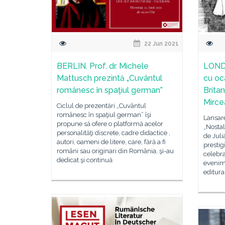
22 Jun 2021
BERLIN. Prof. dr. Michele
LONDR
Mattusch prezintă „Cuvântul
cu oca
românesc în spaţiul german”
Britan
Mirce
Ciclul de prezentări „Cuvântul
românesc în spaţiul german” îşi
Lansar
propune să ofere o platformă acelor
„Nostal
personalităţi discrete, cadre didactice ,
de Juli
autori, oameni de litere, care, fără a fi
prestig
români sau originari din România, şi-au
celebra
dedicat şi continuă
evenime
editura