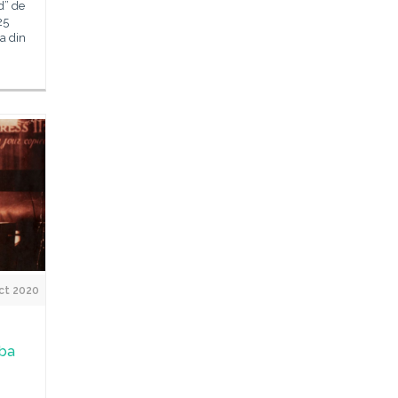
d” de
25
ia din
ct 2020
mba