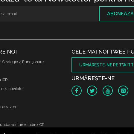
ABONEAZĂ
RE NOI
CELE MAI NOI TWEET-U
/ Strategie / Funcţionare
URMĂREŞTE-NE PE TWITT
URMĂREŞTE-NE
a ICR
de activitate
i de avere
fundamentare cladire ICR