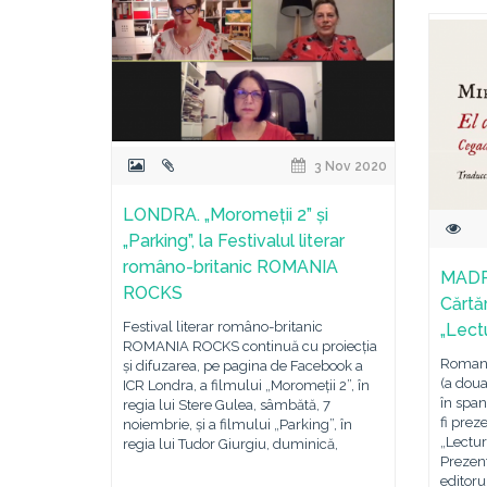
3 Nov 2020
LONDRA. „Moromeții 2” și
„Parking”, la Festivalul literar
româno-britanic ROMANIA
MADRI
ROCKS
Cărtă
Festival literar româno-britanic
„Lect
ROMANIA ROCKS continuă cu proiecția
Romanu
și difuzarea, pe pagina de Facebook a
(a doua
ICR Londra, a filmului „Moromeții 2”, în
în span
regia lui Stere Gulea, sâmbătă, 7
fi prez
noiembrie, și a filmului „Parking”, în
„Lectur
regia lui Tudor Giurgiu, duminică,
Prezent
editoru