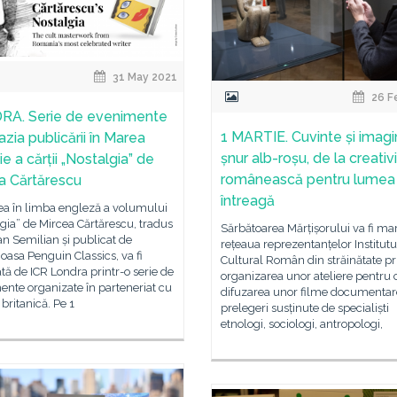
31 May 2021
26 F
A. Serie de evenimente
1 MARTIE. Cuvinte și imagi
zia publicării în Marea
șnur alb-roșu, de la creativ
ie a cărții „Nostalgia” de
românească pentru lumea
a Cărtărescu
întreagă
ea în limba engleză a volumului
gia” de Mircea Cărtărescu, tradus
Sărbătoarea Mărțișorului va fi ma
an Semilian și publicat de
rețeaua reprezentanțelor Institutu
ioasa Penguin Classics, va fi
Cultural Român din străinătate pr
tă de ICR Londra printr-o serie de
organizarea unor ateliere pentru c
nte organizate în parteneriat cu
difuzarea unor filme documentare
 britanică. Pe 1
prelegeri susținute de specialiști
etnologi, sociologi, antropologi,