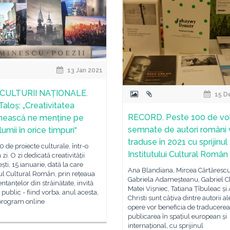
13 Jan 2021
 CULTURII NAȚIONALE.
15 D
Taloș: „Creativitatea
RECORD. Peste 100 de v
ească ne menține pe
semnate de autori români v
lumii în orice timpuri“
traduse în 2021 cu sprijinul
0 de proiecte culturale, într-o
Institutului Cultural Român
zi. O zi dedicată creativității
ti, 15 ianuarie, dată la care
Ana Blandiana, Mircea Cărtărescu
tul Cultural Român, prin rețeaua
Gabriela Adameșteanu, Gabriel Ch
ntanțelor din străinătate, invită
Matei Vișniec, Tatiana Țîbuleac și
public - fiind vorba, anul acesta,
Christi sunt câțiva dintre autorii a
program online
opere vor beneficia de traducerea
publicarea în spațiul european și
internațional, cu sprijinul