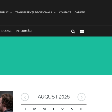
 PUBLIC
TRANSPARENȚĂ DECIZIONALĂ
CONTACT
CARIERE
BURSE
INFORMĂRI
AUGUST 2026
L
M
M
J
V
S
D