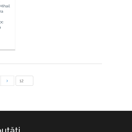
a
Mihail
ra
oc
a
utăţi.