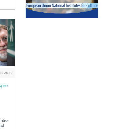
ct 2020
spre
intre
lul