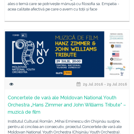
ales o temă care se potrivește mănușă cu filosofia sa. Empatia -
acea calitate afectivă pe care o avem cu toții și face
29 Jul 2016 - 29 Jul 2016
Concertele de vară ale Moldovan National Youth
Orchestra „Hans Zimmer and John Williams Tribute” –
muzică de film
Institutul Cultural Român „Mihai Eminescu din Chişinău susţine,
pentru al cincilea an consecutiv, proiectul Concertele de vară ale
Moldovan National Youth Orchestra (Chişinău Youth Orchestra).