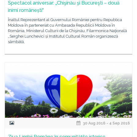
Spectacol aniversar: „Chişinău şi Bucureşti – două
inimi românești"
Înaltul Reprezentant al Guvernului României pentru Republica
Moldova în parteneriat cu Ambasada Republicii Moldova în
România, Ministerul Culturii de la Chişinău, Filarmonica Naţională
„Serghei Lunchevici și Institutul Cultural Român organizează
sâmbătă,
30 Aug 2016 - 4 Sep 2016
Ziua Limbii Române în comunitățile istorice