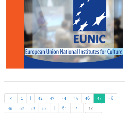
1
|
42
43
44
45
46
47
48
49
50
51
52
|
64