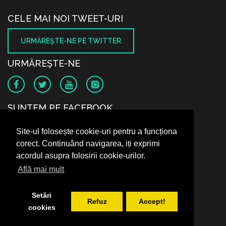
CELE MAI NOI TWEET-URI
URMĂREŞTE-NE PE TWITTER
URMĂREŞTE-NE
SUNTEM PE FACEBOOK
Site-ul folosește cookie-uri pentru a funcționa
corect. Continuând navigarea, iți exprimi
acordul asupra folosirii cookie-urilor.
Află mai mult
Setări
Refuz
Accept!
cookies