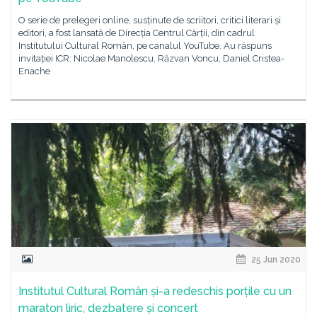
O serie de prelegeri online, susținute de scriitori, critici literari și
editori, a fost lansată de Direcția Centrul Cărții, din cadrul
Institutului Cultural Român, pe canalul YouTube. Au răspuns
invitației ICR: Nicolae Manolescu, Răzvan Voncu, Daniel Cristea-
Enache
25 Jun 2020
Institutul Cultural Român și-a redeschis porțile cu un
maraton liric, dezbatere și concert