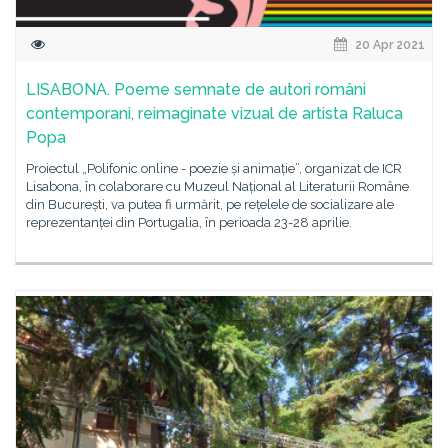
20 Apr 2021
LISABONA. Poeme semnate de autori români
contemporani, reimaginate vizual de artista Raluca
Popa
Proiectul „Polifonic online - poezie și animație”, organizat de ICR
Lisabona, în colaborare cu Muzeul Național al Literaturii Române
din București, va putea fi urmărit, pe rețelele de socializare ale
reprezentanței din Portugalia, în perioada 23-28 aprilie.