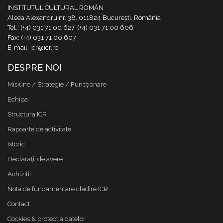
INSTITUTUL CULTURAL ROMÂN
Aleea Alexandru nr. 38, 011824 București, România
Tel.: (+4) 031 71 00 627, (+4) 031 71 00 606
Fax: (+4) 031 71 00 607
E-mail: icr@icr.ro
DESPRE NOI
Misiune / Strategie / Funcţionare
Echipa
Structura ICR
Rapoarte de activitate
Istoric
Declaraţii de avere
Achizitii
Nota de fundamentare cladire ICR
Contact
Cookies & protectia datelor