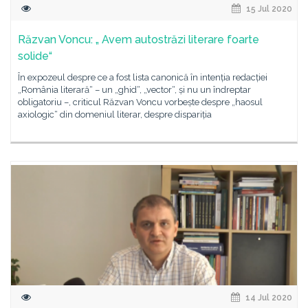
15 Jul 2020
Răzvan Voncu: „ Avem autostrăzi literare foarte
solide“
În expozeul despre ce a fost lista canonică în intenția redacției
„România literară“ – un „ghid“, „vector“, și nu un îndreptar
obligatoriu –, criticul Răzvan Voncu vorbește despre „haosul
axiologic“ din domeniul literar, despre dispariția
14 Jul 2020