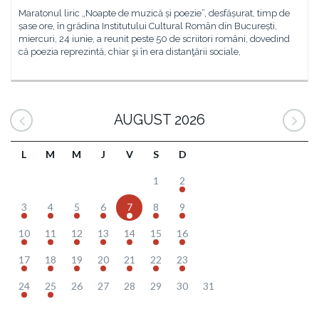
Maratonul liric „Noapte de muzică și poezie”, desfășurat, timp de
șase ore, în grădina Institutului Cultural Român din București,
miercuri, 24 iunie, a reunit peste 50 de scriitori români, dovedind
că poezia reprezintă, chiar şi în era distanţării sociale,
AUGUST 2026
L
M
M
J
V
S
D
1
2
3
4
5
6
7
8
9
10
11
12
13
14
15
16
17
18
19
20
21
22
23
24
25
26
27
28
29
30
31