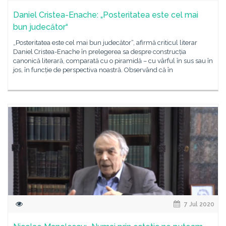
Daniel Cristea-Enache: „Posteritatea este cel mai
bun judecător“
„Posteritatea este cel mai bun judecător“, afirmă criticul literar
Daniel Cristea-Enache în prelegerea sa despre construcția
canonică literară, comparată cu o piramidă – cu vârful în sus sau în
jos, în funcție de perspectiva noastră. Observând că în
7 Jul 2020