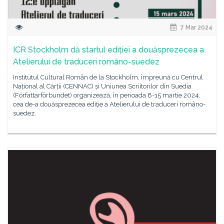
7 Mar 2024
ICR Stockholm dă startul ediției a douăsprezecea a
Atelierului de traduceri româno-suedez
Institutul Cultural Român de la Stockholm, împreună cu Centrul
Național al Cărții (CENNAC) și Uniunea Scriitorilor din Suedia
(Författarförbundet) organizează, în perioada 8-15 martie 2024,
cea de-a douăsprezecea ediție a Atelierului de traduceri româno-
suedez.