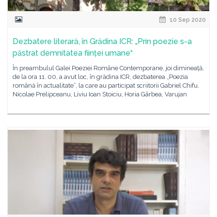
10 Sep 2020
Dezbatere literară, în Grădina ICR: „Prin poezie s-a
păstrat demnitatea ființei umane“
În preambulul Galei Poeziei Române Contemporane, joi dimineață,
de la ora 11. 00, a avut loc, în grădina ICR, dezbaterea „Poezia
română în actualitate”, la care au participat scriitorii Gabriel Chifu,
Nicolae Prelipceanu, Liviu Ioan Stoiciu, Horia Gârbea, Varujan