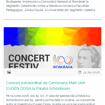
Budapesta, împreună cu Consulatul General al României la
Seghedin, Catedra de Limba şi literatura română a Facultății
Pedagogice „Juhász Gyula” a Universității din Seghedin, Catedra
15 Jun 2018
Concert extraordinar de Centenarul Marii Uniri:
EUGEN DOGA la Palatul Schönbrunn
Pe 15 iunie 2018, ora 19. 00, în sala de spectacole a Palatului
Schönbrunn are loc, pentru prima dată în Austria, un concert de
autor al maestrului Eugen Doga. Acesta va urca pe scenă alături