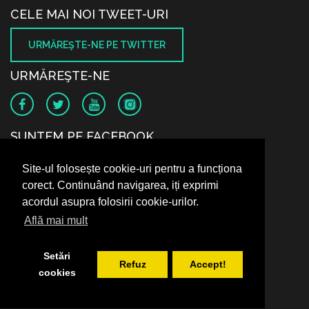
CELE MAI NOI TWEET-URI
URMĂREŞTE-NE PE TWITTER
URMĂREŞTE-NE
SUNTEM PE FACEBOOK
Site-ul folosește cookie-uri pentru a funcționa
corect. Continuând navigarea, iți exprimi
acordul asupra folosirii cookie-urilor.
Află mai mult
Setări
Refuz
Accept!
cookies