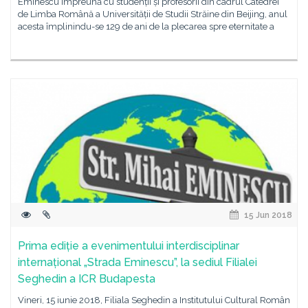
Eminescu împreună cu studenții și profesorii din cadrul Catedrei
de Limba Română a Universității de Studii Străine din Beijing, anul
acesta împlinindu-se 129 de ani de la plecarea spre eternitate a
15 Jun 2018
Prima ediție a evenimentului interdisciplinar
internațional „Strada Eminescu”, la sediul Filialei
Seghedin a ICR Budapesta
Vineri, 15 iunie 2018, Filiala Seghedin a Institutului Cultural Român