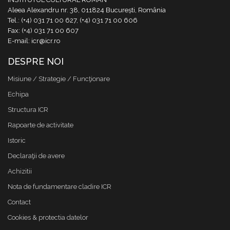
Aleea Alexandru nr. 38, 011824 București, România
Tel.: (+4) 031 71 00 627, (+4) 031 71 00 606
Fax: (+4) 031 71 00 607
E-mail: icr@icr.ro
DESPRE NOI
Misiune / Strategie / Funcţionare
Echipa
Structura ICR
Rapoarte de activitate
Istoric
Declaraţii de avere
Achizitii
Nota de fundamentare cladire ICR
Contact
Cookies & protectia datelor