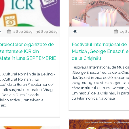
1 Sep 2019 - 30 Sep 2019
19 S
 proiectelor organizate de
Festivalul Internațional de
zentanțele ICR din
Muzică „George Enescu”, ed
nătate în luna SEPTEMBRIE
de la Chișinău
Festivalul Internațional de Muzic
„George Enescu ” ediția de la Chi
tul Cultural Român de la Beijing -
desfășoară în ziua de 20 septemb
tul Cultural Român „Titu
2019, ora 19. 00 și este organizat
cu” de la Berlin 5 septembrie /
către Institutul Cultural Român „
-talk susținut de curatorii Virag
Eminescu” de la Chișinău, în part
i Daniela Duca, în cadrul
cu Filarmonica Națională
iei colective „Transylvania
hed.