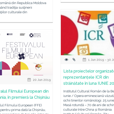
română din Republica Moldova
ând tradiţia susţinerii
ţiilor culturale din
1 Jun 2019 - 30 
Lista proiectelor organiza
reprezentanțele ICR din
20 Jun 2019
străinătate în luna IUNIE 2
valul Filmului European din
Institutul Cultural Român de la Be
iunie / Opera eminesciană văzută
ia, în premieră la Chișinău
ochii tinerilor românologi. 25 iuni
Masă rotundă – 70 de ani de sch
lul Filmului European (FFE)
culturale între China și România.
pentru prima dată la Chișinău,