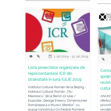
1 Jul 2019 - 31 Jul 2019
Lista proiectelor organizate de
Concu
reprezentanțele ICR din
spriji
străinătate în luna IULIE 2019
revist
Institutul Cultural Român de la Beijing -
cultu
Institutul Cultural Român „Titu
Maiorescu” de la Berlin 22 iulie /
ANUNȚ 
Expoziția „George Enescu, Dimensiunea
oferte 
Românească a Muzicii Sferelorˮ, cu
privind
ocazia concertului Orchestrei Române
revistel