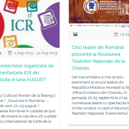
16 S
Cinci teatre din România
1 Aug 2019 - 31 Aug 2019
prezente la Reuniunea
Teatrelor Naționale de la
 proiectelor organizate de
Chișinău
zentanțele ICR din
Cel mai ambiţios şi mai amplu
nătate în luna AUGUST
eveniment al anului teatral din
Republica Moldova reunește la Te
„Mihai Eminescu din Chișinău, în
tul Cultural Român de la Beijing 2,
perioada 16-29 septembrie 2019,
st / „Două ore în România” –
numeroase teatre cu spectacole î
de vară. 20-25 august /
limba română, în cadrul Reuniuni
parea României în calitate de țară
Teatrelor Naționale. Evenimentul
ă de onoare la cea de-a 26-a ediție
lui Internațional de Carte de la