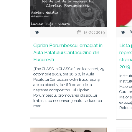
25 Oct 2019
Ciprian Porumbescu, omagiat în
Lista
Aula Palatului Cantacuzino din
repre
București
străi
2019
„The CLASS in CLASSic” are loc vineri, 25
octombrie 2019, ora 18. 30, în Aula
Institu
Palatului Cantacuzino din București, și
Institu
are ca obiectiv, la 166 de ani de la
Maiores
nașterea compozitorului Ciprian
Curator
Porumbescu, promovarea clasicului
Major ș
îmbinat cu neconvenţionalul, aducerea
expoziț
marii
Retouc