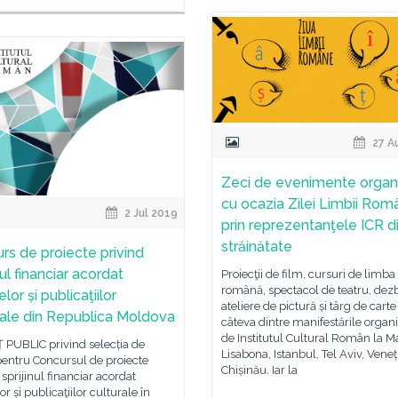
27 A
Zeci de evenimente organ
cu ocazia Zilei Limbii Ro
2 Jul 2019
prin reprezentanţele ICR d
străinătate
rs de proiecte privind
nul financiar acordat
Proiecţii de film, cursuri de limba
română, spectacol de teatru, dezb
elor și publicaţiilor
ateliere de pictură și târg de carte
rale din Republica Moldova
câteva dintre manifestările organ
de Institutul Cultural Român la M
PUBLIC privind selecția de
Lisabona, Istanbul, Tel Aviv, Veneți
pentru Concursul de proiecte
Chișinău. Iar la
 sprijinul financiar acordat
or și publicaţiilor culturale în