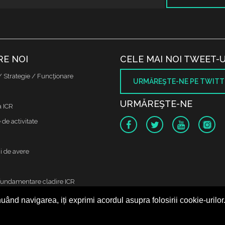
RE NOI
CELE MAI NOI TWEET-U
/ Strategie / Funcţionare
URMĂREŞTE-NE PE TWITT
URMĂREŞTE-NE
a ICR
de activitate
i de avere
fundamentare cladire ICR
uând navigarea, iți exprimi acordul asupra folosirii cookie-urilor
 protectia datelor