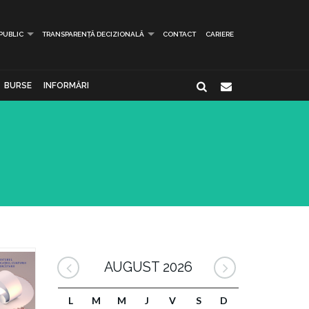
 PUBLIC
TRANSPARENȚĂ DECIZIONALĂ
CONTACT
CARIERE
BURSE
INFORMĂRI
AUGUST 2026
L
M
M
J
V
S
D