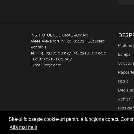
DESP
INSTITUTUL CULTURAL ROMÂN
Aleea Alexandru nr. 38, 011824 București,
Misiune 
România
Tel.: (+4) 031 71 00 627, (+4) 031 71 00 606
Echipa
Fax: (+4) 031 71 00 607
Structur
E-mail: icr@icr.ro
Rapoarte 
Istoric
Declaraţi
Achizitii
Nota de 
Contact
Site-ul folosește cookie-uri pentru a funcționa corect. Contin
Cookies &
Află mai mult