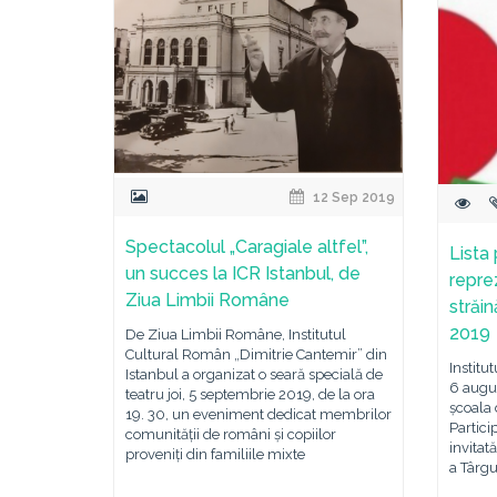
12 Sep 2019
Spectacolul „Caragiale altfel”,
Lista
un succes la ICR Istanbul, de
repre
Ziua Limbii Române
străi
2019
De Ziua Limbii Române, Institutul
Cultural Român „Dimitrie Cantemir” din
Institu
Istanbul a organizat o seară specială de
6 augu
teatru joi, 5 septembrie 2019, de la ora
școala 
19. 30, un eveniment dedicat membrilor
Partici
comunității de români și copiilor
invitat
proveniți din familiile mixte
a Târgu