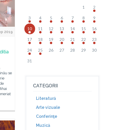
1
2
3
4
5
6
7
8
9
10
11
12
13
14
15
16
ep 2019
17
18
19
20
21
22
23
24
25
26
27
28
29
30
itia
31
ă
șinău se
rie
 de
CATEGORII
Mihai
eneriat
Literatură
Arte vizuale
Conferinţe
Muzică