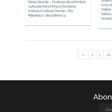
unde va
Masă rotundă – 70 de ani de schimburi
și 23 i
culturale între China și România
Odeon (
Institutul Cultural Român „Titu
Satiric
Maiorescu” de la Berlin 11
Accesul
1
|
24
Abone