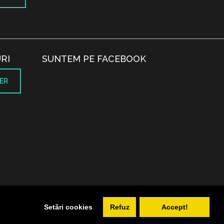
RI
SUNTEM PE FACEBOOK
ER
.
Setări cookies
Refuz
Accept!