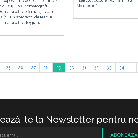
Institutul Cultural Român „Titu
 poposi timp de trei zile, între 21
Maiorescu”
unie 2019, la Cinematograful
cu proiecții de filme) și Teatrul
us (cu un spectacol de teatru).
 la proiecții este gratuit.
25
26
27
28
29
30
31
32
33
34
|
ază-te la Newsletter pentru no
ABONEAZĂ