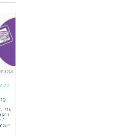
Jun 2019
te de
019
ijing 5
 prin
e /
imburi