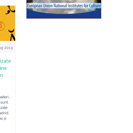
ug 2019
izate
mâne
in
ateri,
 sunt
izate
adrid,
a și