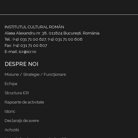
INSTITUTUL CULTURAL ROMÂN
Aleea Alexandru nr. 38, 011824 București, România
Tel.: (+4) 031 71 00 627, (+4) 031 71 00 606
Fax: (+4) 031 71 00 607
E-mail: icr@icr.ro
DESPRE NOI
Misiune / Strategie / Funcţionare
Echipa
Structura ICR
Rapoarte de activitate
Istoric
Declaraţii de avere
Achizitii