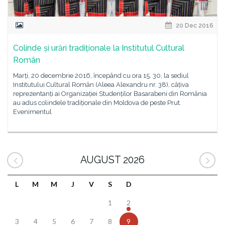
20 Dec 2016
Colinde și urări tradiționale la Institutul Cultural
Român
Marți, 20 decembrie 2016, începând cu ora 15. 30, la sediul
Institutului Cultural Român (Aleea Alexandru nr. 38), câțiva
reprezentanți ai Organizației Studenților Basarabeni din România
au adus colindele tradiționale din Moldova de peste Prut.
Evenimentul
AUGUST 2026
L
M
M
J
V
S
D
1
2
3
4
5
6
7
8
9