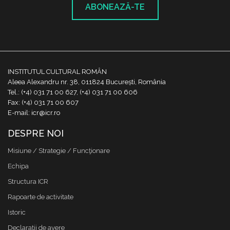
ABONEAZĂ-TE
INSTITUTUL CULTURAL ROMÂN
Aleea Alexandru nr. 38, 011824 București, România
Tel.: (+4) 031 71 00 627, (+4) 031 71 00 606
Fax: (+4) 031 71 00 607
E-mail: icr@icr.ro
DESPRE NOI
Misiune / Strategie / Funcţionare
Echipa
Structura ICR
Rapoarte de activitate
Istoric
Declaraţii de avere