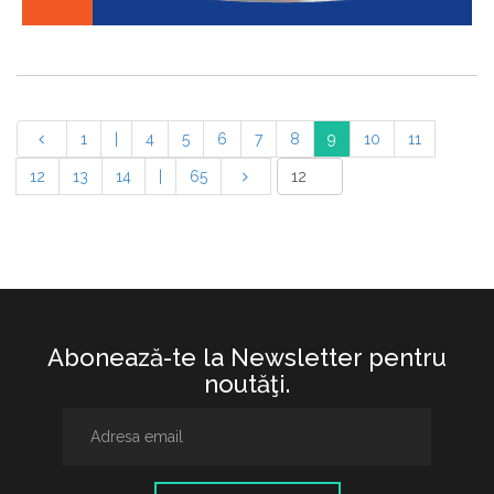
1
|
4
5
6
7
8
9
10
11
12
13
14
|
65
Abonează-te la Newsletter pentru
noutăţi.