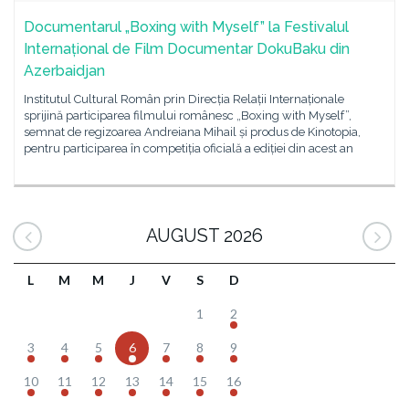
Documentarul „Boxing with Myself” la Festivalul
Internațional de Film Documentar DokuBaku din
Azerbaidjan
Institutul Cultural Român prin Direcția Relații Internaționale
sprijină participarea filmului românesc „Boxing with Myself”,
semnat de regizoarea Andreiana Mihail și produs de Kinotopia,
pentru participarea în competiția oficială a ediției din acest an
AUGUST 2026
L
M
M
J
V
S
D
1
2
3
4
5
6
7
8
9
10
11
12
13
14
15
16