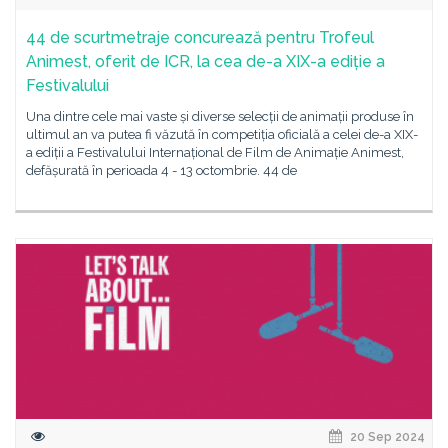
44 de scurtmetraje concurează pentru Trofeul
Animest, oferit de ICR, la cea de-a XIX-a ediție a
Festivalului
Una dintre cele mai vaste și diverse selecții de animații produse în
ultimul an va putea fi văzută în competiția oficială a celei de-a XIX-
a ediții a Festivalului Internațional de Film de Animație Animest,
defășurată în perioada 4 - 13 octombrie. 44 de
20 Sep 2024