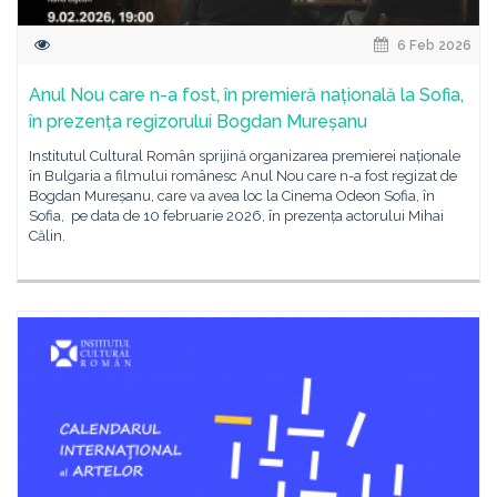
6 Feb 2026
Anul Nou care n-a fost, în premieră națională la Sofia,
în prezența regizorului Bogdan Mureșanu
Institutul Cultural Român sprijină organizarea premierei naționale
în Bulgaria a filmului românesc Anul Nou care n-a fost regizat de
Bogdan Mureșanu, care va avea loc la Cinema Odeon Sofia, în
Sofia, pe data de 10 februarie 2026, în prezența actorului Mihai
Călin.