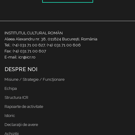
INSTITUTUL CULTURAL ROMÂN
Aleea Alexandru nr. 38, 011824 București, România
Tel.: (+4) 031 71 00 627, (+4) 031 71 00 606
Fax: (+4) 031 71 00 607
E-mail: icr@icr.ro
DESPRE NOI
Misiune / Strategie / Funcţionare
Echipa
Structura ICR
Rapoarte de activitate
Istoric
Declaraţii de avere
Achizitii