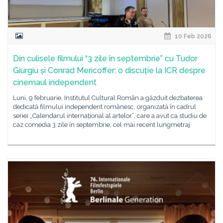
10 Feb 2026
Din culisele filmului “3 zile în septembrie” cu Tudor
Giurgiu și Conrad Mericoffer: o discuție la ICR despre
cinemaul independent
Luni, 9 februarie, Institutul Cultural Român a găzduit dezbaterea
dedicată filmului independent românesc, organizată în cadrul
seriei „Calendarul internațional al artelor”, care a avut ca studiu de
caz comedia 3 zile în septembrie, cel mai recent lungmetraj