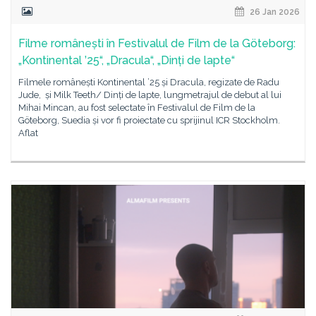
26 Jan 2026
Filme românești în Festivalul de Film de la Göteborg:
„Kontinental ’25“, „Dracula“, „Dinți de lapte“
Filmele românești Kontinental ’25 și Dracula, regizate de Radu
Jude, și Milk Teeth/ Dinți de lapte, lungmetrajul de debut al lui
Mihai Mincan, au fost selectate în Festivalul de Film de la
Göteborg, Suedia și vor fi proiectate cu sprijinul ICR Stockholm.
Aflat