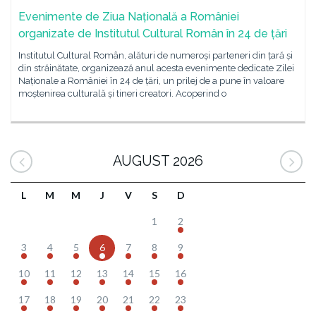
Evenimente de Ziua Națională a României
organizate de Institutul Cultural Român în 24 de țări
Institutul Cultural Român, alături de numeroși parteneri din țară și
din străinătate, organizează anul acesta evenimente dedicate Zilei
Naționale a României în 24 de țări, un prilej de a pune în valoare
moștenirea culturală și tineri creatori. Acoperind o
AUGUST 2026
L
M
M
J
V
S
D
1
2
3
4
5
6
7
8
9
10
11
12
13
14
15
16
17
18
19
20
21
22
23