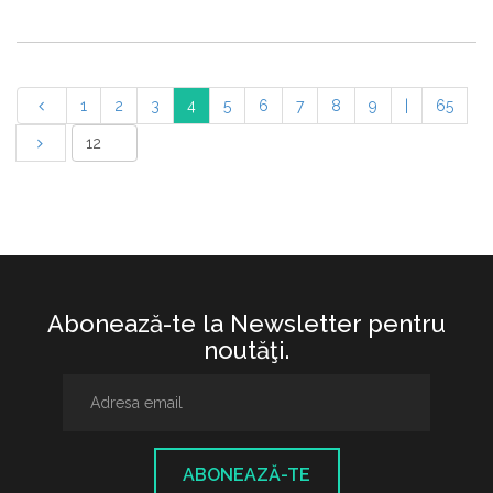
1
2
3
4
5
6
7
8
9
|
65
Abonează-te la Newsletter pentru
noutăţi.
ABONEAZĂ-TE