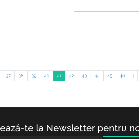
37
38
39
40
41
42
43
44
45
46
|
ază-te la Newsletter pentru no