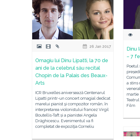
26 Jan 2017
Dinu 
– 7 f
Omagiu lui Dinu Lipatti, la 70 de
Poetul 
ani de la celebrul său recital
președ
Chopin de la Palais des Beaux-
Comuni
Arts
a stins 
venerab
ICR Bruxelles aniversează Centenarul
martie 
Lipatti printr-un concert omagial dedicat
Teatrul
marelui pianist şi compozitor român, în
Film
interpretarea violonistului francez Virgil
Boutellis-Taft și a pianistei Angela
Drăghicescu. Evenimentul va fi
completat de expoziţia Corneliu