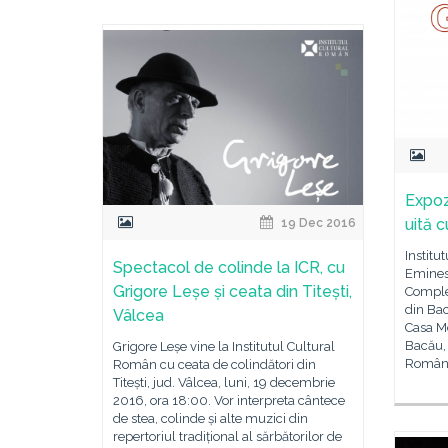
Expoz
uită 
19 Dec 2016
Institu
Spectacol de colinde la ICR, cu
Eminesc
Grigore Leșe și ceata din Titești,
Comple
din Bac
Vâlcea
Casa M
Bacău, 
Grigore Leșe vine la Institutul Cultural
Române
Român cu ceata de colindători din
Titești, jud. Vâlcea, luni, 19 decembrie
2016, ora 18:00. Vor interpreta cântece
de stea, colinde și alte muzici din
repertoriul tradițional al sărbătorilor de