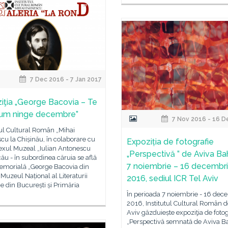
7 Dec 2016 - 7 Jan 2017
iţia „George Bacovia – Te
cum ninge decembre”
7 Nov 2016 - 16 D
tul Cultural Român „Mihai
u la Chișinău, în colaborare cu
Expoziția de fotografie
xul Muzeal „Iulian Antonescu
„Perspectivă ” de Aviva Ba
ău - în subordinea căruia se află
7 noiembrie – 16 decembr
emorială „George Bacovia din
Muzeul Național al Literaturii
2016, sediul ICR Tel Aviv
 din București și Primăria
În perioada 7 noiembrie - 16 dec
2016, Institutul Cultural Român de
Aviv găzduiește expoziţia de fotog
„Perspectivă semnată de Aviva B