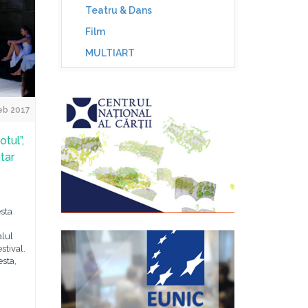
Teatru & Dans
Film
MULTIART
Feb 2017
tul”,
itar
sta
alul
stival.
sta,