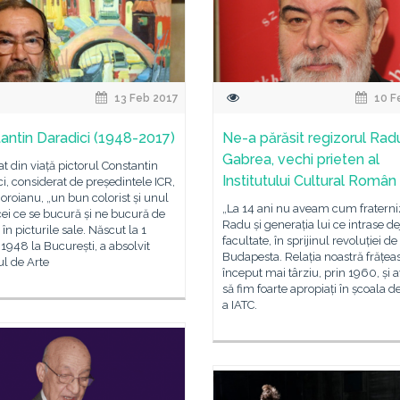
13 Feb 2017
10 F
antin Daradici (1948-2017)
Ne-a părăsit regizorul Rad
Gabrea, vechi prieten al
at din viață pictorul Constantin
Institutului Cultural Român
i, considerat de președintele ICR,
roianu, „un bun colorist și unul
„La 14 ani nu aveam cum fraterni
cei ce se bucură și ne bucură de
Radu și generația lui ce intrase de
în picturile sale. Născut la 1
facultate, în sprijinul revoluției de
1948 la București, a absolvit
Budapesta. Relația noastră frățea
tul de Arte
început mai târziu, prin 1960, și
să fim foarte apropiați în școala d
a IATC.