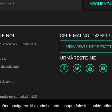
ABONEAZĂ
RE NOI
CELE MAI NOI TWEET-U
/ Strategie / Funcţionare
URMĂREŞTE-NE PE TWITT
URMĂREŞTE-NE
a ICR
de activitate
i de avere
fundamentare cladire ICR
uând navigarea, iți exprimi acordul asupra folosirii cookie-urilor
 protectia datelor