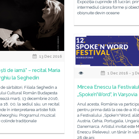
Expoziția cuprinde 18 lucrări, pri
intermediul cărora forme și obiec
obișnuite devin oceane
13 Dec 2016
ti de iarnă” – recital Maria
1 Dec 2016 - 3 D
ghiu la Seghedin
Mircea Enescu la Festivalu
 de sărbători, Filiala Seghedin a
utului Cultural Român Budapesta
„Spoke’n’Word”, în Varşovia
zează marți, 13 decembrie 2016,
ra 18. 00, la sediul său, un recital
Anul acesta, România va particip
nde în interpretarea artistei folk
pentru prima dată la cea de-a XI-a
Gheorghiu. Programul muzical
a Festivalului „Spoke'n'Word, alăt
 colinde tradiționale
Austria, Cehia, Portugalia, Ungaria
Danemarca. Artistul invitat este 
Enescu (Releveu), un tânăr în vâr
28 de ani,