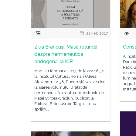
21 Feb 2017
Ziua Brâncuși. Masă rotundă
Const
despre hermeneutica
A încet
endogenă, la ICR
Daradic
Radu Bo
Marți, 21 februarie 2017, de la ora 18:30,
dintre 
la Institutul Cultural Român (Aleea
lumină 
Alexandru nr 38, București) va avea loc
august 
lansarea volumului „Tratat de
Institu
hermeneutică a sculpturii abstracte de
Matei Stîrcea-Crăciun, publicat la
Editura „Brâncuși din Târgu Jiu, cu
sprijinul