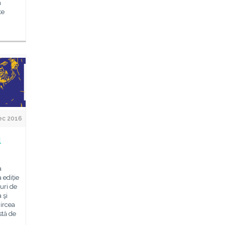
n
te
ec 2016
l
a
 ediție
uri de
 şi
Mircea
stă de