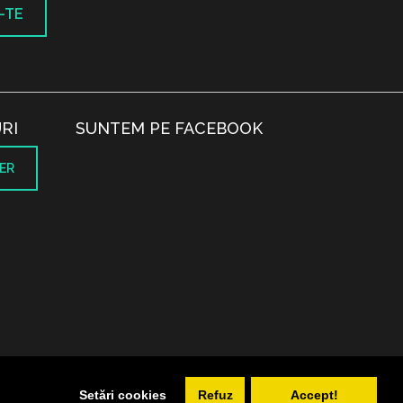
-TE
RI
SUNTEM PE FACEBOOK
ER
.
Setări cookies
Refuz
Accept!