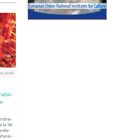
ec 2016
harav.
ie
embrie
 la Tel
rafie
aharav.