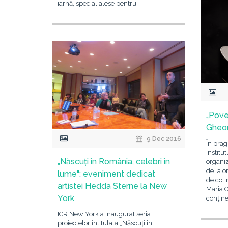
iarnă, special alese pentru
„Poveș
Gheor
9 Dec 2016
În prag
Instit
„Născuți în România, celebri în
organi
de la o
lume": eveniment dedicat
de coli
artistei Hedda Sterne la New
Maria 
York
conține
ICR New York a inaugurat seria
proiectelor intitulată „Născuți în