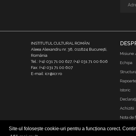
DESP
INSTITUTUL CULTURAL ROMÂN
Aleea Alexandru nr. 38, 011824 București,
Misiune 
România
Tel.: (+4) 031 71 00 627, (+4) 031 71 00 606
Echipa
Fax: (+4) 031 71 00 607
Structur
E-mail: icr@icr.ro
Rapoarte 
Istoric
Declaraţi
Achizitii
Nota de 
Contact
Site-ul folosește cookie-uri pentru a funcționa corect. Contin
Cookies &