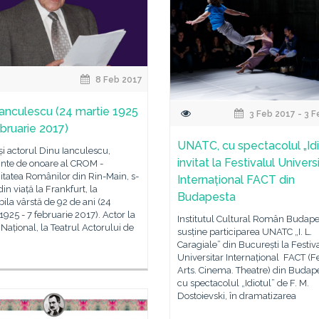
8 Feb 2017
Ianculescu (24 martie 1925
3 Feb 2017 - 3 
ebruarie 2017)
UNATC, cu spectacolul „Idio
și actorul Dinu Ianculescu,
invitat la Festivalul Univers
inte de onoare al CROM -
tatea Românilor din Rin-Main, s-
Internațional FACT din
din viață la Frankfurt, la
Budapesta
ila vârstă de 92 de ani (24
1925 - 7 februarie 2017). Actor la
Institutul Cultural Român Budape
 Național, la Teatrul Actorului de
susține participarea UNATC „I. L.
Caragiale” din București la Festiv
Universitar Internațional FACT (Fe
Arts. Cinema. Theatre) din Budape
cu spectacolul „Idiotul” de F. M.
Dostoievski, în dramatizarea