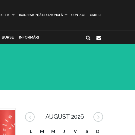
 PUBLIC
TRANSPARENȚĂ DECIZIONALĂ
CONTACT
CARIERE
BURSE
INFORMĂRI
AUGUST 2026
L
M
M
J
V
S
D