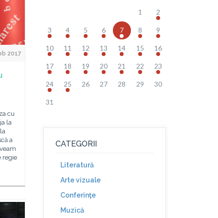
1
2
3
4
5
6
7
8
9
10
11
12
13
14
15
16
eb 2017
17
18
19
20
21
22
23
u
24
25
26
27
28
29
30
31
za cu
ja la
 la
scă a
CATEGORII
 aveam
e regie
Literatură
Arte vizuale
Conferinţe
Muzică