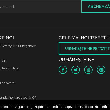
ABONEAZĂ
RE NOI
CELE MAI NOI TWEET-U
/ Strategie / Funcţionare
URMĂREŞTE-NE PE TWITT
URMĂREŞTE-NE
a ICR
de activitate
i de avere
fundamentare cladire ICR
uând navigarea, iți exprimi acordul asupra folosirii cookie-urilor