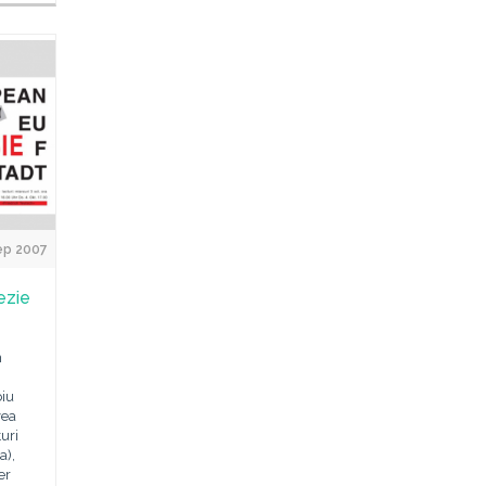
ep 2007
ezie
n
biu
vea
turi
a),
er