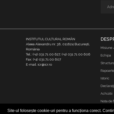
DESP
INSTITUTUL CULTURAL ROMÂN
Aleea Alexandru nr. 38, 011824 București,
Misiune 
România
Tel.: (+4) 031 71 00 627, (+4) 031 71 00 606
Echipa
Fax: (+4) 031 71 00 607
Structur
E-mail: icr@icr.ro
Rapoarte 
Istoric
Declaraţi
Achizitii
Nota de 
Contact
Site-ul folosește cookie-uri pentru a funcționa corect. Contin