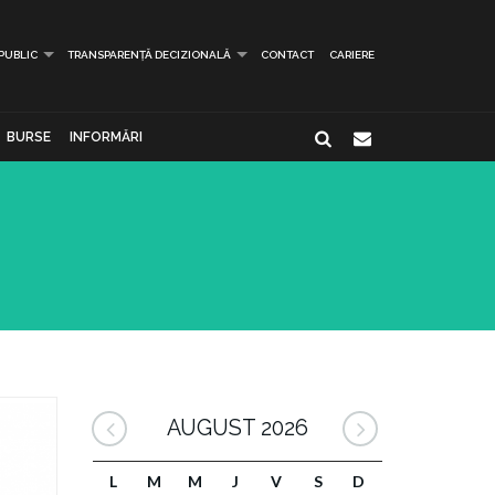
 PUBLIC
TRANSPARENȚĂ DECIZIONALĂ
CONTACT
CARIERE
BURSE
INFORMĂRI
AUGUST 2026
L
M
M
J
V
S
D