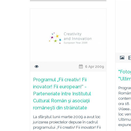
6 Apr 2009
"Foto
"Ulti
Programul „Fii creativ! Fii
inovator! Fii european!” -
Program
Parteneriate între Institutul
Român d
contemp
Cultural Român şi asociaţii
ora 18.
româneşti din străinătate
(Aleea 
loc ver
La sfârşitul lunii martie 2009 a avut loc
Ultimu
jurizarea proiectelor depuse în cadrul
expune
programului „Fii creativ! Fii inovator! Fii