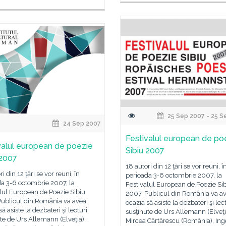
25 Sep 2007 - 25 S
24 Sep 2007
Festivalul european de po
valul european de poezie
Sibiu 2007
 2007
18 autori din 12 ţări se vor reuni, î
i din 12 ţări se vor reuni, în
perioada 3-6 octombrie 2007, la
da 3-6 octombrie 2007, la
Festivalul European de Poezie Si
lul European de Poezie Sibiu
2007. Publicul din România va a
Publicul din România va avea
ocazia să asiste la dezbateri şi lec
să asiste la dezbateri şi lecturi
susţinute de Urs Allemann (Elveţi
te de Urs Allemann (Elveţia),
Mircea Cărtărescu (România), Ing