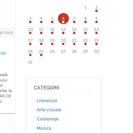
1
2
3
4
5
6
7
8
9
10
11
12
13
14
15
16
Apr 2010
17
18
19
20
21
22
23
24
25
26
27
28
29
30
ese
31
asada
nului
ân
CATEGORII
lie, la
ERE DE
Literatură
ii
Arte vizuale
Conferinţe
Muzică