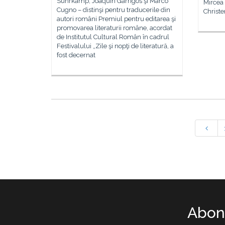
Suhrkamp, Joaquin Garrigós şi Marco
Mircea
Cugno – distinşi pentru traducerile din
Christ
autori români Premiul pentru editarea şi
promovarea literaturii române, acordat
de Institutul Cultural Român în cadrul
Festivalului „Zile şi nopţi de literatură, a
fost decernat
Abone