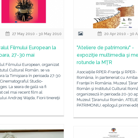
27 May 2010 - 30 May 2010
20 Apr 2010 - 30 
valul Filmului European la
"Ateliere de patrimoniu" -
oara, 27-30 mai
expoziţie multimedia şi m
rotunde la MŢR
lul Filmului European, organizat
itutul Cultural Român, se va
Asociaţiile RPER-Franţa şi RPER-
ra la Timişoara în perioada 27-30
România, în parteneriat cu Amb
 Cinematograful Studio-
Franţei în România, Muzeul Ţăra
es. La seara de gală va fi
Român şi Institutul Cultural Rom
at cel mai recent film al
organizează în perioada 20-30 apri
ului Andrzej Wajda, Fiorii tinereţii
Muzeul Ţăranului Român, ATELI
.
PATRIMONIU, epilogul primei ediţ