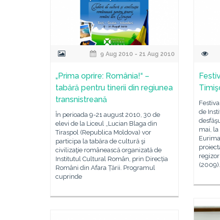
9 Aug 2010 - 21 Aug 2010
„Prima oprire: România!“ –
Festi
tabără pentru tinerii din regiunea
Timiş
transnistreană
Festiva
de Inst
În perioada 9-21 august 2010, 30 de
desfăşu
elevi de la Liceul „Lucian Blaga din
mai, la
Tiraspol (Republica Moldova) vor
Eurimag
participa la tabăra de cultură şi
proiect
civilizaţie românească organizată de
regizor
Institutul Cultural Român, prin Direcția
(2009)
Români din Afara Țării. Programul
cuprinde