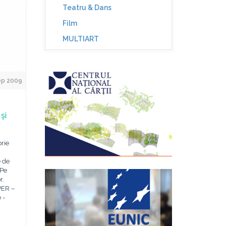
Teatru & Dans
Film
MULTIART
ep 2009
şi
rie
e de
 Pe
r.
PER –
 -