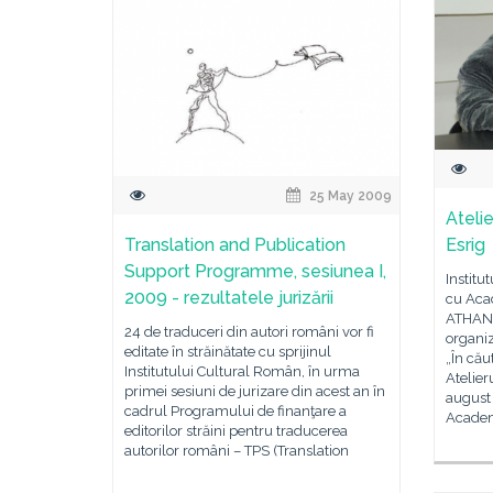
25 May 2009
Ateli
Translation and Publication
Esrig
Support Programme, sesiunea I,
Institu
2009 - rezultatele jurizării
cu Aca
ATHANO
24 de traduceri din autori români vor fi
organiz
editate în străinătate cu sprijinul
„În cău
Institutului Cultural Român, în urma
Atelier
primei sesiuni de jurizare din acest an în
august
cadrul Programului de finanţare a
Acade
editorilor străini pentru traducerea
autorilor români – TPS (Translation