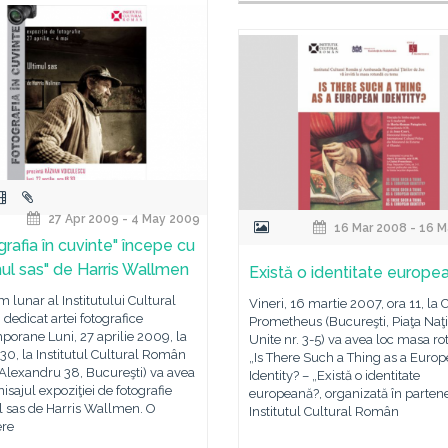
27 Apr 2009 - 4 May 2009
16 Mar 2008 - 16 M
grafia în cuvinte" începe cu
mul sas" de Harris Wallmen
Există o identitate europe
 lunar al Institutului Cultural
Vineri, 16 martie 2007, ora 11, la 
edicat artei fotografice
Prometheus (Bucureşti, Piaţa Naţi
orane Luni, 27 aprilie 2009, la
Unite nr. 3-5) va avea loc masa r
 30, la Institutul Cultural Român
„Is There Such a Thing as a Euro
Alexandru 38, Bucureşti) va avea
Identity? – „Există o identitate
nisajul expoziţiei de fotografie
europeană?, organizată în partene
l sas de Harris Wallmen. O
Institutul Cultural Român
re