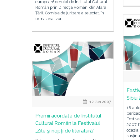
european! derulat de Institutul Cultural
Român prin Direcţia Români din Afara
Ţării. Comisia de jurizare a selectat, în
urma analizei
Festi
Sibiu
12 Jun 2007
18 autor
perioa
Premii acordate de Institutul
Festiva
Cultural Român la Festivalul
2007. 
„Zile şi nopţi de literatură”
ocazia 
susţinu