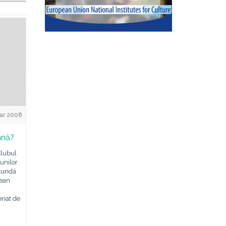
ar 2008
ană?
Clubul
unilor
otundă
pean
riat de