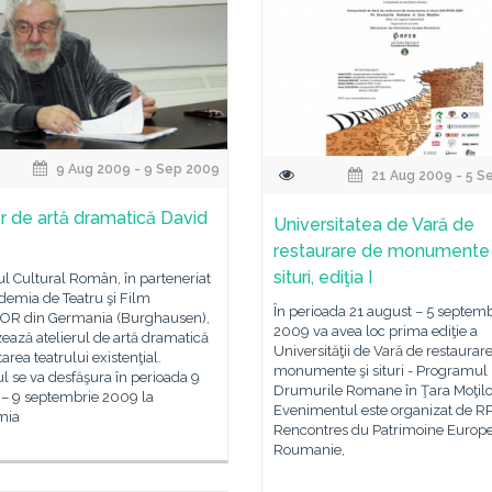
9 Aug 2009 - 9 Sep 2009
21 Aug 2009 - 5 S
er de artă dramatică David
Universitatea de Vară de
restaurare de monumente 
situri, ediţia I
tul Cultural Român, în parteneriat
demia de Teatru şi Film
În perioada 21 august – 5 septemb
R din Germania (Burghausen),
2009 va avea loc prima ediţie a
ează atelierul de artă dramatică
Universităţii de Vară de restaurar
tarea teatrului existenţial.
monumente şi situri - Programul
ul se va desfăşura în perioada 9
Drumurile Romane în Ţara Moţilo
 – 9 septembrie 2009 la
Evenimentul este organizat de R
mia
Rencontres du Patrimoine Europe
Roumanie,