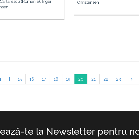
 Cărtărescu (România), Inger
Christensen
ensen
1
|
15
16
17
18
19
20
21
22
23
ază-te la Newsletter pentru no