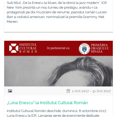
Sub titlul „De la Enescu la blues, de la doină la jazz modern”, ICR
New York prezintă un nou turneu de prestigiu, avându-i ca
protagoniști pe doi muzicieni de renume, pianistul român Lucian
Ban și violistul american, nominalizat la premiile Grammy, Mat
Maneri.
1 Oct 2017 - 31 Oct 2017
„Luna Enescu” la Institutul Cultural Român
Institutul Cultural Român deschide, duminică, 8 octombrie 2017,
Luna Enescu la ICR. Lansarea seriei de evenimente dedicate