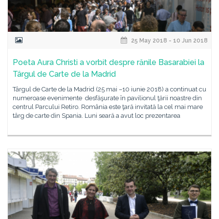
25 May 2018 - 10 Jun 2018
Poeta Aura Christi a vorbit despre rănile Basarabiei la
Târgul de Carte de la Madrid
Târgul de Carte de la Madrid (25 mai –10 iunie 2018) a continuat cu
numeroase evenimente desfăşurate în pavilionul ţării noastre din
centrul Parcului Retiro. România este ţară invitată la cel mai mare
târg de carte din Spania. Luni seară a avut loc prezentarea