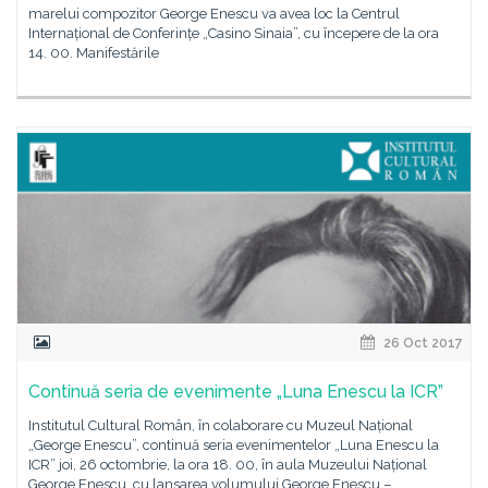
marelui compozitor George Enescu va avea loc la Centrul
Internațional de Conferințe „Casino Sinaia”, cu începere de la ora
14. 00. Manifestările
26 Oct 2017
Continuă seria de evenimente „Luna Enescu la ICR”
Institutul Cultural Român, în colaborare cu Muzeul Național
„George Enescu”, continuă seria evenimentelor „Luna Enescu la
ICR” joi, 26 octombrie, la ora 18. 00, în aula Muzeului Național
George Enescu, cu lansarea volumului George Enescu –