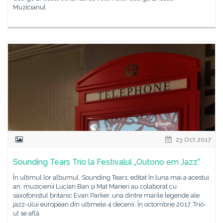
Muzicianul
23 Oct 2017
Sounding Tears Trio la Festivalul „Outono em Jazz”
În ultimul lor albumul, Sounding Tears, editat în luna mai a acestui
an, muzicienii Lucian Ban și Mat Maneri au colaborat cu
saxofonistul britanic Evan Parker, una dintre marile legende ale
jazz-ului european din ultimele 4 decenii. În octombrie 2017, Trio-
ul se află