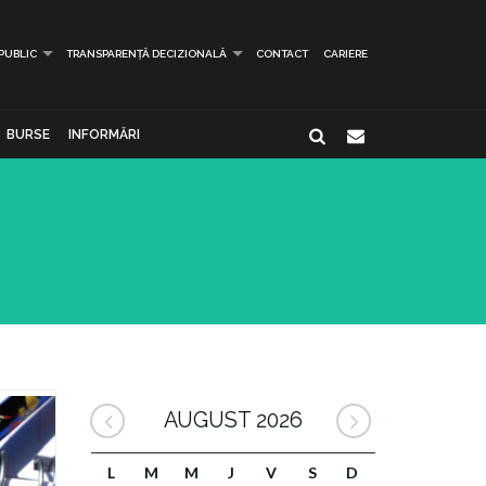
 PUBLIC
TRANSPARENȚĂ DECIZIONALĂ
CONTACT
CARIERE
BURSE
INFORMĂRI
AUGUST 2026
L
M
M
J
V
S
D