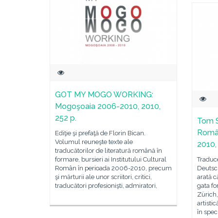
GOT MY MOGO WORKING:
Mogoşoaia 2006-2010, 2010,
252 p.
Tom S
Român
Ediţie şi prefaţă de Florin Bican.
Volumul reuneşte texte ale
2010,
traducătorilor de literatură română în
formare, bursieri ai Institutului Cultural
Traduce
Român în perioada 2006-2010, precum
Deutsc
şi mărturii ale unor scriitori, critici,
arată c
traducători profesionişti, admiratori,
gata fo
Zürich,
artisti
în spec