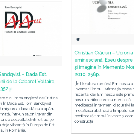
Christian Crăciun – Ucronia
eminesciană. Eseu despre
şi imagine în Memento Mor
andqvist – Dada Est.
2010, 258p.
ii de la Cabaret Voltaire,
„În literatura română Eminescu a
 352 p.
inventat Timpul. Afirmaţia poate 
riscantă, dar Eminescu este prim
re din limba engleză de Cristina
nostru scriitor care nu numai că
h În Dada Est, Tom Sandqvist
meditează în termeni discursivi l
ă mişcarea dadaistă nu a apărut
metafizica abstrusă a timpului sa
rmată, într-un salon literar din
poetizează timpul în vaste şi com
 ci s-a dezvoltat dintr-o tradiţie
construcţii
că deja vibrantă în Europa de Est,
ial în România,