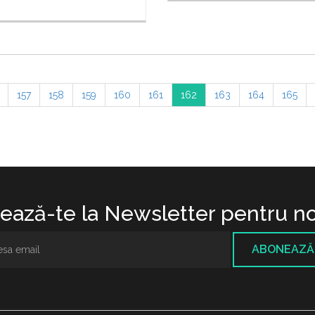
157
158
159
160
161
162
163
164
165
ază-te la Newsletter pentru no
ABONEAZĂ