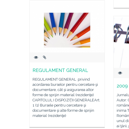
REGULAMENT GENERAL
REGULAMENT GENERAL privind
acordarea burselor pentru cercetare şi
2009
documentare, cât şi asigurarea altor
forme de sprijin material (rezidenţe)
Jurnal
CAPITOLUL I DISPOZIŢII GENERALEArt.
Autor: 
1 (1) Bursele pentru cercetare şi
românes
documentare şi alte forme de sprijin
inima T
material (rezidenţe)
România
unul di
ai ţări