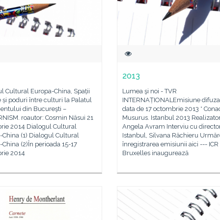
2013
l Cultural Europa-China, Spații
Lumea şi noi - TVR
 și poduri între culturi la Palatul
INTERNAȚIONALEmisiune difuzat
ntului din Bucureşti –
data de 17 octombrie 2013 * Cona
ISM. roautor: Cosmin Năsui 21
Musurus. Istanbul 2013 Realizato
rie 2014 Dialogul Cultural
Angela Avram Interviu cu directo
China (1) Dialogul Cultural
Istanbul, Silvana Răchieru Urmăr
China (2)În perioada 15-17
înregistrarea emisiunii aici --- ICR
rie 2014
Bruxelles inaugurează