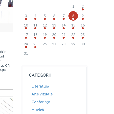
1
2
3
4
5
6
7
8
9
10
11
12
13
14
15
16
17
18
19
20
21
22
23
24
25
26
27
28
29
30
ă în
31
cul
r
rul ICR
ește
CATEGORII
Literatură
Arte vizuale
Conferinţe
Muzică