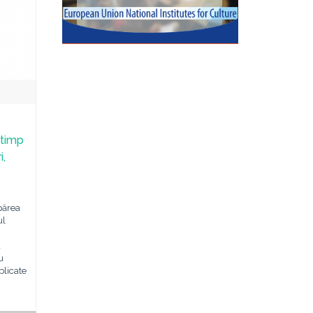
 timp
i,
părea
ul
a
u
plicate