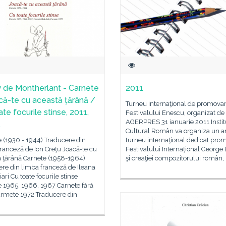
 de Montherlant - Carnete
2011
că-te cu această ţărână /
Turneu internaţional de promovar
te focurile stinse, 2011,
Festivalului Enescu, organizat de 
AGERPRES 31 ianuarie 2011 Instit
.
Cultural Român va organiza un 
 (1930 - 1944) Traducere din
turneu internaţional dedicat prom
ranceză de Ion Creţu Joacă-te cu
Festivalului Internaţional George
ă ţărână Carnete (1958-1964)
şi creaţiei compozitorului român,
re din limba franceză de Ileana
ari Cu toate focurile stinse
e 1965, 1966, 1967 Carnete fără
armete 1972 Traducere din