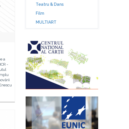
Teatru & Dans
Film
MULTIART
e a
ICR -
utul
amplu
ovării
 Enescu