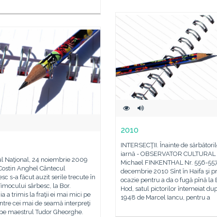
2010
INTERSECŢII. Înainte de sărbători
iarnă - OBSERVATOR CULTURAL 
ul Naţional, 24 noiembrie 2009
Michael FINKENTHAL Nr. 556-557
Costin Anghel Cântecul
decembrie 2010 Sînt în Haifa şi pr
c s-a făcut auzit serile trecute în
ocazie pentru a da o fugă pînă la 
imocului sârbesc, la Bor.
Hod, satul pictorilor întemeiat du
 a trimis la fraţii ei mai mici pe
1948 de Marcel Iancu, pentru a
ntre cei mai de seamă interpreţi
i, pe maestrul Tudor Gheorghe.