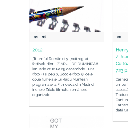
2012
Henry
/ Joa
„Triumful României şi „noii regi ai
Cu toa
festivalurilor – ZIARUL DE DUMINICĂ6
ianuarie 2012 Pe 29 decembrie Furia
723 p
(foto 4) şi pe 30, Boogie (foto 5), cele
două filme ale lui Radu Muntean,
Carnete
programate la Filmoteca din Madrid,
limba f
încheie Zilele filmului românesc
aceast
organizate
Traduce
Cantuni
Carnet
dată C