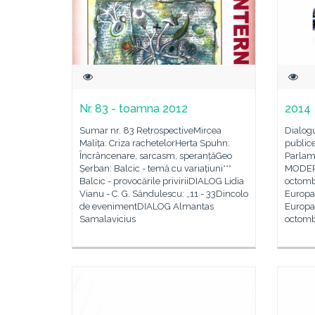
Nr. 83 - toamna 2012
2014
Sumar nr. 83 RetrospectiveMircea
Dialogu
Malița: Criza rachetelorHerta Spuhn:
publice
Încrâncenare, sarcasm, speranțăGeo
Parlame
Șerban: Balcic - temă cu variațiuni***
MODERN
Balcic - provocările priviriiDIALOG Lidia
octomb
Vianu - C. G. Săndulescu: „11 - 33Dincolo
Europa-
de evenimentDIALOG Almantas
Europa-
Samalavicius
octomb