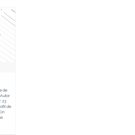
le de
Autor
, 23
ofit de
Ein
pă