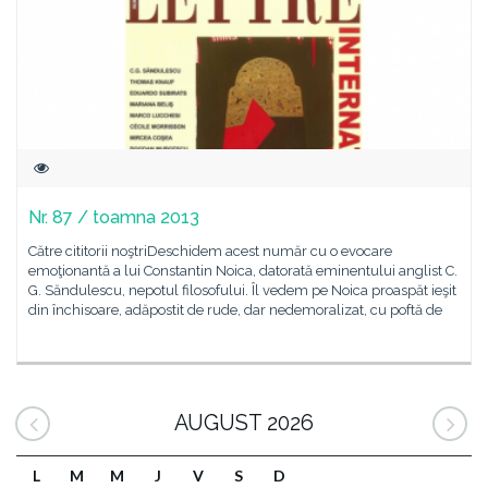
Nr. 87 / toamna 2013
Către cititorii noştriDeschidem acest număr cu o evocare
emoţionantă a lui Constantin Noica, datorată eminentului anglist C.
G. Săndulescu, nepotul filosofului. Îl vedem pe Noica proaspăt ieşit
din închisoare, adăpostit de rude, dar nedemoralizat, cu poftă de
AUGUST 2026
L
M
M
J
V
S
D