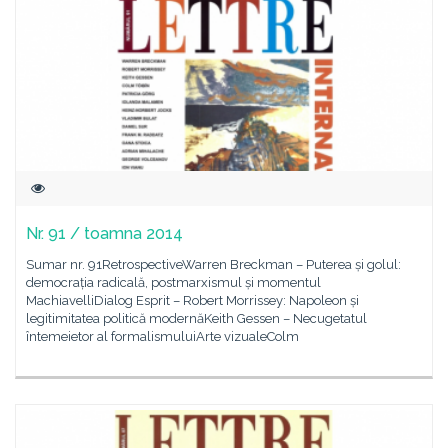
Nr. 91 / toamna 2014
Sumar nr. 91RetrospectiveWarren Breckman – Puterea și golul:
democrația radicală, postmarxismul și momentul
MachiavelliDialog Esprit – Robert Morrissey: Napoleon și
legitimitatea politică modernăKeith Gessen – Necugetatul
întemeietor al formalismuluiArte vizualeColm