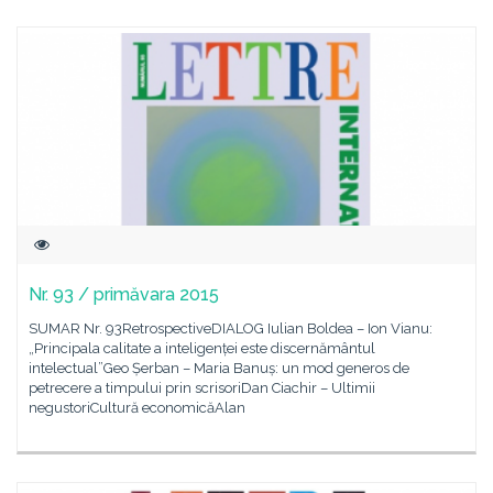
Nr. 93 / primăvara 2015
SUMAR Nr. 93RetrospectiveDIALOG Iulian Boldea – Ion Vianu:
„Principala calitate a inteligenței este discernământul
intelectual”Geo Șerban – Maria Banuș: un mod generos de
petrecere a timpului prin scrisoriDan Ciachir – Ultimii
negustoriCultură economicăAlan