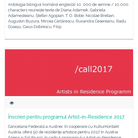
Antologia bilingvă (română-engleză) 10. 000 de semne / 10,000
characters reunește texte de Diana Adamek, Gabriela
Adameșteanu, Ștefan Agopian, T. O. Bobe, Nicolae Breban,
Augustin Buzura, Mircea Cărtărescu, Ruxandra Cesereanu, Radu
Cosașu, Caius Dobrescu, Filip
Înscrieri pentru programul Artist-in-Residence 2017
Cancelaria Federală a Austriei, în cooperare cu KulturKontakt
Austria, oferă 50 de rezidenţe artistice pentru 2017 în Austria
(Viena şi Salzburg), în cadrul programului Artist-in-Residence