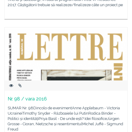
2017. Câștigătorii trebuie să realizeze/finalizeze câte un proiect pe
Nr. 98 / vara 2016
SUMAR Nr. 98Dincolo de evenimentAnne Applebaum - Victoria
UcraineiTimothy Snyder - Războaiele lui PutinRodica Binder -
Politici și identitățiPriya Basil - De unde ești? Idei filosoficeJürgen
Grosse - Cioran, Nietzsche și resentimentulMichel Juffé - Sigmund
Freud