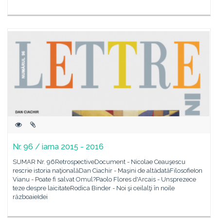
Nr. 96 / iarna 2015 - 2016
SUMAR Nr. 96RetrospectiveDocument - Nicolae Ceauşescu
rescrie istoria naţionalăDan Ciachir - Maşini de altădatăFilosofieIon
Vianu - Poate fi salvat Omul?Paolo Flores d'Arcais - Unsprezece
teze despre laicitateRodica Binder - Noi şi ceilalţi în noile
războaieIdei