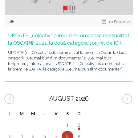
10 Feb 2021
UPDATE. „colectiv”, primul film românesc nominalizat
la OSCAR® 2021, la două categorii, sprijinit de ICR
UPDATE 3. „Colectiv” este nominalizat la premiile Oscar, la două
categorii, „Cel mai bun film documentar” și „Cel mai bun
lungmetraj internațional”. UPDATE 2. „Colectiv” este nominalizat
la premiile BAFTA, la categoria „Cel mai bun film documentar”.
AUGUST 2026
L
M
M
J
V
S
D
1
2
3
4
5
6
7
8
9