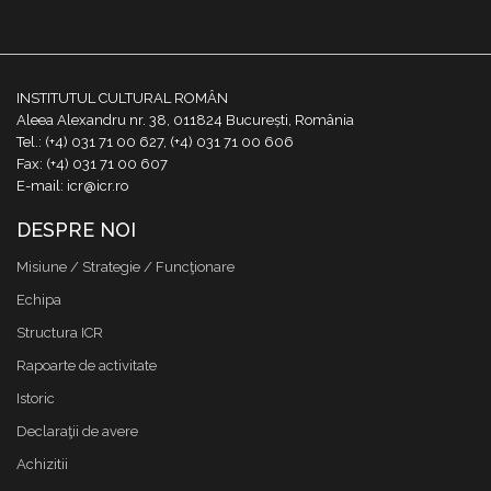
INSTITUTUL CULTURAL ROMÂN
Aleea Alexandru nr. 38, 011824 București, România
Tel.: (+4) 031 71 00 627, (+4) 031 71 00 606
Fax: (+4) 031 71 00 607
E-mail: icr@icr.ro
DESPRE NOI
Misiune / Strategie / Funcţionare
Echipa
Structura ICR
Rapoarte de activitate
Istoric
Declaraţii de avere
Achizitii