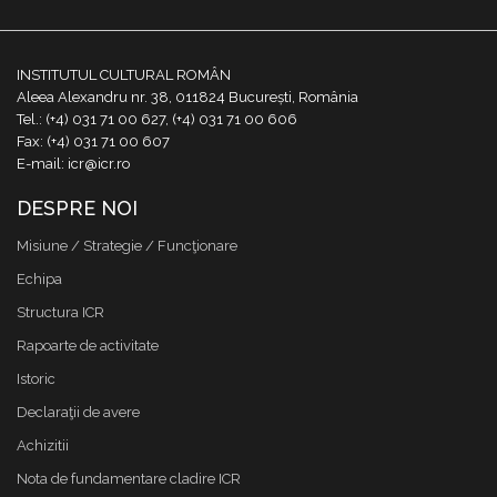
INSTITUTUL CULTURAL ROMÂN
Aleea Alexandru nr. 38, 011824 București, România
Tel.: (+4) 031 71 00 627, (+4) 031 71 00 606
Fax: (+4) 031 71 00 607
E-mail: icr@icr.ro
DESPRE NOI
Misiune / Strategie / Funcţionare
Echipa
Structura ICR
Rapoarte de activitate
Istoric
Declaraţii de avere
Achizitii
Nota de fundamentare cladire ICR