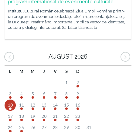
program internațional de evenimente culturale
Institutul Cultural Român celebrează Ziua Limbii Române printr-
un program de evenimente desfășurate în reprezentanțele sale și
la București, reafirmând importanța limbii ca vector de identitate,
cultură și dialog intercultural. Sărbătorită anual la
AUGUST 2026
L
M
M
J
V
S
D
1
2
3
4
5
6
7
8
9
10
11
12
13
14
15
16
17
18
19
20
21
22
23
24
25
26
27
28
29
30
31