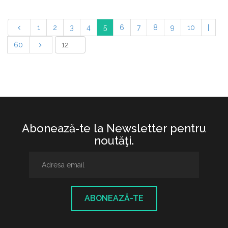
1
2
3
4
5
6
7
8
9
10
|
60
Abonează-te la Newsletter pentru
noutăţi.
ABONEAZĂ-TE