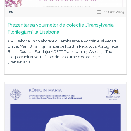
22 Oct 2025
Prezentarea volumelor de colecție „Transylvania
Florilegiumˮ la Lisabona
ICR Lisabona, în colaborare cu Ambasadele României și Regatului
Unit al Marii Britanii şi Irlandei de Nord în Republica Portugheză,
British Council, Fundația ADEPT Transilvania și Asociația The
Diaspora Initiative(TDI), prezintă volumele de colecție
„Transylvania