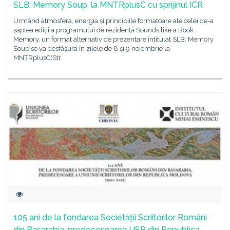
SLB: Memory Soup, la MNTRplusC cu sprijinul ICR
Urmând atmosfera, energia și principiile formatoare ale celei de-a
șaptea ediții a programului de rezidență Sounds like a Book:
Memory, un format alternativ de prezentare intitulat SLB: Memory
Soup se va desfășura în zilele de 8 și 9 noiembrie la
MNȚRplusC(Str.
105 ani de la fondarea Societății Scriitorilor Români
din Basarabia, predecesoarea USR din Republica