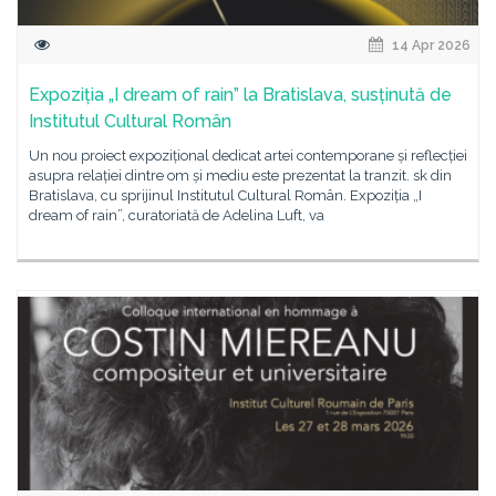
14 Apr 2026
Expoziția „I dream of rain” la Bratislava, susținută de
Institutul Cultural Român
Un nou proiect expozițional dedicat artei contemporane și reflecției
asupra relației dintre om și mediu este prezentat la tranzit. sk din
Bratislava, cu sprijinul Institutul Cultural Român. Expoziția „I
dream of rain”, curatoriată de Adelina Luft, va