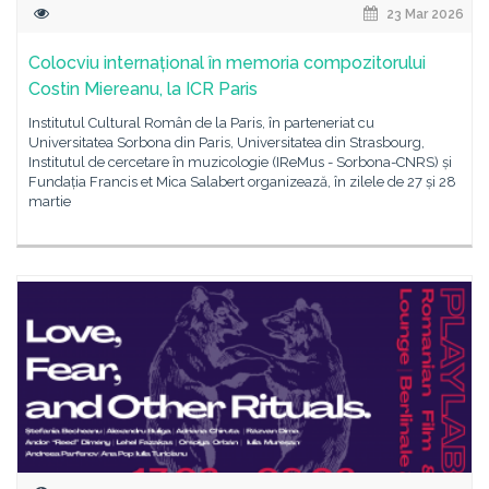
23 Mar 2026
Colocviu internațional în memoria compozitorului
Costin Miereanu, la ICR Paris
Institutul Cultural Român de la Paris, în parteneriat cu
Universitatea Sorbona din Paris, Universitatea din Strasbourg,
Institutul de cercetare în muzicologie (IReMus - Sorbona-CNRS) și
Fundația Francis et Mica Salabert organizează, în zilele de 27 și 28
martie