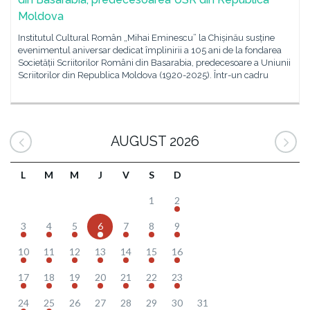
Moldova
Institutul Cultural Român „Mihai Eminescu” la Chișinău susține
evenimentul aniversar dedicat împlinirii a 105 ani de la fondarea
Societății Scriitorilor Români din Basarabia, predecesoare a Uniunii
Scriitorilor din Republica Moldova (1920-2025). Într-un cadru
AUGUST 2026
L
M
M
J
V
S
D
1
2
3
4
5
6
7
8
9
10
11
12
13
14
15
16
17
18
19
20
21
22
23
24
25
26
27
28
29
30
31