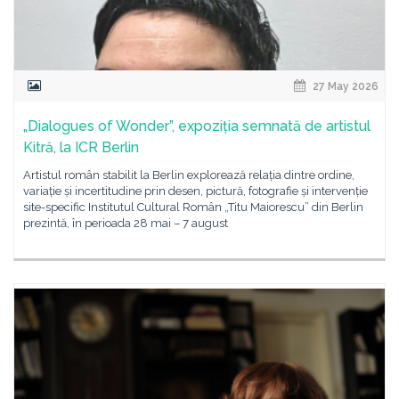
27 May 2026
„Dialogues of Wonder”, expoziția semnată de artistul
Kitră, la ICR Berlin
Artistul român stabilit la Berlin explorează relația dintre ordine,
variație și incertitudine prin desen, pictură, fotografie și intervenție
site-specific Institutul Cultural Român „Titu Maiorescu” din Berlin
prezintă, în perioada 28 mai – 7 august