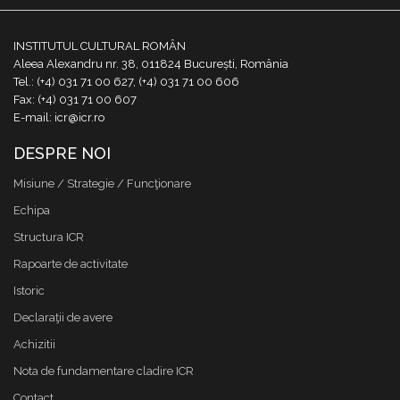
INSTITUTUL CULTURAL ROMÂN
Aleea Alexandru nr. 38, 011824 București, România
Tel.: (+4) 031 71 00 627, (+4) 031 71 00 606
Fax: (+4) 031 71 00 607
E-mail: icr@icr.ro
DESPRE NOI
Misiune / Strategie / Funcţionare
Echipa
Structura ICR
Rapoarte de activitate
Istoric
Declaraţii de avere
Achizitii
Nota de fundamentare cladire ICR
Contact