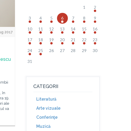
1
2
3
4
5
6
7
8
9
10
11
12
13
14
15
16
ug 2017
17
18
19
20
21
22
23
24
25
26
27
28
29
30
mescu
31
imbii
CATEGORII
, în
ra 19.
Literatură
ri ale
Arte vizuale
ul va
Conferinţe
Muzică