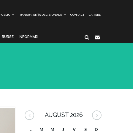
 PUBLIC
TRANSPARENȚĂ DECIZIONALĂ
CONTACT
CARIERE
BURSE
INFORMĂRI
AUGUST 2026
L
M
M
J
V
S
D