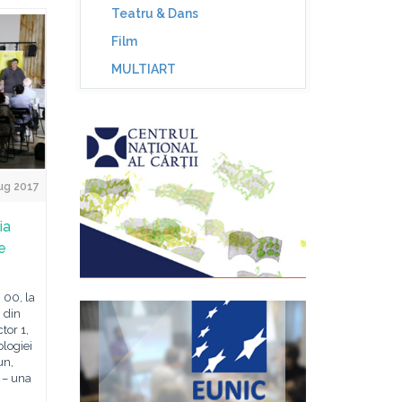
Teatru & Dans
Film
MULTIART
ug 2017
ia
e
 00, la
 din
tor 1,
ologiei
un,
 – una