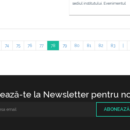
sediul institutului. Evenimentul
74
75
76
77
78
79
80
81
82
83
|
ază-te la Newsletter pentru no
ABONEAZĂ