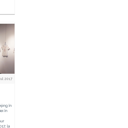
Jul 2017
,
ijing în
ei în
aur
017, la