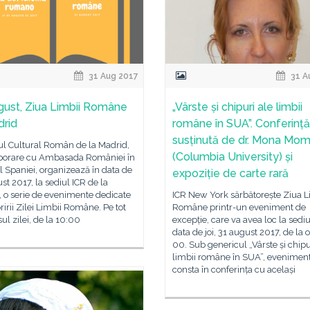
31 Aug 2017
31 A
gust, Ziua Limbii Române
„Vârste și chipuri ale limbii
drid
române în SUA”. Conferință
susținută de dr. Mona Mo
tul Cultural Român de la Madrid,
(Columbia University) și
aborare cu Ambasada României în
 Spaniei, organizează în data de
expoziție de carte rară
st 2017, la sediul ICR de la
 o serie de evenimente dedicate
ICR New York sărbătorește Ziua L
ririi Zilei Limbii Române. Pe tot
Române printr-un eveniment de
ul zilei, de la 10:00
excepție, care va avea loc la sediu
data de joi, 31 august 2017, de la o
00. Sub genericul „Vârste și chipu
limbii române în SUA”, eveniment
consta în conferința cu același