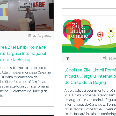
27 Aug 2017
tirea Zilei Limbii Române”
rul Târgului Internațional
26 A
rte de la Beijing
 dulce şi frumoasă Limba ce-o
„Cinstirea Zilei Limbii Rom
, Altă limbă-armonioasă Ca ea nu
în cadrul Târgului Internați
 ” (Limba românească de
e Sion) Fie ca ne aflăm în țara
de Carte de la Beijing
au în alte locuri, limba română
A treia ediție a evenimentului „Cin
incipalul element de unire și de
Zilei Limbii Române” are loc sâm
ate
26 august 2017, în cadrul Târgulu
Internațional de Carte de la Beijing
Noul Centru Expozițional. Eveni
se desfășoară în sala de conferinț