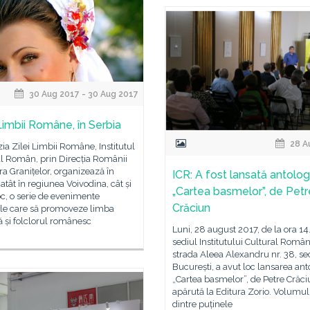
30 Aug 2017 - 30 Aug 2017
Limbii Române, în Serbia
28 A
ia Zilei Limbii Române, Institutul
l Român, prin Direcția Românii
ra Granițelor, organizează în
ICR: A fost lansată antolog
 atât în regiunea Voivodina, cât și
„Cartea basmelor”, de Petr
c, o serie de evenimente
Crăciun
ale care să promoveze limba
 și folclorul românesc
Luni, 28 august 2017, de la ora 14.
sediul Institutului Cultural Român
strada Aleea Alexandru nr. 38, sec
București, a avut loc lansarea ant
„Cartea basmelor”, de Petre Crăci
apărută la Editura Zorio. Volumul
dintre puținele