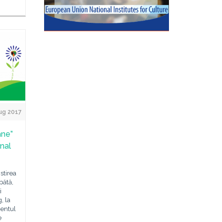
ug 2017
âne”
onal
stirea
bătă,
i
, la
mentul
e