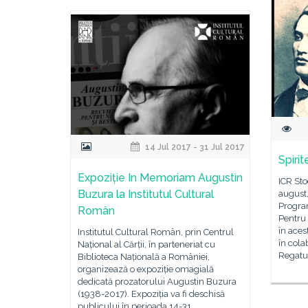
14 Jul 2017 - 31 Jul 2017
Spiri
Expoziție In Memoriam Augustin
ICR St
Buzura la Institutul Cultural
august,
Progra
Român
Pentru
în aces
Institutul Cultural Român, prin Centrul
în col
Național al Cărții, în parteneriat cu
Regatul
Biblioteca Națională a României,
organizează o expoziție omagială
dedicată prozatorului Augustin Buzura
(1938-2017). Expoziția va fi deschisă
publicului în perioada 14-31