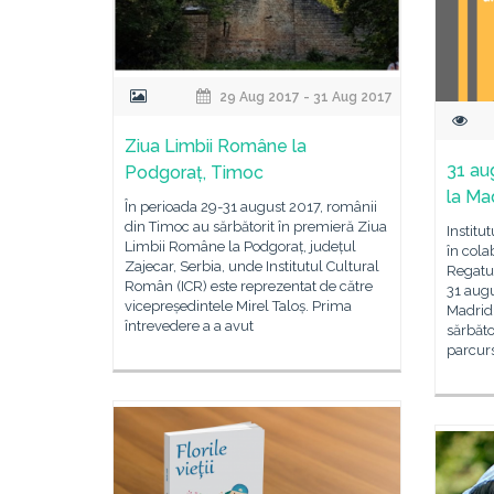
29 Aug 2017 - 31 Aug 2017
Ziua Limbii Române la
31 au
Podgoraț, Timoc
la Ma
În perioada 29-31 august 2017, românii
din Timoc au sărbătorit în premieră Ziua
Institu
Limbii Române la Podgoraț, județul
în col
Zajecar, Serbia, unde Institutul Cultural
Regatul
Român (ICR) este reprezentat de către
31 augu
vicepreședintele Mirel Taloș. Prima
Madrid,
întrevedere a a avut
sărbăto
parcurs