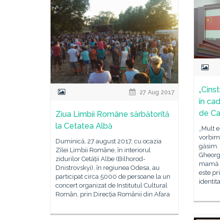
„Cins
27 Aug 2017
în cad
de Ca
Ziua Limbii Române sărbătorită
la Cetatea Albă
„Mult e
vorbim
Duminică, 27 august 2017, cu ocazia
găsim.
Zilei Limbii Române, în interiorul
Gheorgh
zidurilor Cetății Albe (Bilhorod-
mamă s
Dnistrovskyi), în regiunea Odesa, au
este pr
participat circa 5000 de persoane la un
identit
concert organizat de Institutul Cultural
Român, prin Direcția Românii din Afara