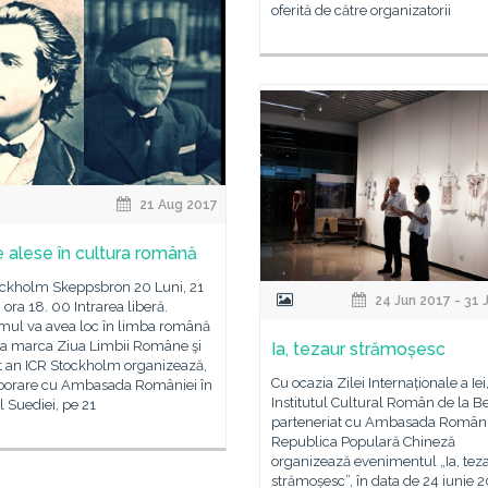
oferită de către organizatorii
21 Aug 2017
te alese în cultura română
ockholm Skeppsbron 20 Luni, 21
24 Jun 2017 - 31 
 ora 18. 00 Intrarea liberă.
mul va avea loc în limba română
 a marca Ziua Limbii Române şi
Ia, tezaur strămoșesc
t an ICR Stockholm organizează,
Cu ocazia Zilei Internaționale a Iei
aborare cu Ambasada României în
Institutul Cultural Român de la Be
 Suediei, pe 21
parteneriat cu Ambasada Români
Republica Populară Chineză
organizează evenimentul „Ia, tez
strămoșesc”, în data de 24 iunie 2