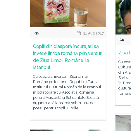
31 Aug 2017
Copiii din diasporă încurajați să
Ziua 
învețe limba română prin versuri,
de Ziua Limbii Române, la
Cu ocaz
Istanbul
Cultura
din Afa
Cu ocazia aniversării Zilei Limbii
Serbia,
Române pe teritoriul Republicii Turcia,
în Timo
Institutul Cultural Român de la Istanbul
cultur
în colaborare cu Asociația România
română
pentru Asistență și Solidaritate Socială
organizează lansarea volumului de
poezii pentru copii „Florile