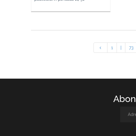
1
|
73
Abone