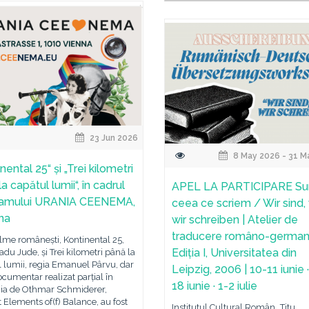
23 Jun 2026
8 May 2026 - 31 M
nental 25“ și „Trei kilometri
a capătul lumii“, în cadrul
APEL LA PARTICIPARE S
ramului URANIA CEENEMA,
ceea ce scriem / Wir sind,
ena
wir schreiben | Atelier de
traducere româno-germa
lme românești, Kontinental 25,
Ediția I, Universitatea din
adu Jude, și Trei kilometri până la
 lumii, regia Emanuel Pârvu, dar
Leipzig, 2006 | 10-11 iunie 
ocumentar realizat parțial în
18 iunie · 1-2 iulie
a de Othmar Schmiderer,
at Elements of(f) Balance, au fost
Institutul Cultural Român „Titu