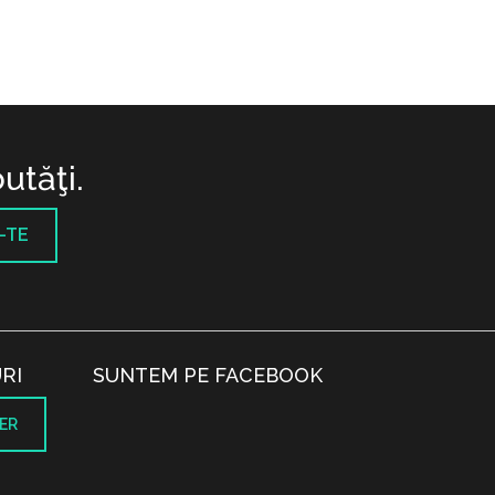
utăţi.
-TE
RI
SUNTEM PE FACEBOOK
ER