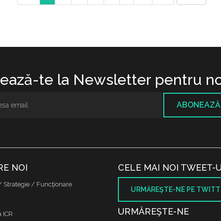
ază-te la Newsletter pentru no
ABONEAZĂ
RE NOI
CELE MAI NOI TWEET-U
/ Strategie / Funcţionare
URMĂREŞTE-NE PE TWITT
URMĂREŞTE-NE
a ICR