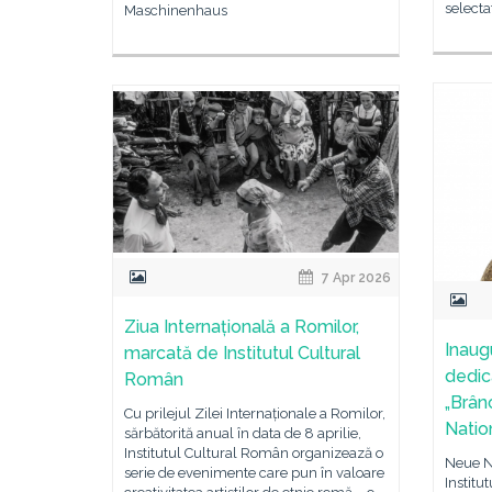
selecta
Maschinenhaus
7 Apr 2026
Ziua Internațională a Romilor,
Inaug
marcată de Institutul Cultural
dedic
Român
„Brân
Cu prilejul Zilei Internaționale a Romilor,
Natio
sărbătorită anual în data de 8 aprilie,
Institutul Cultural Român organizează o
Neue Na
serie de evenimente care pun în valoare
Institu