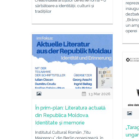
creativitatea artiștilor de etnie romă – o
repreze
sărbătoare a identității, culturii și
inaugur
tradițiilor
dezbate
„Brâncu
un ampl
operei
13 Mar 2026
În prim-plan: Literatura actuală
din Republica Moldova.
Identitate și memorie
„Tara
Institutul Cultural Român „Titu
ungar
Maiorescu” din Berlin organizează, în