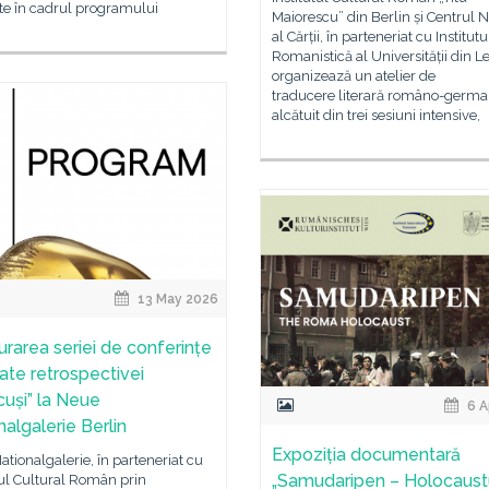
te în cadrul programului
Maiorescu” din Berlin și Centrul N
al Cărții, în parteneriat cu Institut
Romanistică al Universității din Le
organizează un atelier de
traducere literară româno-germa
alcătuit din trei sesiuni intensive,
13 May 2026
urarea seriei de conferințe
ate retrospectivei
cuși” la Neue
6 A
nalgalerie Berlin
Expoziția documentară
tionalgalerie, în parteneriat cu
„Samudaripen – Holocaust
tul Cultural Român prin