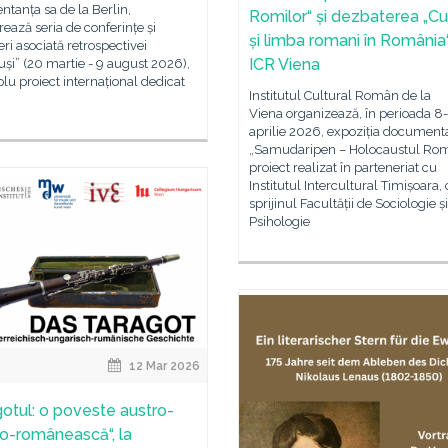
ntanța sa de la Berlin,
Romilor“ și dezbaterea „Cu
ează seria de conferințe și
și limba romani în România“,
ri asociată retrospectivei
ICR Viena
și” (20 martie - 9 august 2026),
u proiect internațional dedicat
Institutul Cultural Român de la
Viena organizează, în perioada 8
aprilie 2026, expoziția document
„Samudaripen – Holocaustul Romi
proiect realizat în parteneriat cu
Institutul Intercultural Timișoara,
sprijinul Facultății de Sociologie și
Psihologie
12 Mar 2026
gotul: o poveste austro-
o-românească“, la