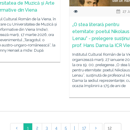
rsitatea de Muzică și Arte
rmative din Viena
27 J
tul Cultural Român de la Viena, în
„O stea literară pentru
are cu Universitatea de Muzică și
erformative din Viena (mdw),
eternitate: poetul Nikolaus
ează marți, 17 martie 2026, ora
Lenau” - prelegere susținu
 evenimentul „Taragotul: o
prof. Hans Dama la ICR Vi
e austro-ungaro-românească“, la
anny Hensel a mdw. După
Institutul Cultural Român de la V
organizează marți, 27 ianuarie 20
la ora 19. 00, prelegerea „O stea l
pentru eternitate: poetul Nikolaus
Lenau”, susținută de profesorul H
Dama la sediul reprezentanței, c
ocazia împlinirii a 175 de ani de
1
2
3
4
5
|
17