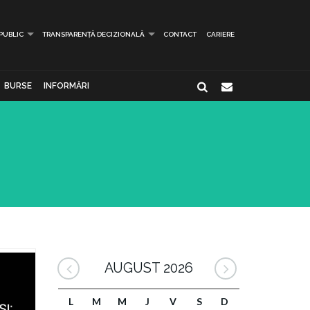
 PUBLIC
TRANSPARENȚĂ DECIZIONALĂ
CONTACT
CARIERE
BURSE
INFORMĂRI
AUGUST 2026
L
M
M
J
V
S
D