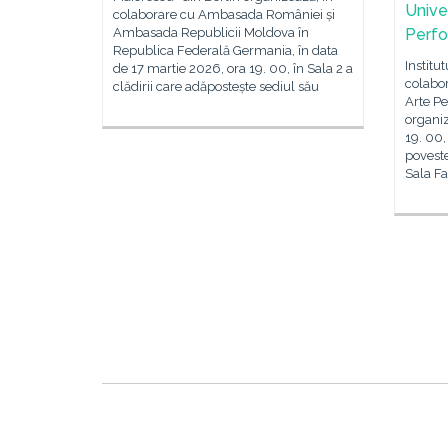
Unive
colaborare cu Ambasada României și
Ambasada Republicii Moldova în
Perfo
Republica Federală Germania, în data
Institu
de 17 martie 2026, ora 19. 00, în Sala 2 a
colabor
clădirii care adăpostește sediul său
Arte P
organiz
19. 00,
povest
Sala F