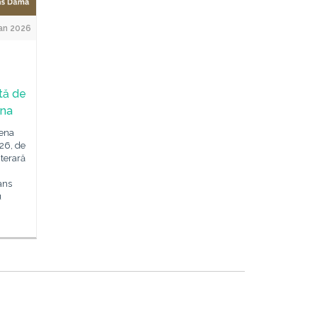
an 2026
tă de
ena
iena
26, de
iterară
ans
u