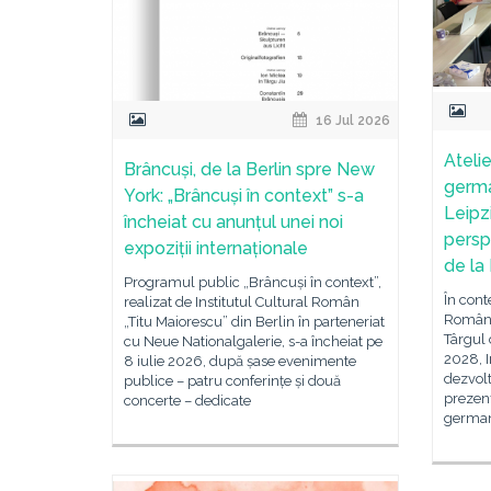
16 Jul 2026
Ateli
Brâncuși, de la Berlin spre New
germa
York: „Brâncuși în context” s-a
Leipz
încheiat cu anunțul unei noi
persp
expoziții internaționale
de la
Programul public „Brâncuși în context”,
În conte
realizat de Institutul Cultural Român
Românie
„Titu Maiorescu” din Berlin în parteneriat
Târgul 
cu Neue Nationalgalerie, s-a încheiat pe
2028, I
8 iulie 2026, după șase evenimente
dezvolt
publice – patru conferințe și două
prezenț
concerte – dedicate
germano