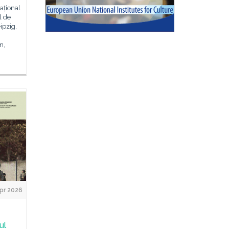
ațional
ul de
ipzig,
n,
pr 2026
ul