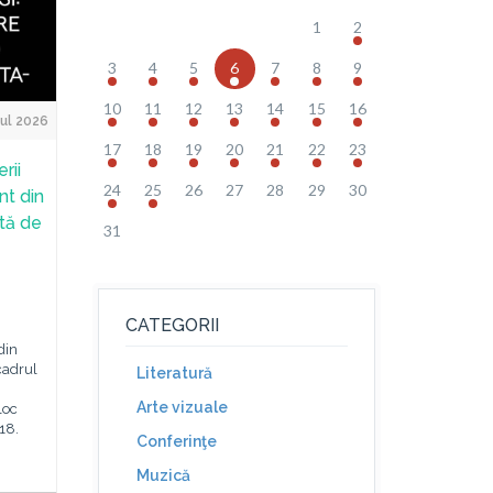
1
2
3
4
5
6
7
8
9
10
11
12
13
14
15
16
Jul 2026
17
18
19
20
21
22
23
rii
24
25
26
27
28
29
30
nt din
ată de
31
CATEGORII
din
cadrul
Literatură
Arte vizuale
loc
 18.
Conferinţe
Muzică