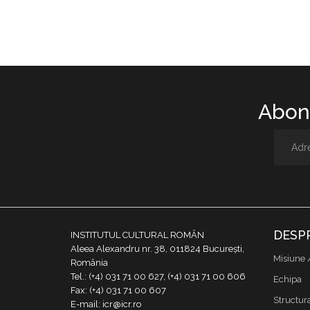
Abone
DESP
INSTITUTUL CULTURAL ROMÂN
Aleea Alexandru nr. 38, 011824 București,
Misiune 
România
Tel.: (+4) 031 71 00 627, (+4) 031 71 00 606
Echipa
Fax: (+4) 031 71 00 607
Structur
E-mail: icr@icr.ro