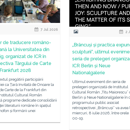
7 Jul 2026
2 
er de traducere româno-
„Brâncuși și practica expune
nă la Universitatea din
sculpturiiˮ, ultimul evenime
ig, organizat de ICR în
seria de prelegeri organiz
ectiva Târgului de Carte
ICR Berlin și Neue
 Frankfurt 2028
Nationalgalerie
xtul pregătirii participării
Ultimul eveniment din seria de
i ca Țară Invitată de Onoare la
prelegeri organizată de Institutul
de Carte de la Frankfurt din
Cultural Român „Titu Maiorescu” 
nstitutul Cultural Român
Berlin și Neue Nationalgalerie în 
ă programe dedicate consolidării
programului public asociat
ei literaturii române în spațiul
retrospectivei „Brâncuși” va avea 
fon și formării unei
miercuri, 8 iulie 2026, între orele
00-19.