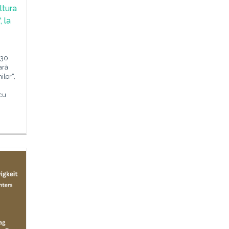
ltura
 la
-30
ară
lor“,
 cu