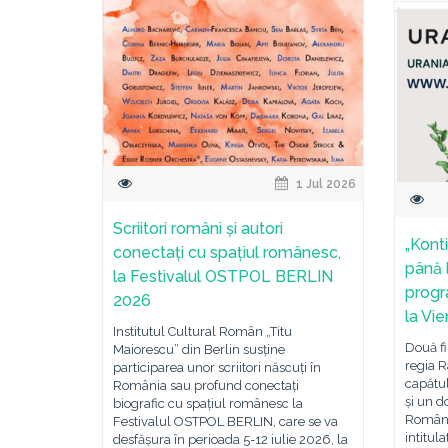
1 Jul 2026
Scriitori români și autori
„Konti
conectați cu spațiul românesc,
până l
la Festivalul OSTPOL BERLIN
prog
2026
la Vi
Institutul Cultural Român „Titu
Două fi
Maiorescu” din Berlin susține
regia R
participarea unor scriitori născuți în
capătul
România sau profund conectați
și un d
biografic cu spațiul românesc la
Români
Festivalul OSTPOL BERLIN, care se va
intitul
desfășura în perioada 5-12 iulie 2026, la