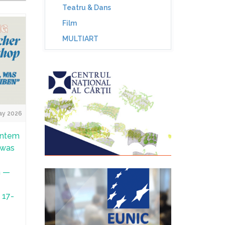
Teatru & Dans
Film
MULTIART
ay 2026
untem
 was
n —
· 17-