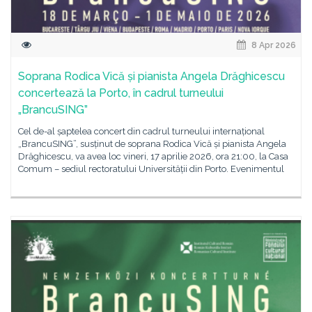
8 Apr 2026
Soprana Rodica Vică și pianista Angela Drăghicescu
concertează la Porto, în cadrul turneului
„BrancuSING”
Cel de-al șaptelea concert din cadrul turneului internațional
„BrancuSING”, susținut de soprana Rodica Vică și pianista Angela
Drăghicescu, va avea loc vineri, 17 aprilie 2026, ora 21:00, la Casa
Comum – sediul rectoratului Universității din Porto. Evenimentul