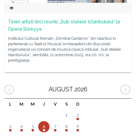
Tineri artiști lirici reuniți „Sub stelele Istanbulului” la
Opera Süreyya
Institutul Cultural Român „Dimitrie Cantemir” din Istanbul în
parteneriat cu Teatrul Muzical Ambasadorii din București
organizează un concert de muzică clasică intitulat „Sub stelele
Istanbulului”, sâmbătă, 11 octombrie 2025, ora 20. 00, la
prestigioasa
AUGUST 2026
L
M
M
J
V
S
D
1
2
3
4
5
6
7
8
9