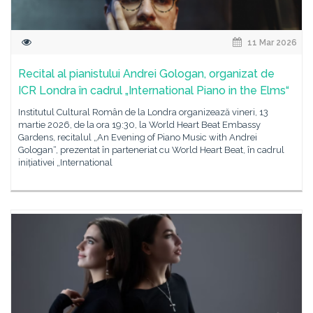
11 Mar 2026
Recital al pianistului Andrei Gologan, organizat de
ICR Londra în cadrul „International Piano in the Elms“
Institutul Cultural Român de la Londra organizează vineri, 13
martie 2026, de la ora 19:30, la World Heart Beat Embassy
Gardens, recitalul „An Evening of Piano Music with Andrei
Gologan“, prezentat în parteneriat cu World Heart Beat, în cadrul
inițiativei „International