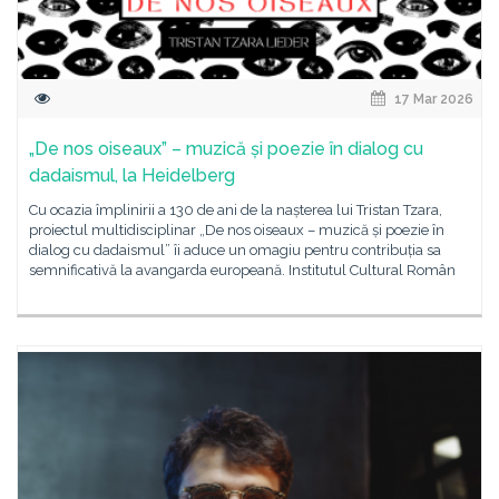
17 Mar 2026
„De nos oiseaux” – muzică și poezie în dialog cu
dadaismul, la Heidelberg
Cu ocazia împlinirii a 130 de ani de la nașterea lui Tristan Tzara,
proiectul multidisciplinar „De nos oiseaux – muzică și poezie în
dialog cu dadaismul” îi aduce un omagiu pentru contribuția sa
semnificativă la avangarda europeană. Institutul Cultural Român