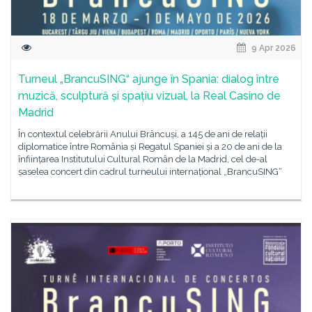
9 Apr 2026
Turneul „BrancuSING“ ajunge în Spania: dialog între
muzică, sculptură și spațiu vizual, la Real Casino de
Madrid
În contextul celebrării Anului Brâncuși, a 145 de ani de relații
diplomatice între România și Regatul Spaniei și a 20 de ani de la
înființarea Institutului Cultural Român de la Madrid, cel de-al
șaselea concert din cadrul turneului internațional „BrancuSING“