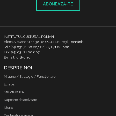
ABONEAZĂ-TE
INSTITUTUL CULTURAL ROMÂN
Aleea Alexandru nr. 38, 011824 București, România
Tel.: (+4) 031 71 00 627, (+4) 031 71 00 606
Fax: (+4) 031 71 00 607
E-mail: icr@icr.ro
DESPRE NOI
Misiune / Strategie / Funcţionare
Echipa
Structura ICR
Rapoarte de activitate
Istoric
Declaraţii de avere