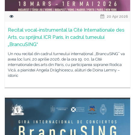
20 Apr 2026
Recital vocal-instrumental la Cité Internationale des
Arts, cu sprijinul ICR Paris, în cadrul turneului
„BrancuSING“
Un nou recital din cadrul turneului internațional „BrancuSING“ va
avea loc luni, 20 aprilie 2026, de la ora 19. 00, la Cité
internationale des arts din Paris, cu participarea sopranei Rodica
Vică, a pianistei Angela Drăghicescu, alături de Doina Lemny –
istoric