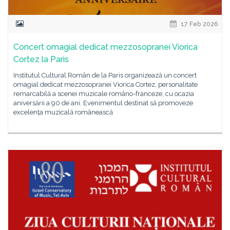
17 Feb 2026
Concert omagial dedicat mezzosopranei Viorica
Cortez la Paris
Institutul Cultural Român de la Paris organizează un concert
omagial dedicat mezzosopranei Viorica Cortez, personalitate
remarcabilă a scenei muzicale româno-franceze, cu ocazia
aniversării a 90 de ani. Evenimentul destinat să promoveze
excelența muzicală românească