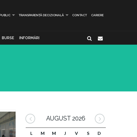
 PUBLIC
TRANSPARENȚĂ DECIZIONALĂ
CONTACT
CARIERE
BURSE
INFORMĂRI
AUGUST 2026
L
M
M
J
V
S
D