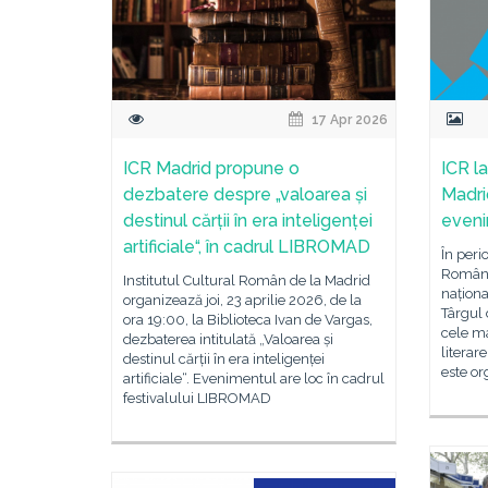
17 Apr 2026
ICR Madrid propune o
ICR l
dezbatere despre „valoarea și
Madri
destinul cărții în era inteligenței
eveni
artificiale“, în cadrul LIBROMAD
În peri
România
Institutul Cultural Român de la Madrid
naționa
organizează joi, 23 aprilie 2026, de la
Târgul 
ora 19:00, la Biblioteca Ivan de Vargas,
cele m
dezbaterea intitulată „Valoarea și
literar
destinul cărții în era inteligenței
este or
artificiale“. Evenimentul are loc în cadrul
festivalului LIBROMAD