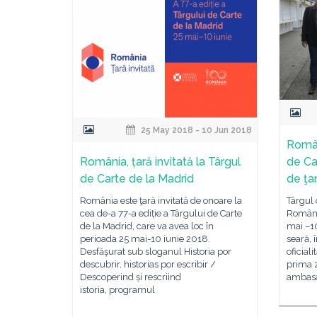
25 May 2018 - 10 Jun 2018
Român
România, țară invitată la Târgul
de Car
de Carte de la Madrid
de ţar
România este ţară invitată de onoare la
Târgul 
cea de-a 77-a ediție a Târgului de Carte
România
de la Madrid, care va avea loc în
mai –10
perioada 25 mai-10 iunie 2018.
seară,
Desfăşurat sub sloganul Historia por
oficial
descubrir, historias por escribir /
prima z
Descoperind și rescriind
ambasa
istoria, programul