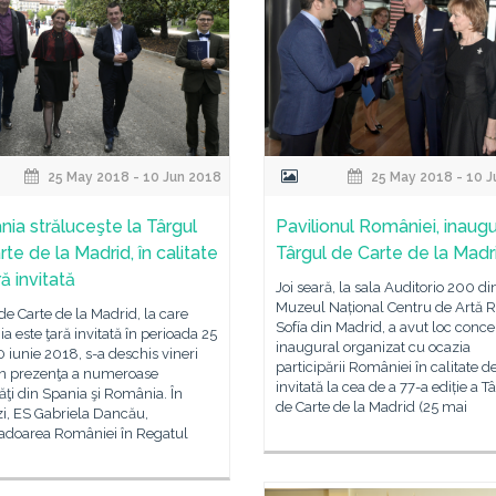
25 May 2018 - 10 Jun 2018
25 May 2018 - 10 J
ia străluceşte la Târgul
Pavilionul României, inaugu
te de la Madrid, în calitate
Târgul de Carte de la Madr
ă invitată
Joi seară, la sala Auditorio 200 di
Muzeul Național Centru de Artă 
de Carte de la Madrid, la care
Sofía din Madrid, a avut loc conce
 este ţară invitată în perioada 25
inaugural organizat cu ocazia
 iunie 2018, s-a deschis vineri
participării României în calitate d
 în prezenţa a numeroase
invitată la cea de a 77-a ediție a T
ităţi din Spania şi România. În
de Carte de la Madrid (25 mai
i, ES Gabriela Dancău,
doarea României în Regatul