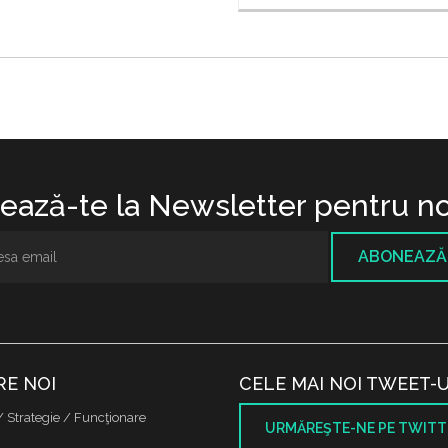
ază-te la Newsletter pentru no
ABONEAZĂ
RE NOI
CELE MAI NOI TWEET-U
/ Strategie / Funcţionare
URMĂREŞTE-NE PE TWITT