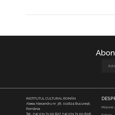
Abone
DESP
INSTITUTUL CULTURAL ROMÂN
Aleea Alexandru nr. 38, 011824 București,
Misiune 
România
Tel.: (+4) 031 71 00 627, (+4) 031 71 00 606
Echipa