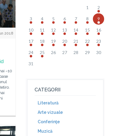
1
2
3
4
5
6
7
8
9
10
11
12
13
14
15
16
un 2018
17
18
19
20
21
22
23
24
25
26
27
28
29
30
id
31
mai –10
roase
onul
etiro.
CATEGORII
mai
ni
Literatură
Arte vizuale
Conferinţe
Muzică