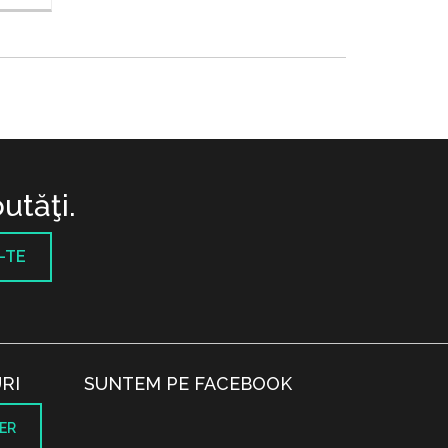
utăţi.
-TE
RI
SUNTEM PE FACEBOOK
ER