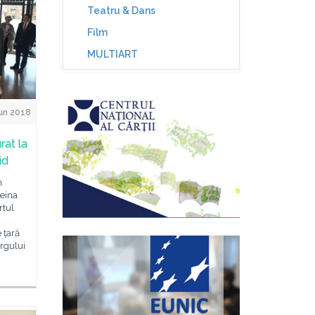
Teatru & Dans
Film
MULTIART
un 2018
rat la
id
n
Reina
rtul
e țară
ârgului