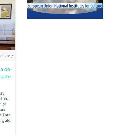
Jul 2017
ea de-
 carte
nat
itutul
ilor
uia
e Țară
ârgului