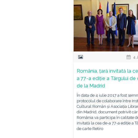
4 
România, țară invitată la c
a 77-a ediție a Târgului de
de la Madrid
În data de 4 iulie 2017 a fost sem
protocolul de colaborare între Inst
Cultural Român și Asociația Librar
din Madrid, document potrivit căr
România va participa în calitate d
invitată la cea de-a 77-a ediție a T
de carte Retiro