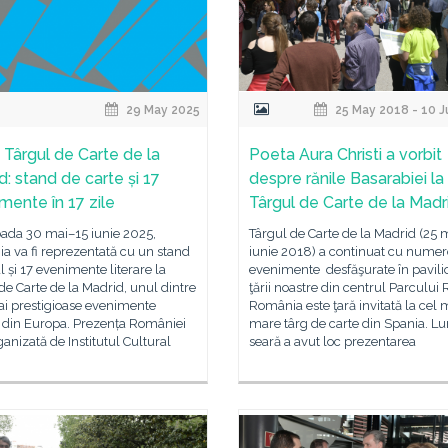
29 May 2025
25 May 2018 - 10 J
a Târgul de Carte de la
Poeta Aura Christi a vorbit
d: stand de carte și 17
despre rănile Basarabiei la
mente în 17 zile
Târgul de Carte de la Madr
oada 30 mai–15 iunie 2025,
Târgul de Carte de la Madrid (25 
 va fi reprezentată cu un stand
iunie 2018) a continuat cu nume
l și 17 evenimente literare la
evenimente desfăşurate în pavili
de Carte de la Madrid, unul dintre
ţării noastre din centrul Parcului R
ai prestigioase evenimente
România este ţară invitată la cel 
e din Europa. Prezența României
mare târg de carte din Spania. Lu
ganizată de Institutul Cultural
seară a avut loc prezentarea