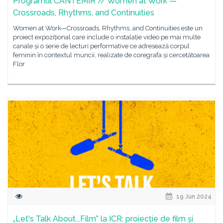
Programul CANTEMIR // Women at Work —
Crossroads, Rhythms, and Continuities
Women at Work—Crossroads, Rhythms, and Continuities este un
proiect expozițional care include o instalație video pe mai multe
canale și o serie de lecturi performative ce adresează corpul
feminin în contextul muncii, realizate de coregrafa și cercetătoarea
Flor
19 Jun 2024
„Let's Talk About...Film” la ICR: proiecție de film și