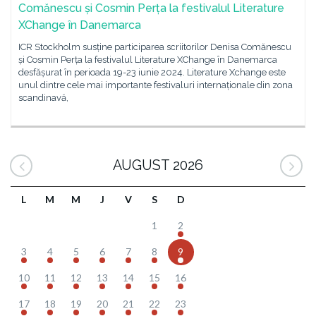
Comănescu și Cosmin Perța la festivalul Literature
XChange în Danemarca
ICR Stockholm susține participarea scriitorilor Denisa Comănescu
și Cosmin Perța la festivalul Literature XChange în Danemarca
desfășurat în perioada 19-23 iunie 2024. Literature Xchange este
unul dintre cele mai importante festivaluri internaționale din zona
scandinavă,
AUGUST 2026
L
M
M
J
V
S
D
1
2
3
4
5
6
7
8
9
10
11
12
13
14
15
16
17
18
19
20
21
22
23