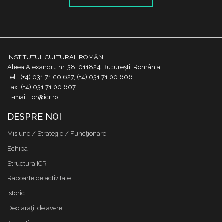
INSTITUTUL CULTURAL ROMÂN
Aleea Alexandru nr. 38, 011824 București, România
Tel.: (+4) 031 71 00 627, (+4) 031 71 00 606
Fax: (+4) 031 71 00 607
E-mail: icr@icr.ro
DESPRE NOI
Misiune / Strategie / Funcţionare
Echipa
Structura ICR
Rapoarte de activitate
Istoric
Declaraţii de avere