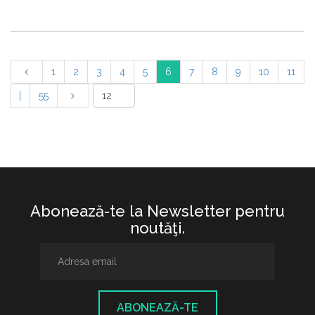
1
2
3
4
5
6
7
8
9
10
11
|
55
Abonează-te la Newsletter pentru
noutăţi.
ABONEAZĂ-TE