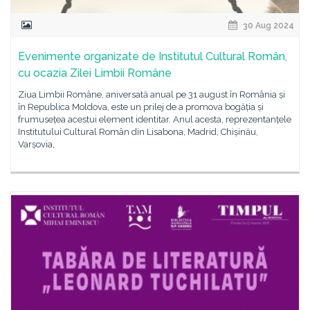
30 Aug 2024
Evenimente organizate de Institutul Cultural Român,
cu ocazia Zilei Limbii Române
Ziua Limbii Române, aniversată anual pe 31 august în România și
în Republica Moldova, este un prilej de a promova bogăția și
frumusețea acestui element identitar. Anul acesta, reprezentanțele
Institutului Cultural Român din Lisabona, Madrid, Chișinău,
Varșovia,