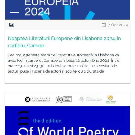
7 Oct 2024
Noaptea Literaturii Europene din Lisabona 2024, în
cartierul Carnide
Cea mai așteptată seară de literatură europeană la Lisabona va
avea loc în cartierul Carnide sâmbătă, 12 octombrie 2024. Între
orele 19. 00 și 23. 30, publicul va putea asista la 10 sesiuni de
lecturi puse în scenă de actori și actrițe, cu o durată de