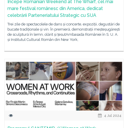
Începe Romanian Weekend at The Wharf, cel mai
mare festival românesc din America, dedicat
celebrării Parteneriatului Strategic cu SUA
Trei zile de spectacolele de dans și concerte, expoziții, degustări de
bucate tradiționale și vin. În premieră, demonstrații meșteșugărești
de sculptură în lemn, olărit și țesutAmbasada României în S. U. A.
și Institutul Cultural Român din New York,
4 Jul 2024