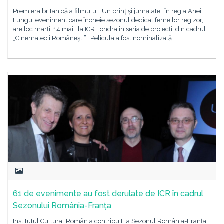
Premiera britanică a filmului „Un prinț și jumătate” în regia Anei
Lungu, eveniment care încheie sezonul dedicat femeilor regizor,
are loc marți, 14 mai, la ICR Londra în seria de proiecții din cadrul
„Cinematecii Româneşti”. Pelicula a fost nominalizată
61 de evenimente au fost derulate de ICR în cadrul
Sezonului România-Franța
Institutul Cultural Român a contribuit la Sezonul România-Franța