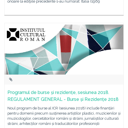
onoare la ediţiile precedente s-au numărat: Italia (1969
Programul de burse și rezidențe, sesiunea 2018.
REGULAMENT GENERAL - Burse și Rezidențe 2018
Noul program de burse al ICR (sesiunea 2018) include finanțări
pentru domenii precum susținerea artiștilor plastici, muzicienilor și
muzicologilor, cercetătorilor români și străini, jurnaliștilor culturali
străini, arhitecților români și traducătorilor profesioniști