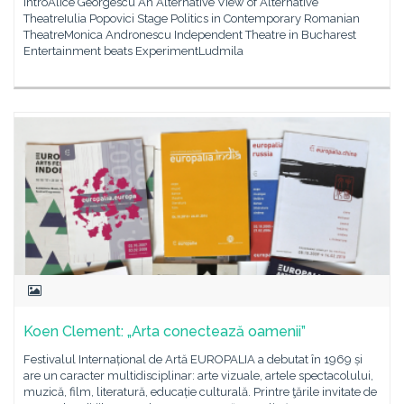
IntroAlice Georgescu An Alternative View of Alternative
TheatreIulia Popovici Stage Politics in Contemporary Romanian
TheatreMonica Andronescu Independent Theatre in Bucharest
Entertainment beats ExperimentLudmila
Koen Clement: „Arta conectează oamenii”
Festivalul Internațional de Artă EUROPALIA a debutat în 1969 și
are un caracter multidisciplinar: arte vizuale, artele spectacolului,
muzică, film, literatură, educație culturală. Printre ţările invitate de