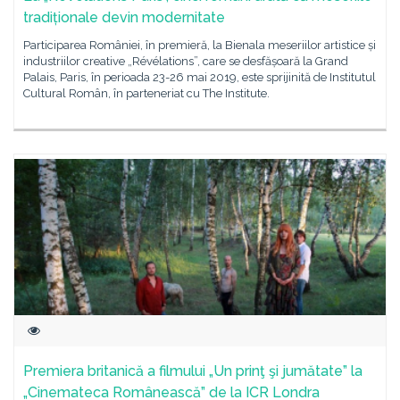
tradiționale devin modernitate
Participarea României, în premieră, la Bienala meseriilor artistice și
industriilor creative „Révélations”, care se desfășoară la Grand
Palais, Paris, în perioada 23-26 mai 2019, este sprijinită de Institutul
Cultural Român, în parteneriat cu The Institute.
Premiera britanică a filmului „Un prinţ şi jumătate” la
„Cinemateca Românească” de la ICR Londra