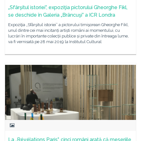
„Sfârşitul istoriei”, expoziţia pictorului Gheorghe Fikl,
se deschide în Galeria „Brâncuşi” a ICR Londra
Expoziţia „Sfârşitul istoriei” a pictorului timişorean Gheorghe Fikl,
unul dintre cei mai incitanți artiști români ai momentului, cu
lucrări în importante colecții publice și private din întreaga lume,
va fi vernisată pe 28 mai 2019 la Institutul Cultural
La „Révélations Paris”, cinci români arată că meseriile