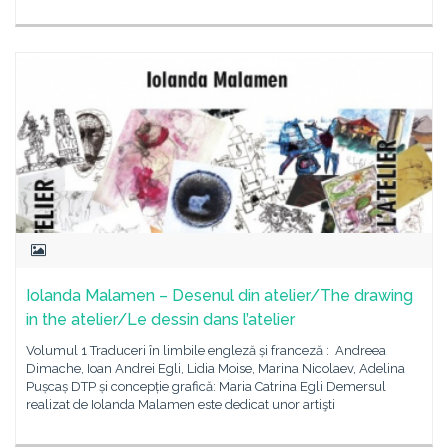
Iolanda Malamen – Desenul din atelier/The drawing
in the atelier/Le dessin dans l’atelier
Volumul 1 Traduceri în limbile engleză și franceză : Andreea
Dimache, Ioan Andrei Egli, Lidia Moise, Marina Nicolaev, Adelina
Pușcaș DTP și concepție grafică: Maria Catrina Egli Demersul
realizat de Iolanda Malamen este dedicat unor artişti