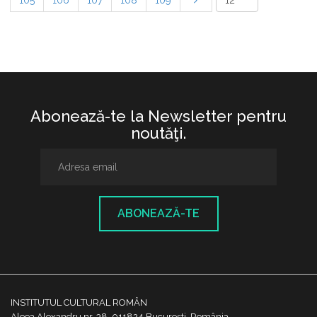
105
106
107
108
109
Abonează-te la Newsletter pentru
noutăţi.
ABONEAZĂ-TE
INSTITUTUL CULTURAL ROMÂN
Aleea Alexandru nr. 38, 011824 București, România