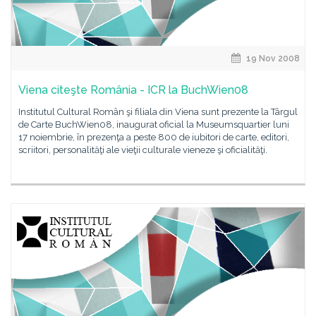
19 Nov 2008
Viena citeşte România - ICR la BuchWien08
Institutul Cultural Român şi filiala din Viena sunt prezente la Târgul
de Carte BuchWien08, inaugurat oficial la Museumsquartier luni
17 noiembrie, în prezenţa a peste 800 de iubitori de carte, editori,
scriitori, personalităţi ale vieţii culturale vieneze şi oficialităţi.