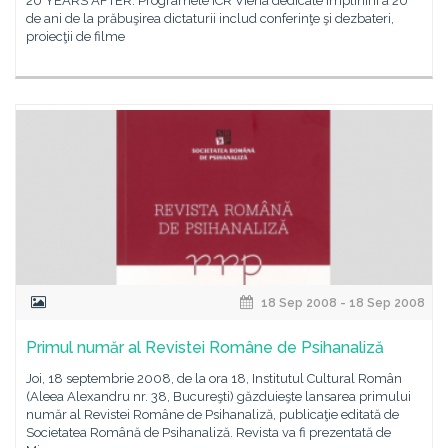
20 YEARS AFTER. Programele ICR Viena dedicate împlinirii a 20
de ani de la prăbuşirea dictaturii includ conferinţe şi dezbateri,
proiecţii de filme
18 Sep 2008 - 18 Sep 2008
Primul număr al Revistei Române de Psihanaliză
Joi, 18 septembrie 2008, de la ora 18, Institutul Cultural Român
(Aleea Alexandru nr. 38, Bucureşti) găzduieşte lansarea primului
număr al Revistei Române de Psihanaliză, publicaţie editată de
Societatea Română de Psihanaliză. Revista va fi prezentată de