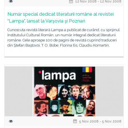
12 Nov 2008 - 12 Nov 2008
Număr special dedicat literaturii române al revistei
“Lampa”, lansat la Varşovia şi Poznań
Cunoscuta revistă literară Lampa a publicat de curând, cu sprijinul
Institutului Cultural Român, un număr integral dedicat literaturii
române. Cele aproape 100 de pagini de revistă cuprind traduceri
din Ştefan Baştovoi, T. O. Bobe, Florina Ilis, Claudiu Komartin,
5 Nov 2008 - 5 Nov 2008