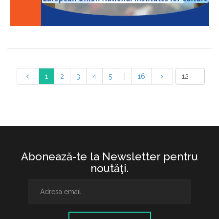
1
2
3
4
5
|
16
Abonează-te la Newsletter pentru
noutăţi.