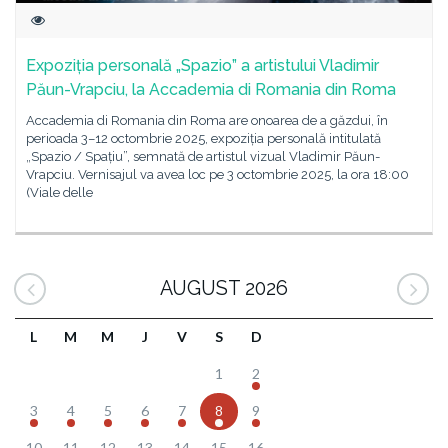
Expoziția personală „Spazio” a artistului Vladimir
Păun-Vrapciu, la Accademia di Romania din Roma
Accademia di Romania din Roma are onoarea de a găzdui, în
perioada 3–12 octombrie 2025, expoziția personală intitulată
„Spazio / Spațiu”, semnată de artistul vizual Vladimir Păun-
Vrapciu. Vernisajul va avea loc pe 3 octombrie 2025, la ora 18:00
(Viale delle
AUGUST 2026
L
M
M
J
V
S
D
1
2
3
4
5
6
7
8
9
10
11
12
13
14
15
16