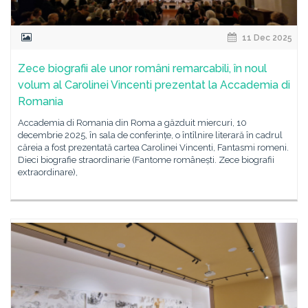
11 Dec 2025
Zece biografii ale unor români remarcabili, în noul
volum al Carolinei Vincenti prezentat la Accademia di
Romania
Accademia di Romania din Roma a găzduit miercuri, 10
decembrie 2025, în sala de conferințe, o întîlnire literară în cadrul
căreia a fost prezentată cartea Carolinei Vincenti, Fantasmi romeni.
Dieci biografie straordinarie (Fantome românești. Zece biografii
extraordinare),