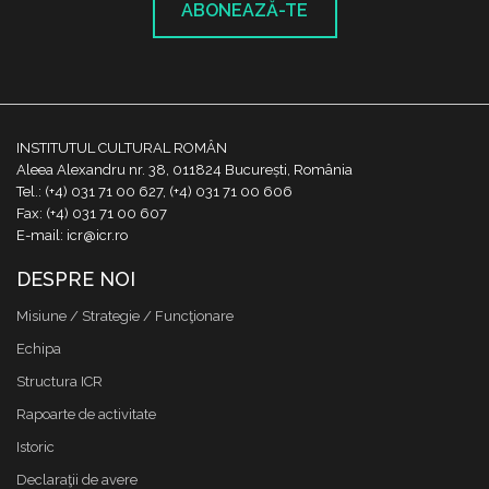
ABONEAZĂ-TE
INSTITUTUL CULTURAL ROMÂN
Aleea Alexandru nr. 38, 011824 București, România
Tel.: (+4) 031 71 00 627, (+4) 031 71 00 606
Fax: (+4) 031 71 00 607
E-mail: icr@icr.ro
DESPRE NOI
Misiune / Strategie / Funcţionare
Echipa
Structura ICR
Rapoarte de activitate
Istoric
Declaraţii de avere