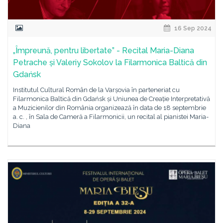
16 Sep 2024
„Împreună, pentru libertate” - Recital Maria-Diana
Petrache și Valeriy Sokolov la Filarmonica Baltică din
Gdańsk
Institutul Cultural Român de la Varșovia în parteneriat cu
Filarmonica Baltică din Gdańsk și Uniunea de Creație Interpretativă
a Muzicienilor din România organizează în data de 18 septembrie
a. c. , în Sala de Cameră a Filarmonicii, un recital al pianistei Maria-
Diana