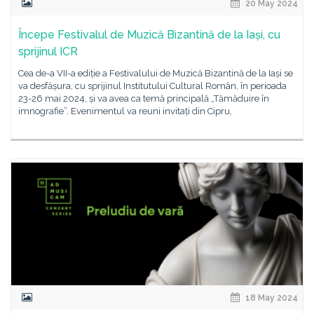
20 May 2024
Începe Festivalul de Muzică Bizantină de la Iași, cu
sprijinul ICR
Cea de-a VII-a ediție a Festivalului de Muzică Bizantină de la Iași se
va desfășura, cu sprijinul Institutului Cultural Român, în perioada
23-26 mai 2024, și va avea ca temă principală „Tămăduire în
imnografie”. Evenimentul va reuni invitați din Cipru,
18 May 2024