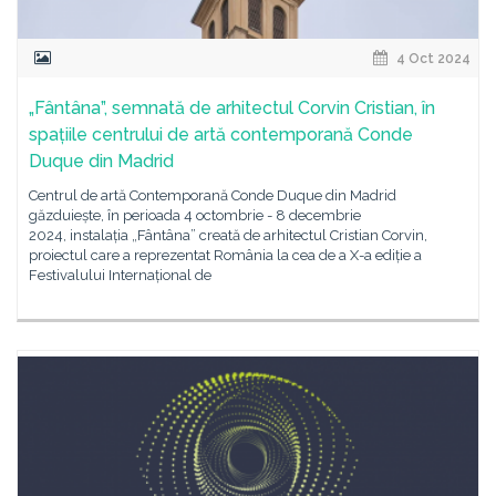
4 Oct 2024
„Fântâna”, semnată de arhitectul Corvin Cristian, în
spațiile centrului de artă contemporană Conde
Duque din Madrid
Centrul de artă Contemporană Conde Duque din Madrid
găzduiește, în perioada 4 octombrie - 8 decembrie
2024, instalația „Fântâna” creată de arhitectul Cristian Corvin,
proiectul care a reprezentat România la cea de a X-a ediție a
Festivalului Internațional de