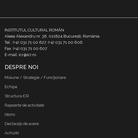
INSTITUTUL CULTURAL ROMÂN
Aleea Alexandru nr. 38, 011824 București, România
Tel.: (+4) 031 71 00 627, (+4) 031 71 00 606
Fax: (+4) 031 71 00 607
E-mail: icr@icr.ro
DESPRE NOI
Misiune / Strategie / Funcţionare
Echipa
Structura ICR
Rapoarte de activitate
Istoric
Declaraţii de avere
Achizitii