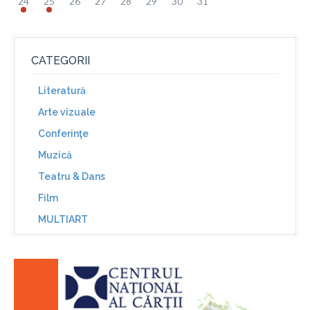
24
25
26
27
28
29
30
31
CATEGORII
Literatură
Arte vizuale
Conferinţe
Muzică
Teatru & Dans
Film
MULTIART