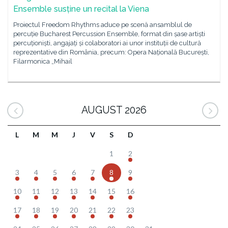
Ensemble susține un recital la Viena
Proiectul Freedom Rhythms aduce pe scenă ansamblul de
percuție Bucharest Percussion Ensemble, format din șase artiști
percuționiști, angajați și colaboratori ai unor instituții de cultură
reprezentative din România, precum: Opera Națională București,
Filarmonica „Mihail
AUGUST 2026
L
M
M
J
V
S
D
1
2
3
4
5
6
7
8
9
10
11
12
13
14
15
16
17
18
19
20
21
22
23