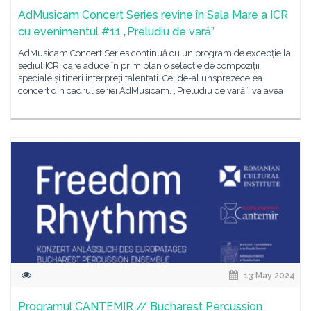
AdMusicam Concert Series revine în Sala Mare a ICR
cu evenimentul #11 „Preludiu de vară”
AdMusicam Concert Series continuă cu un program de excepție la
sediul ICR, care aduce în prim plan o selecție de compoziții
speciale și tineri interpreți talentați. Cel de-al unsprezecelea
concert din cadrul seriei AdMusicam, „Preludiu de vară”, va avea
13 May 2024
Programul CANTEMIR // Bucharest Percussion