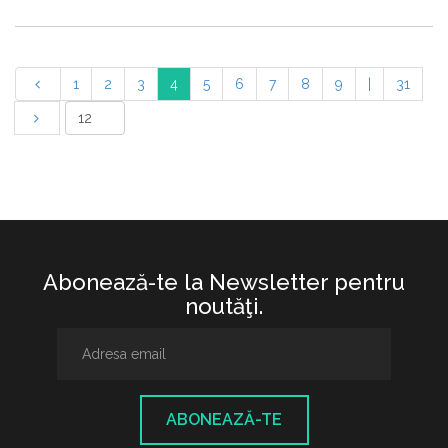
1
2
3
4
5
6
7
8
9
|
31
Abonează-te la Newsletter pentru
noutăţi.
ABONEAZĂ-TE