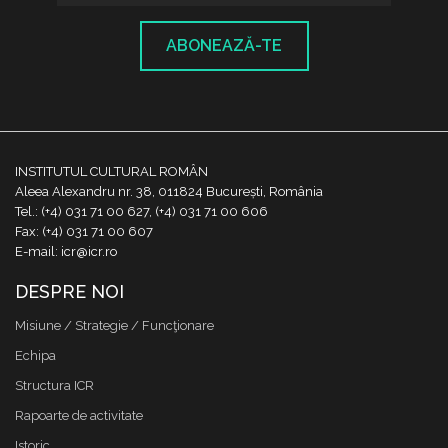
ABONEAZĂ-TE
INSTITUTUL CULTURAL ROMÂN
Aleea Alexandru nr. 38, 011824 București, România
Tel.: (+4) 031 71 00 627, (+4) 031 71 00 606
Fax: (+4) 031 71 00 607
E-mail: icr@icr.ro
DESPRE NOI
Misiune / Strategie / Funcţionare
Echipa
Structura ICR
Rapoarte de activitate
Istoric