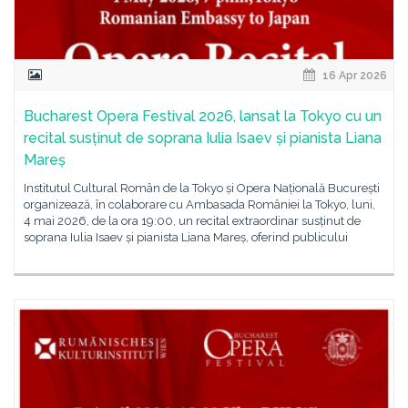
16 Apr 2026
Bucharest Opera Festival 2026, lansat la Tokyo cu un
recital susținut de soprana Iulia Isaev și pianista Liana
Mareș
Institutul Cultural Român de la Tokyo și Opera Națională București
organizează, în colaborare cu Ambasada României la Tokyo, luni,
4 mai 2026, de la ora 19:00, un recital extraordinar susținut de
soprana Iulia Isaev și pianista Liana Mareș, oferind publicului