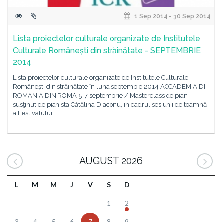
1 Sep 2014 - 30 Sep 2014
Lista proiectelor culturale organizate de Institutele
Culturale Românești din străinătate - SEPTEMBRIE
2014
Lista proiectelor culturale organizate de Institutele Culturale
Românești din străinătate în luna septembie 2014 ACCADEMIA DI
ROMANIA DIN ROMA 5-7 septembrie / Masterclass de pian
susţinut de pianista Cătălina Diaconu, în cadrul sesiunii de toamnă
a Festivalului
AUGUST 2026
L
M
M
J
V
S
D
1
2
3
4
5
6
7
8
9