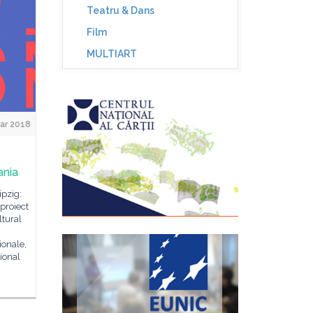
Teatru & Dans
Film
MULTIART
ar 2018
ania
ipzig:
proiect
ltural
ționale,
ional