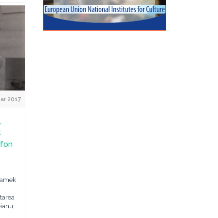
ar 2017
,
l
ofon
Zamek
tarea
eianu,