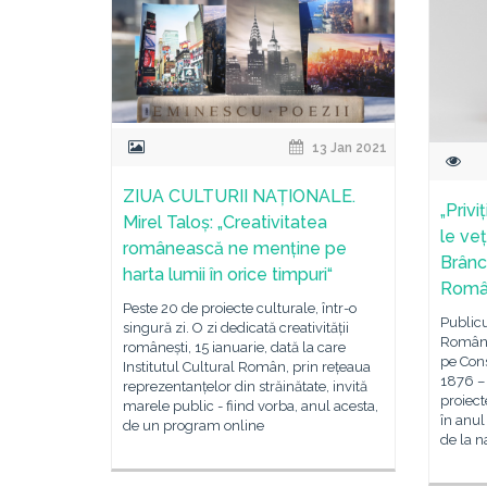
13 Jan 2021
ZIUA CULTURII NAȚIONALE.
„Privi
Mirel Taloș: „Creativitatea
le ve
românească ne menține pe
Brâncu
harta lumii în orice timpuri“
Rom
Peste 20 de proiecte culturale, într-o
Publicu
singură zi. O zi dedicată creativității
România
românești, 15 ianuarie, dată la care
pe Cons
Institutul Cultural Român, prin rețeaua
1876 – 
reprezentanțelor din străinătate, invită
proiect
marele public - fiind vorba, anul acesta,
în anul
de un program online
de la n