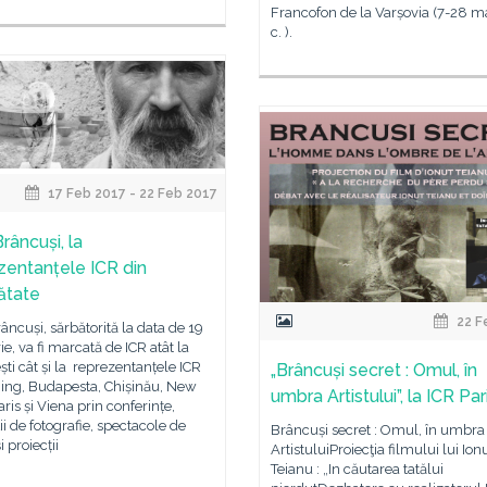
Francofon de la Varșovia (7-28 ma
c. ).
17 Feb 2017 - 22 Feb 2017
râncuși, la
zentanțele ICR din
nătate
22 F
âncuși, sărbătorită la data de 19
ie, va fi marcată de ICR atât la
ti cât și la reprezentanțele ICR
„Brâncuși secret : Omul, în
jing, Budapesta, Chișinău, New
umbra Artistului”, la ICR Par
aris și Viena prin conferințe,
ii de fotografie, spectacole de
Brâncuși secret : Omul, în umbra
i proiecții
ArtistuluiProiecţia filmului lui Ion
Teianu : „In căutarea tatălui