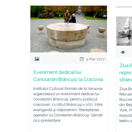
9 Mar 2017
Ziua B
Eveniment dedicat lui
repre
Constantin Brâncuși, la Cracovia
străi
Institutul Cultural Român de la Varșovia
Ziua Br
organizează un eveniment dedicat lui
februar
Constantin Brâncuși, pentru publicul
Bucureș
cracovian, cu titlul Brâncuşi x 100. Între
din Bei
avangardă şi naţionalism. Receptarea
York, P
operelor lui Constantin Brâncuşi. Gândit
expoziț
ca o prezentare
teatru ș