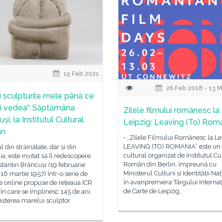
15 Feb 2021
26 Feb 2018 - 13 M
ți sculpturile mele până ce
ți vedea“. Săptămâna
Zilele filmului românesc la
și, la Institutul Cultural
Leipzig: Leaving (To) Rom
ân
• „Zilele Filmului Românesc la Le
LEAVING (TO) ROMANIA” este un 
l din străinătate, dar și din
cultural organizat de Institutul Cu
, este invitat să îl redescopere
Român din Berlin, împreună cu
tantin Brâncuși (19 februarie
Ministerul Culturii și Identității Na
16 martie 1957) într-o serie de
în avanpremiera Târgului Internaț
e online propuse de rețeaua ICR
de Carte de Leipzig,
 în care se împlinesc 145 de ani
așterea marelui sculptor.