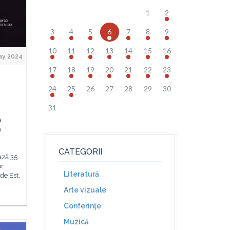
1
2
3
4
5
6
7
8
9
10
11
12
13
14
15
16
ay 2024
17
18
19
20
21
22
23
24
25
26
27
28
29
30
31
a
a
CATEGORII
ază 35
or
Literatură
de Est,
Arte vizuale
Conferinţe
Muzică