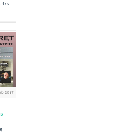
rtie a.
eb 2017
is
uţ