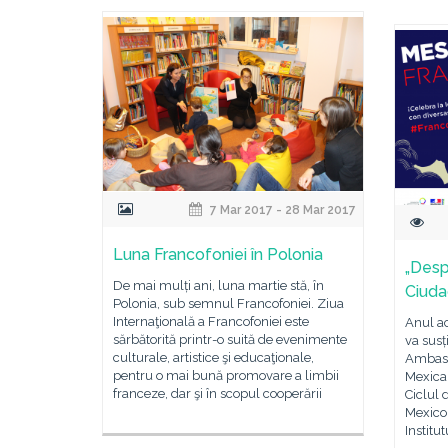
7 Mar 2017 - 28 Mar 2017
Luna Francofoniei în Polonia
„Desp
De mai mulți ani, luna martie stă, în
Ciuda
Polonia, sub semnul Francofoniei. Ziua
Internaţională a Francofoniei este
Anul ac
sărbătorită printr-o suită de evenimente
va susț
culturale, artistice şi educaţionale,
Ambasa
pentru o mai bună promovare a limbii
Mexica
franceze, dar şi în scopul cooperării
Ciclul 
Mexico,
Institu