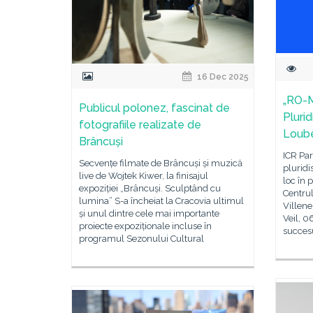
16 Dec 2025
„RO-M
Publicul polonez, fascinat de
Plurid
fotografiile realizate de
Loube
Brâncuși
ICR Par
Secvențe filmate de Brâncuși și muzică
pluridi
live de Wojtek Kiwer, la finisajul
loc în 
expoziției „Brâncuși. Sculptând cu
Centrul
lumina” S-a încheiat la Cracovia ultimul
Villen
și unul dintre cele mai importante
Veil, 
proiecte expoziționale incluse în
succesu
programul Sezonului Cultural