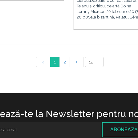
pierdutDezbatere cu realizatorul 
Teianu și criticul de artă Doina
Lemny Miercuri 22 februarie 2017,
20:00Sala bizantină, Palatul Béh
1
2
ază-te la Newsletter pentru no
ABONEAZĂ