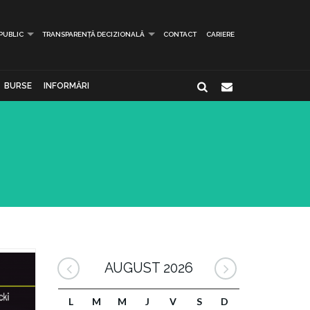
 PUBLIC
TRANSPARENȚĂ DECIZIONALĂ
CONTACT
CARIERE
BURSE
INFORMĂRI
AUGUST 2026
L
M
M
J
V
S
D