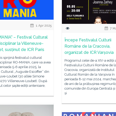
1 Apr 2025
7 M
ANIA” – Festival Cultural
Începe Festivalul Culturii
isciplinar la Villeneuve-
Române de la Cracovia,
t, susținut de ICR Paris
organizat de ICR Varșovia
is sprijină festivalul cultural
Programul celei de-a XIV-a ediții 
sciplinar RO-MANIA, care va avea
Festivalului Culturii Române de l
perioada 5-6 aprilie 2025, la
Cracovia, organizată de Institutul
 Cultural „Auguste Escoffier” din
Cultural Român de la Varșovia în
euve-Loubet (30 allée Simone
perioada 8-12 mai 2024, marche
06270 Villeneuve-Loubet). După
de ani de la prăbușirea regimuril
l celor șapte ediții anterioare,
comuniste din Europa Centrală și 
și