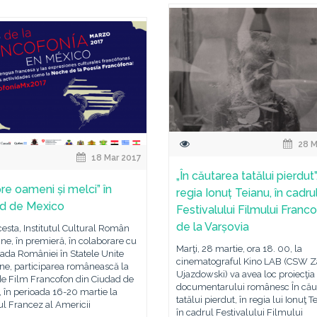
28 M
18 Mar 2017
„În căutarea tatălui pierdut”
re oameni și melci” în
regia Ionuț Teianu, în cadru
d de Mexico
Festivalului Filmului Franc
de la Varșovia
esta, Institutul Cultural Român
ine, în premieră, în colaborare cu
Marţi, 28 martie, ora 18. 00, la
da României în Statele Unite
cinematograful Kino LAB (CSW 
ne, participarea românească la
Ujazdowski) va avea loc proiecţia
de Film Francofon din Ciudad de
documentarului românesc În cău
 în perioada 16-20 martie la
tatălui pierdut, în regia lui Ionuţ T
tul Francez al Americii
în cadrul Festivalului Filmului