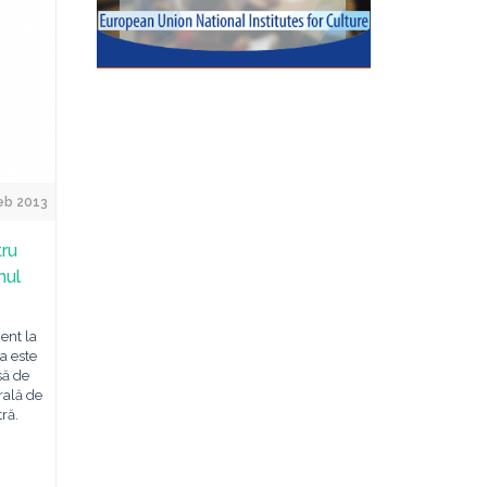
eb 2013
tru
nul
ent la
a este
să de
rală de
ră.