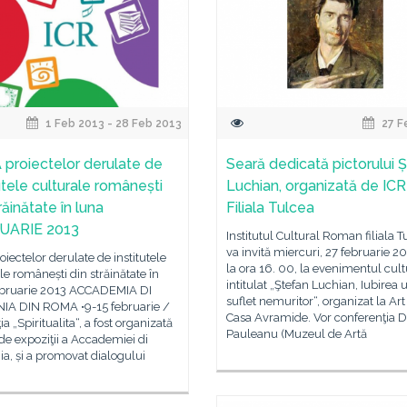
1 Feb 2013 - 28 Feb 2013
27 F
 proiectelor derulate de
Seară dedicată pictorului 
utele culturale românești
Luchian, organizată de ICR
răinătate în luna
Filiala Tulcea
UARIE 2013
Institutul Cultural Roman filiala T
va invită miercuri, 27 februarie 20
roiectelor derulate de institutele
la ora 16. 00, la evenimentul cult
le românești din străinătate în
intitulat „Ştefan Luchian, Iubirea 
ebruarie 2013 ACCADEMIA DI
suflet nemuritor“, organizat la Art
A DIN ROMA •9-15 februarie /
Casa Avramide. Vor conferenţia 
ia „Spiritualita“, a fost organizată
Pauleanu (Muzeul de Artă
 de expoziţii a Accademiei di
a, și a promovat dialogului