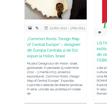
15 Nov 2012 - 3 Mar 2013
„Common Roots. Design Map
LISTA
of Central Europe“ – designeri
instit
din Europa Centrală și de Est
din st
expun la Holon, Israel
FEBR
Muzeul Designului din Holon, Israel,
găzduiește, în perioada 15 noiembrie
Lista p
2012 – 3 martie 2013, proiectul
cultura
expozițional „Common Roots. Design
luna f
Map of Central Europe”. Expoziția
ROMANI
cuprinde o selecție de obiecte (produse
Expoziţ
în serie, unicate sau prototipuri) create
în sala
de
Romani