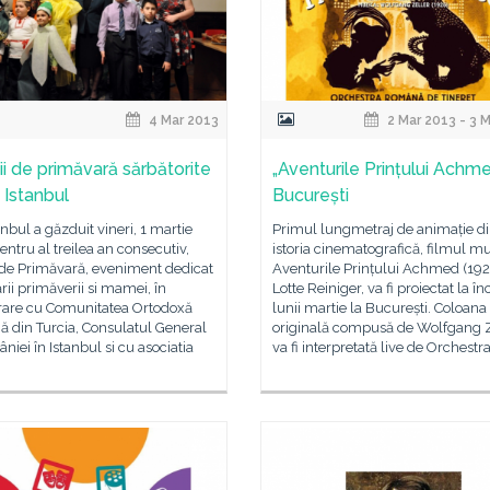
4 Mar 2013
2 Mar 2013 - 3 
ii de primăvară sărbătorite
„Aventurile Prințului Achmed
 Istanbul
București
anbul a găzduit vineri, 1 martie
Primul lungmetraj de animație d
entru al treilea an consecutiv,
istoria cinematografică, filmul m
 de Primăvară, eveniment dedicat
Aventurile Prințului Achmed (192
rii primăverii si mamei, în
Lotte Reiniger, va fi proiectat la î
rare cu Comunitatea Ortodoxă
lunii martie la București. Coloana
 din Turcia, Consulatul General
originală compusă de Wolfgang Z
niei în Istanbul si cu asociatia
va fi interpretată live de Orchestr