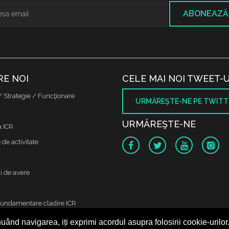
ABONEAZĂ
RE NOI
CELE MAI NOI TWEET-U
/ Strategie / Funcţionare
URMĂREŞTE-NE PE TWITT
URMĂREŞTE-NE
a ICR
de activitate
i de avere
fundamentare cladire ICR
uând navigarea, iți exprimi acordul asupra folosirii cookie-urilor