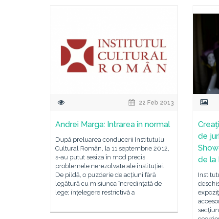
22 Feb 2013
Andrei Marga: Intrarea în normal
Creaţ
de jur
După preluarea conducerii Institutului
Show
Cultural Român, la 11 septembrie 2012,
s-au putut sesiza în mod precis
de la
problemele nerezolvate ale instituției.
De pildă, o puzderie de acțiuni fără
Institu
legătură cu misiunea încredințată de
deschis
lege; înțelegere restrictivă a
expoziţ
accesor
secţiun
coordon