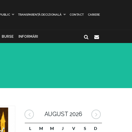
 PUBLIC
TRANSPARENȚĂ DECIZIONALĂ
CONTACT
CARIERE
BURSE
INFORMĂRI
AUGUST 2026
L
M
M
J
V
S
D