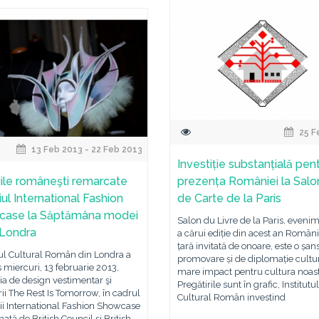
25 F
13 Feb 2013 - 22 Feb 2013
Investiție substanțială pen
iile româneşti remarcate
prezența României la Salo
iul International Fashion
de Carte de la Paris
case la Săptămâna modei
Salon du Livre de la Paris, evenim
 Londra
a cărui ediție din acest an Români
țară invitată de onoare, este o șan
tul Cultural Român din Londra a
promovare și de diplomație cultu
 miercuri, 13 februarie 2013,
mare impact pentru cultura noast
ia de design vestimentar şi
Pregătirile sunt în grafic, Institutul
ii The Rest Is Tomorrow, în cadrul
Cultural Român investind
ii International Fashion Showcase
ată de British Council şi British