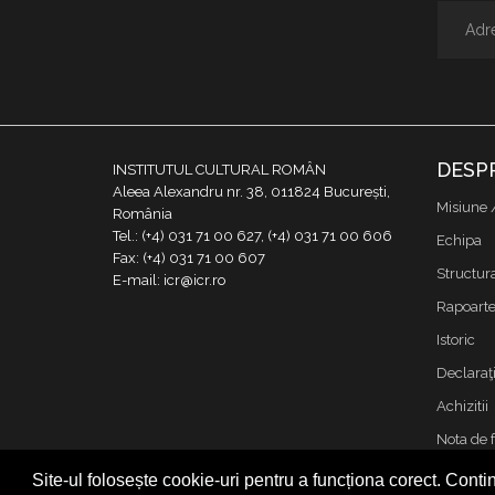
DESP
INSTITUTUL CULTURAL ROMÂN
Aleea Alexandru nr. 38, 011824 București,
Misiune 
România
Tel.: (+4) 031 71 00 627, (+4) 031 71 00 606
Echipa
Fax: (+4) 031 71 00 607
Structur
E-mail: icr@icr.ro
Rapoarte 
Istoric
Declaraţi
Achizitii
Nota de 
Contact
Site-ul folosește cookie-uri pentru a funcționa corect. Contin