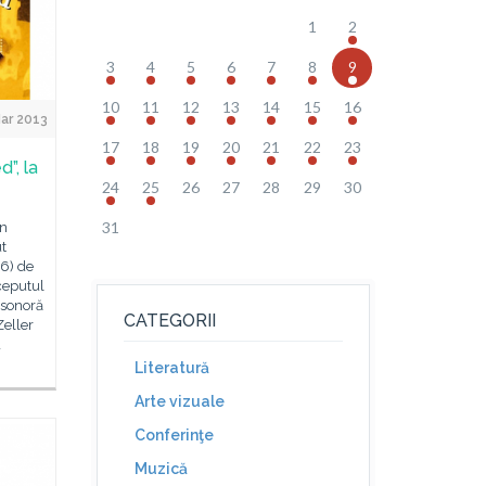
1
2
3
4
5
6
7
8
9
10
11
12
13
14
15
16
Mar 2013
17
18
19
20
21
22
23
”, la
24
25
26
27
28
29
30
31
in
ut
6) de
nceputul
 sonoră
CATEGORII
eller
a
Literatură
Arte vizuale
Conferinţe
Muzică