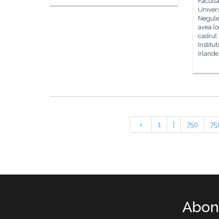
Faculta
Univers
Negules
avea lo
cadrul 
Instit
Irlande
1
|
750
75
Abone