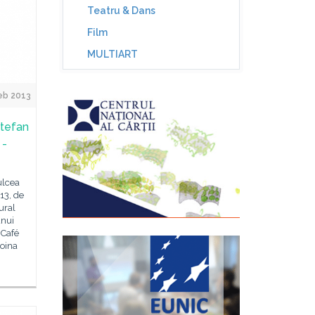
Teatru & Dans
Film
MULTIART
eb 2013
Ștefan
 -
ulcea
13, de
ural
unui
 Café
Doina