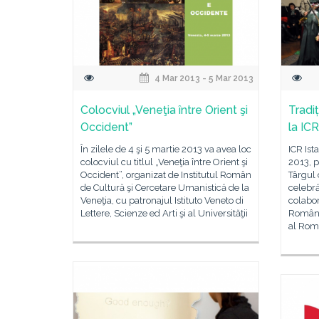
4 Mar 2013 - 5 Mar 2013
Colocviul „Veneţia între Orient şi
Tradiț
Occident”
la ICR
În zilele de 4 şi 5 martie 2013 va avea loc
ICR Ist
colocviul cu titlul „Veneţia între Orient şi
2013, p
Occident”, organizat de Institutul Român
Târgul
de Cultură şi Cercetare Umanistică de la
celebră
Veneţia, cu patronajul Istituto Veneto di
colabo
Lettere, Scienze ed Arti şi al Universităţii
Română
al Româ