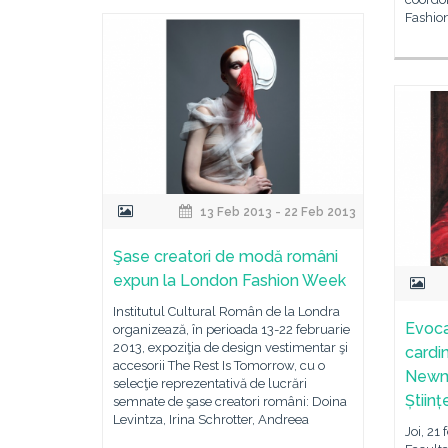
Fashio
13 Feb 2013 - 22 Feb 2013
Şase creatori de modă români
expun la London Fashion Week
Institutul Cultural Român de la Londra
Evoca
organizează, în perioada 13-22 februarie
2013, expoziţia de design vestimentar şi
cardi
accesorii The Rest Is Tomorrow, cu o
Newma
selecţie reprezentativă de lucrări
Științ
semnate de şase creatori români: Doina
Levintza, Irina Schrotter, Andreea
Joi, 21