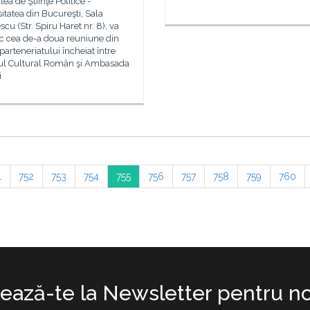
tea de Ştiinţe Politice -
itatea din Bucureşti, Sala
cu (Str. Spiru Haret nr. 8), va
c cea de-a doua reuniune din
parteneriatului încheiat între
utul Cultural Român şi Ambasada
i
1
752
753
754
755
756
757
758
759
760
ază-te la Newsletter pentru no