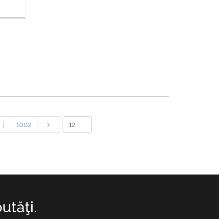
|
1002
utăţi.