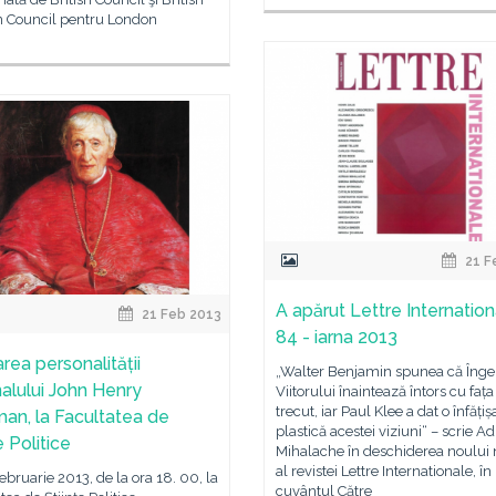
n Council pentru London
21 F
A apărut Lettre Internationa
21 Feb 2013
84 - iarna 2013
rea personalității
„Walter Benjamin spunea că Înge
nalului John Henry
Viitorului înaintează întors cu fața
trecut, iar Paul Klee a dat o înfățiș
n, la Facultatea de
plastică acestei viziuni“ – scrie Ad
e Politice
Mihalache în deschiderea noului
al revistei Lettre Internationale, în
 februarie 2013, de la ora 18. 00, la
cuvântul Către