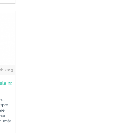
eb 2013
le nr.
rul
 spre
are
rian
 număr