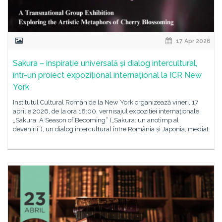
17 Apr 2026
Sakura – inspirație universală și dialog intercultural,
într-un proiect expozițional internațional la ICR New
York
Institutul Cultural Român de la New York organizează vineri, 17
aprilie 2026, de la ora 18:00, vernisajul expoziției internaționale
„Sakura: A Season of Becoming” („Sakura: un anotimp al
devenirii”), un dialog intercultural între România și Japonia, mediat