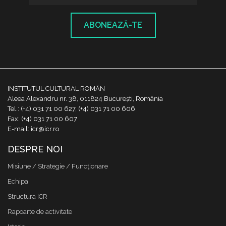
ABONEAZĂ-TE
INSTITUTUL CULTURAL ROMÂN
Aleea Alexandru nr. 38, 011824 București, România
Tel.: (+4) 031 71 00 627, (+4) 031 71 00 606
Fax: (+4) 031 71 00 607
E-mail: icr@icr.ro
DESPRE NOI
Misiune / Strategie / Funcţionare
Echipa
Structura ICR
Rapoarte de activitate