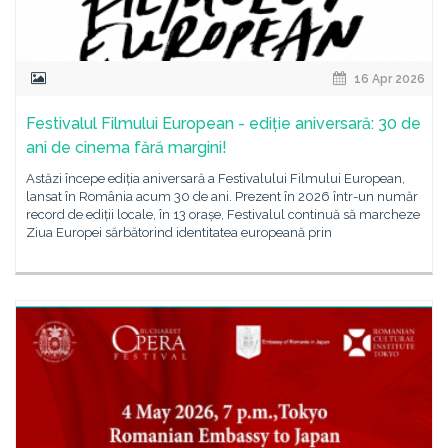
16 Apr 2026
Festivalul Filmului European - ediție aniversară: 30 de
ani de cinema fără margini!
Astăzi începe ediția aniversară a Festivalului Filmului European,
lansat în România acum 30 de ani. Prezent în 2026 într-un număr
record de ediții locale, în 13 orașe, Festivalul continuă să marcheze
Ziua Europei sărbătorind identitatea europeană prin