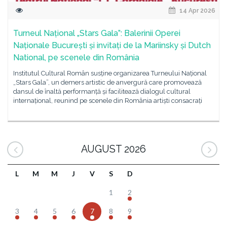
14 Apr 2026
Turneul Național „Stars Gala”: Balerinii Operei
Naționale București și invitați de la Mariinsky și Dutch
National, pe scenele din România
Institutul Cultural Român susține organizarea Turneului Național
„Stars Gala”, un demers artistic de anvergură care promovează
dansul de înaltă performanță și facilitează dialogul cultural
internațional, reunind pe scenele din România artiști consacrați
AUGUST 2026
L
M
M
J
V
S
D
1
2
3
4
5
6
7
8
9