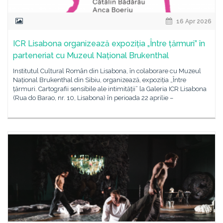
16 Apr 2026
ICR Lisabona organizează expoziția „Între țărmuri” în
parteneriat cu Muzeul Național Brukenthal
Institutul Cultural Român din Lisabona, în colaborare cu Muzeul
Național Brukenthal din Sibiu, organizează, expoziția „Între
țărmuri. Cartografii sensibile ale intimității” la Galeria ICR Lisabona
(Rua do Barao, nr. 10, Lisabona) în perioada 22 aprilie –