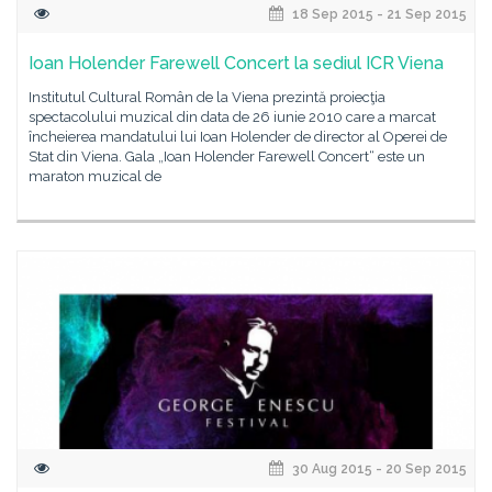
18 Sep 2015 - 21 Sep 2015
Ioan Holender Farewell Concert la sediul ICR Viena
Institutul Cultural Român de la Viena prezintă proiecţia
spectacolului muzical din data de 26 iunie 2010 care a marcat
încheierea mandatului lui Ioan Holender de director al Operei de
Stat din Viena. Gala „Ioan Holender Farewell Concert“ este un
maraton muzical de
30 Aug 2015 - 20 Sep 2015