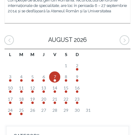
competiție de acest gen din România, recunoscută de forurile
internaționale de specialitate, are loc în perioada 6 – 27 septembrie
2014 și se desfășoară la Ateneul Român și la Universitatea
AUGUST 2026
L
M
M
J
V
S
D
1
2
3
4
5
6
7
8
9
10
11
12
13
14
15
16
17
18
19
20
21
22
23
24
25
26
27
28
29
30
31