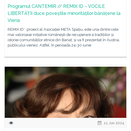
Programul CANTEMIR // REMIX ID – VOCILE
LIBERTĂȚII duce poveștile minorităților bănățene la
Viena
REMIX ID*, proiect al Asociației META Spațiu, este una dintre cele
mai valoroase inițiative românești de recuperare a tradițiilor și
istoriei comunităților etnice din Banat, și va fi prezentat în Austria,
publicului vienez. Astfel, în perioada 24-30 iunie
11 Jun 2024