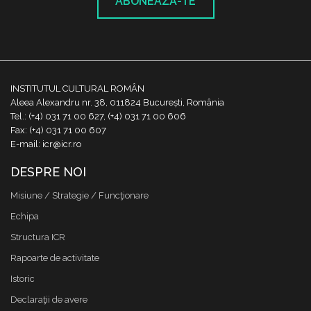
ABONEAZĂ-TE
INSTITUTUL CULTURAL ROMÂN
Aleea Alexandru nr. 38, 011824 București, România
Tel.: (+4) 031 71 00 627, (+4) 031 71 00 606
Fax: (+4) 031 71 00 607
E-mail: icr@icr.ro
DESPRE NOI
Misiune / Strategie / Funcţionare
Echipa
Structura ICR
Rapoarte de activitate
Istoric
Declaraţii de avere