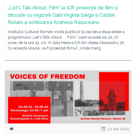
„Let's Talk About...Film” la ICR: proiecție de film și
discuție cu regizorii Gabi Virginia Șarga și Cătălin
Rotaru și scriitoarea Andreea Răsuceanu
Institutul Cultural Român invită publicul la cea de-a doua ediție a
programului „Let's Talk About. . . Film”, care va avea loc joi, 27
iunie, de la ora 19. 00, în Sala Mare a ICR din Aleea Alexandru 38.
Cu această ocazie, va fi proiectat filmul „Unde merg
12 Jun 2024