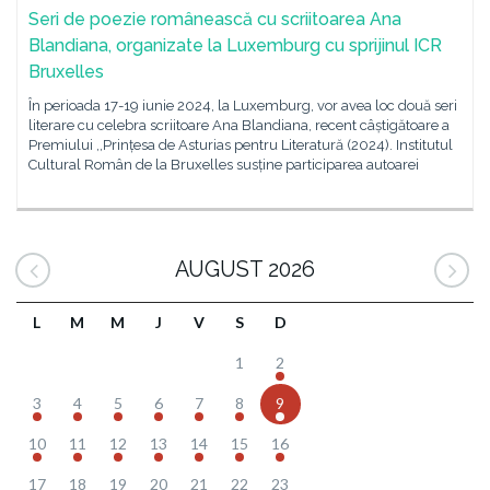
Seri de poezie românească cu scriitoarea Ana
Blandiana, organizate la Luxemburg cu sprijinul ICR
Bruxelles
În perioada 17-19 iunie 2024, la Luxemburg, vor avea loc două seri
literare cu celebra scriitoare Ana Blandiana, recent câștigătoare a
Premiului ,,Prințesa de Asturias pentru Literatură (2024). Institutul
Cultural Român de la Bruxelles susține participarea autoarei
AUGUST 2026
L
M
M
J
V
S
D
1
2
3
4
5
6
7
8
9
10
11
12
13
14
15
16
17
18
19
20
21
22
23