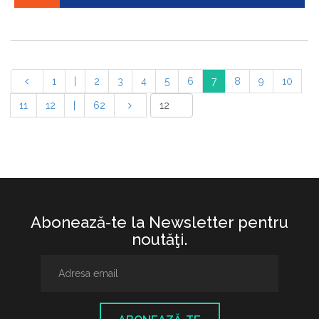
1
|
2
3
4
5
6
7
8
9
10
11
12
|
62
Abonează-te la Newsletter pentru
noutăţi.