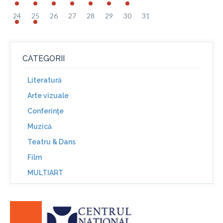
24
25
26
27
28
29
30
31
CATEGORII
Literatură
Arte vizuale
Conferinţe
Muzică
Teatru & Dans
Film
MULTIART