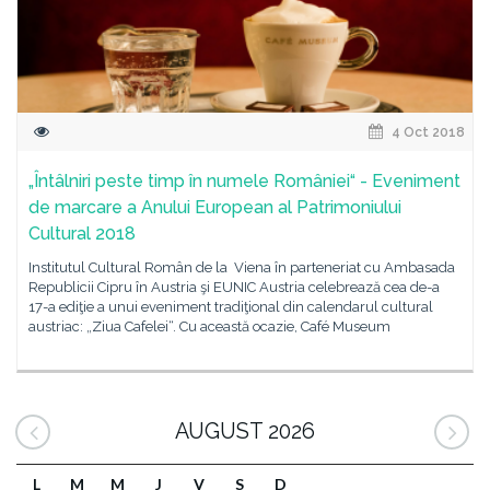
4 Oct 2018
„Întâlniri peste timp în numele României“ - Eveniment
de marcare a Anului European al Patrimoniului
Cultural 2018
Institutul Cultural Român de la Viena în parteneriat cu Ambasada
Republicii Cipru în Austria şi EUNIC Austria celebrează cea de-a
17-a ediţie a unui eveniment tradiţional din calendarul cultural
austriac: „Ziua Cafelei“. Cu această ocazie, Café Museum
AUGUST 2026
L
M
M
J
V
S
D