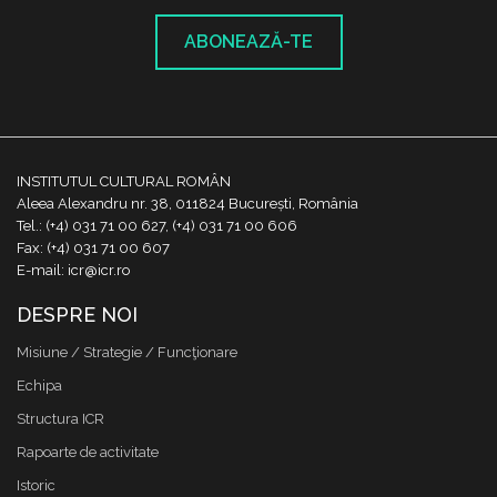
ABONEAZĂ-TE
INSTITUTUL CULTURAL ROMÂN
Aleea Alexandru nr. 38, 011824 București, România
Tel.: (+4) 031 71 00 627, (+4) 031 71 00 606
Fax: (+4) 031 71 00 607
E-mail: icr@icr.ro
DESPRE NOI
Misiune / Strategie / Funcţionare
Echipa
Structura ICR
Rapoarte de activitate
Istoric