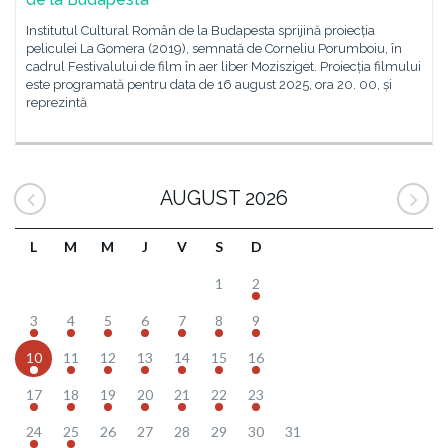
Institutul Cultural Român de la Budapesta sprijină proiecția
peliculei La Gomera (2019), semnată de Corneliu Porumboiu, în
cadrul Festivalului de film în aer liber Mozisziget. Proiecția filmului
este programată pentru data de 16 august 2025, ora 20. 00, și
reprezintă
AUGUST 2026
L
M
M
J
V
S
D
1
2
3
4
5
6
7
8
9
10
11
12
13
14
15
16
17
18
19
20
21
22
23
24
25
26
27
28
29
30
31