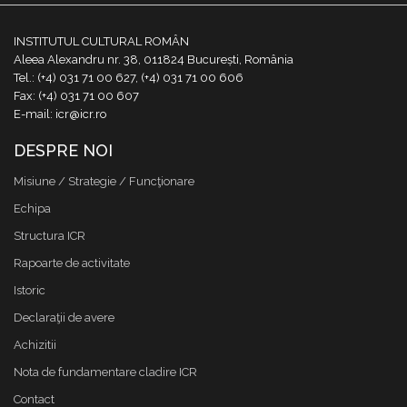
INSTITUTUL CULTURAL ROMÂN
Aleea Alexandru nr. 38, 011824 București, România
Tel.: (+4) 031 71 00 627, (+4) 031 71 00 606
Fax: (+4) 031 71 00 607
E-mail: icr@icr.ro
DESPRE NOI
Misiune / Strategie / Funcţionare
Echipa
Structura ICR
Rapoarte de activitate
Istoric
Declaraţii de avere
Achizitii
Nota de fundamentare cladire ICR
Contact