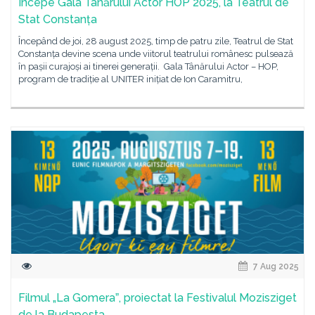
Începe Gala Tânărului Actor HOP 2025, la Teatrul de
Stat Constanța
Începând de joi, 28 august 2025, timp de patru zile, Teatrul de Stat
Constanța devine scena unde viitorul teatrului românesc pulsează
în pașii curajoși ai tinerei generații. Gala Tânărului Actor – HOP,
program de tradiție al UNITER inițiat de Ion Caramitru,
7 Aug 2025
Filmul „La Gomeraˮ, proiectat la Festivalul Mozisziget
de la Budapesta