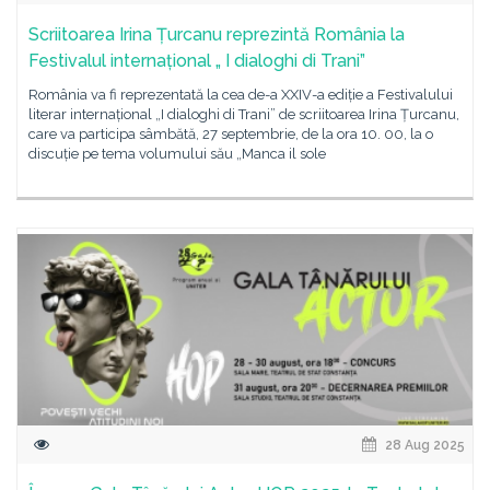
Scriitoarea Irina Țurcanu reprezintă România la
Festivalul internațional „ I dialoghi di Trani”
România va fi reprezentată la cea de-a XXIV-a ediție a Festivalului
literar internațional „I dialoghi di Trani” de scriitoarea Irina Țurcanu,
care va participa sâmbătă, 27 septembrie, de la ora 10. 00, la o
discuție pe tema volumului său „Manca il sole
28 Aug 2025