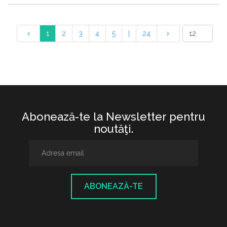
1
2
3
4
5
|
24
Abonează-te la Newsletter pentru
noutăţi.
ABONEAZĂ-TE