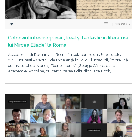
4 Jun 2026
Colocviul interdisciplinar „Real și fantastic în literatura
lui Mircea Eliade” la Roma
Accademia di Romania in Roma, în colaborare cu Universitatea
din București – Centrul de Excelență în Studiul Imaginii, împreună
cu Institutul de Istorie și Teorie Literară „George Călinescu” al
Academiei Române, cu participarea Editurilor Jaca Book,