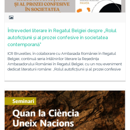
Întrevederi literare în Regatul Belgiei despre „Rolul
autoficțiunii și al prozei confesive în societatea
contemporană”
ICR Bruxelles, în colaborare cu Ambasada României în Regatul
Belgiei, continuă seria întâlnirilor literare la Reședința
Ambasadorului României în Regatul Belgiei, cu un nou eveniment
dedicat literaturii române: „Rolul autoficțiunii și al prozei confesive