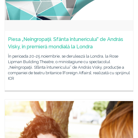
Piesa „Neîngropaţii. Sfânta întunericului” de András
Visky, în premieră mondială la Londra
În perioada 20-25 noiembrie, se derulează la Londra, la Rose
Lipman Building Theatre, o ministagiune cu spectacolul
„Neîngropaţii. Sfânta întunericului” de András Visky, producție a
companiei de teatru britanice [Foreign Affairs], realizată cu sprijinul
ICR