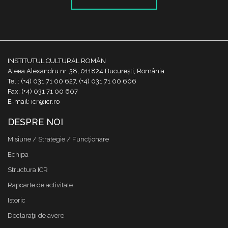
INSTITUTUL CULTURAL ROMÂN
Aleea Alexandru nr. 38, 011824 București, România
Tel.: (+4) 031 71 00 627, (+4) 031 71 00 606
Fax: (+4) 031 71 00 607
E-mail: icr@icr.ro
DESPRE NOI
Misiune / Strategie / Funcţionare
Echipa
Structura ICR
Rapoarte de activitate
Istoric
Declaraţii de avere