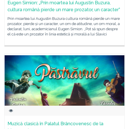
Eugen Simion: „Prin moartea lui Augustin Buzura,
cultura română pierde un mare prozator, un caracter”
Prin moartea lui Augustin Buzura cultura română pierde un mare
prozator, pierde și un caracter, un om de atitudine, un om moral, a
declarat, luni, academicianul Eugen Simion. „Pot să spun despre
el că este un prozator în linia estetică și morală a lui Slavici
Muzică clasică în Palatul Brâncovenesc de la