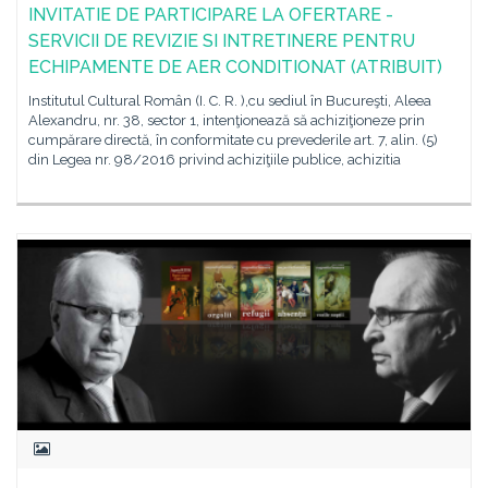
INVITATIE DE PARTICIPARE LA OFERTARE -
SERVICII DE REVIZIE SI INTRETINERE PENTRU
ECHIPAMENTE DE AER CONDITIONAT (ATRIBUIT)
Institutul Cultural Român (I. C. R. ),cu sediul în Bucureşti, Aleea
Alexandru, nr. 38, sector 1, intenţionează să achiziţioneze prin
cumpărare directă, în conformitate cu prevederile art. 7, alin. (5)
din Legea nr. 98/2016 privind achiziţiile publice, achizitia