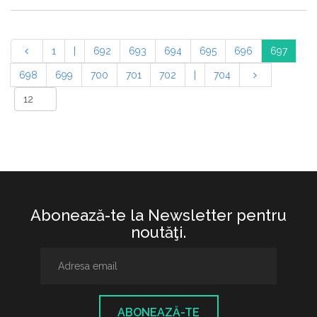
1
|
692
693
694
695
696
697
698
699
700
701
702
|
704
Abonează-te la Newsletter pentru
noutăţi.
ABONEAZĂ-TE