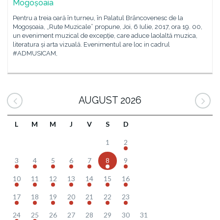
Mogoșoaia
Pentru a treia oară în turneu, în Palatul Brâncovenesc de la
Mogoșoaia, „Rute Muzicale” propune, Joi, 6 Iulie, 2017, ora 19. 00,
un eveniment muzical de excepție, care aduce laolaltă muzica,
literatura și arta vizuală. Evenimentul are loc in cadrul
#ADMUSICAM,
AUGUST 2026
L
M
M
J
V
S
D
1
2
3
4
5
6
7
8
9
10
11
12
13
14
15
16
17
18
19
20
21
22
23
24
25
26
27
28
29
30
31