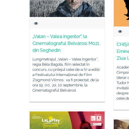
„Valan – Valea îngerilor”, la
Cinematograful Belvárosi Mozi,
CHIȘI
din Seghedin
Emine
Ziua 
Lungmetrajul „Valan – Valea îngerilor”,
regia Béla Bagota, film selectat în
Academ
concurs, cu prilejul celei de-a IV-a ediții
Cimpoi, 
a Festivalului Internațional de Film
literar
Zsigmond Vilmos, va fi proiectat, de la
Tudor 
ora 19. 00, joi, 10 septembrie, la
invitaț
Cinematograful Belvárosi
despre
celei d