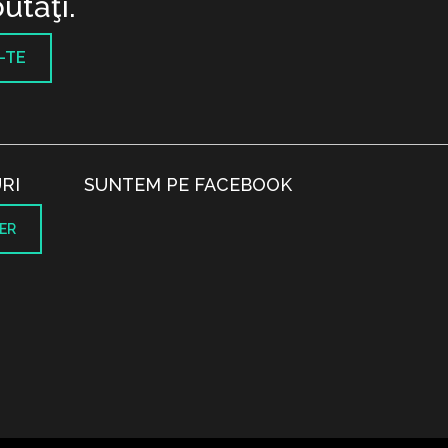
utăţi.
-TE
RI
SUNTEM PE FACEBOOK
ER