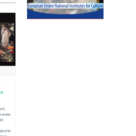
,
la
erk,
a avea
le
ropune