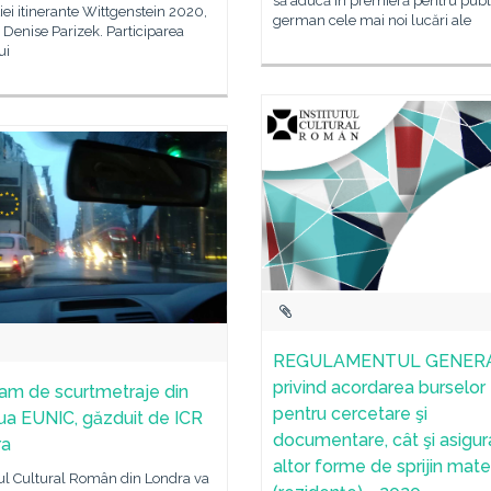
să aducă în premieră pentru publ
iei itinerante Wittgenstein 2020,
german cele mai noi lucări ale
 Denise Parizek. Participarea
ui
REGULAMENTUL GENER
privind acordarea burselor
am de scurtmetraje din
pentru cercetare şi
ua EUNIC, găzduit de ICR
documentare, cât şi asigur
ra
altor forme de sprijin mater
tul Cultural Român din Londra va