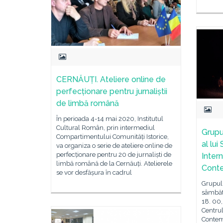
CERNĂUȚI. Ateliere online de
perfecționare pentru jurnaliștii
de limbă română
În perioada 4-14 mai 2020, Institutul
Cultural Român, prin intermediul
Grupu
Compartimentului Comunități Istorice,
al lui
va organiza o serie de ateliere online de
perfecționare pentru 20 de jurnaliști de
Inter
limbă română de la Cernăuți. Atelierele
Cont
se vor desfășura în cadrul
Grupul
sâmbătă
18. 00,
Centrul
Contem