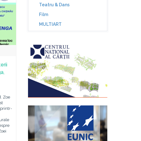
Teatru & Dans
Film
MULTIART
erii
a,
d. Zoe
st
printr-
turale
espre
Zoei