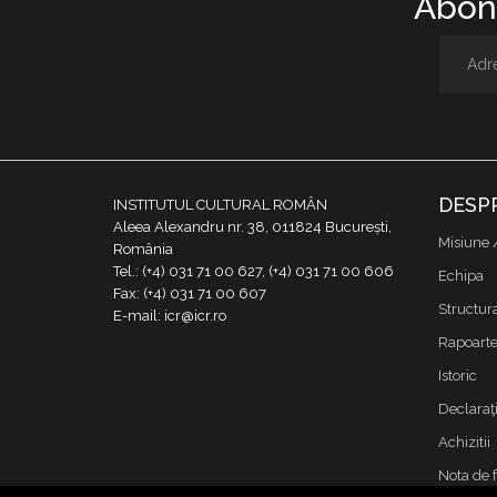
Abone
DESP
INSTITUTUL CULTURAL ROMÂN
Aleea Alexandru nr. 38, 011824 București,
Misiune 
România
Tel.: (+4) 031 71 00 627, (+4) 031 71 00 606
Echipa
Fax: (+4) 031 71 00 607
Structur
E-mail: icr@icr.ro
Rapoarte 
Istoric
Declaraţi
Achizitii
Nota de 