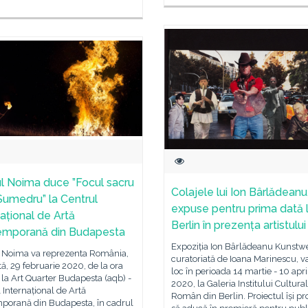
l Noima duce ”Focul sacru
Colajele lui Ion Bârlădeanu
 Sumedru” la Centrul
expuse pentru prima dată 
național de Artă
Berlin în prezența artistului
emporană din Budapesta
Expoziția Ion Bârlădeanu Kunstw
 Noima va reprezenta România,
curatoriată de Ioana Marinescu, v
, 29 februarie 2020, de la ora
loc în perioada 14 martie - 10 apri
 la Art Quarter Budapesta (aqb) -
2020, la Galeria Institului Cultural
 Internațional de Artă
Român din Berlin. Proiectul își p
porană din Budapesta, în cadrul