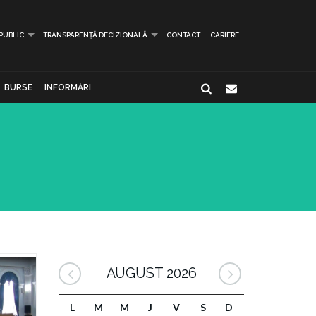
 PUBLIC
TRANSPARENȚĂ DECIZIONALĂ
CONTACT
CARIERE
BURSE
INFORMĂRI
AUGUST 2026
L
M
M
J
V
S
D