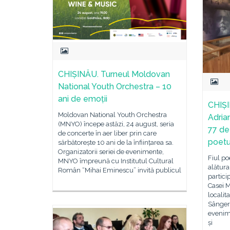
CHIȘINĂU. Turneul Moldovan
National Youth Orchestra – 10
ani de emoții
CHIȘI
Moldovan National Youth Orchestra
Adria
(MNYO) începe astăzi, 24 august, seria
77 de
de concerte în aer liber prin care
poetu
sărbătorește 10 ani de la înființarea sa.
Organizatorii seriei de evenimente,
Fiul po
MNYO împreună cu Institutul Cultural
alătura
Român “Mihai Eminescu” invită publicul
partici
Casei 
localit
Sângere
evenim
și