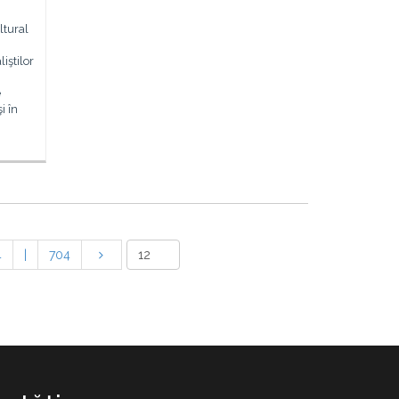
ltural
liştilor
e
i în
4
|
704