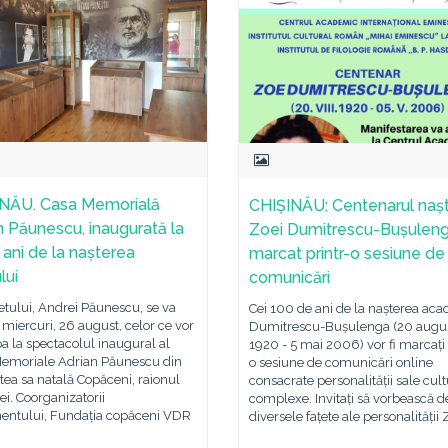
NĂU. Casa Memorială
CHIȘINĂU: Centenarul nașt
n Păunescu, inaugurată la
Zoei Dumitrescu-Bușuleng
 ani de la nașterea
marcat printr-o sesiune de
lui
comunicări
etului, Andrei Păunescu, se va
Cei 100 de ani de la nașterea aca
 miercuri, 26 august, celor ce vor
Dumitrescu-Bușulenga (20 augu
pa la spectacolul inaugural al
1920 - 5 mai 2006) vor fi marcați 
Memoriale Adrian Păunescu din
o sesiune de comunicări online
atea sa natală Copăceni, raionul
consacrate personalității sale cul
i. Coorganizatorii
complexe. Invitați să vorbească d
entului, Fundația copăceni VDR
diversele fațete ale personalității 