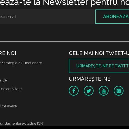
ază-te la Newsletter pentru no
ABONEAZĂ
RE NOI
CELE MAI NOI TWEET-U
/ Strategie / Funcţionare
URMĂREŞTE-NE PE TWITT
URMĂREŞTE-NE
a ICR
de activitate
i de avere
fundamentare cladire ICR