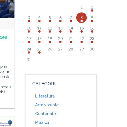
1
2
3
4
5
6
7
8
9
10
11
12
13
14
15
16
 cea
17
18
19
20
21
22
23
24
25
26
27
28
29
30
31
 prin
ei , în
l Român
CATEGORII
inescu
bii
Literatură
Arte vizuale
Conferinţe
Muzică