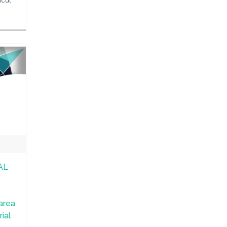
icul
AL
area
ial