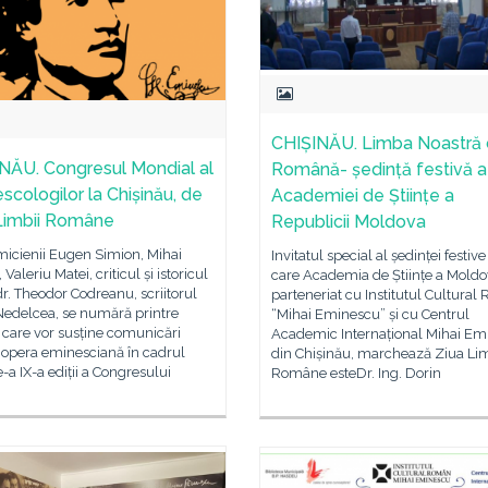
CHIȘINĂU. Limba Noastră
NĂU. Congresul Mondial al
Română- ședință festivă a
scologilor la Chișinău, de
Academiei de Științe a
Limbii Române
Republicii Moldova
icienii Eugen Simion, Mihai
Invitatul special al ședinței festive
Valeriu Matei, criticul și istoricul
care Academia de Științe a Moldov
 dr. Theodor Codreanu, scriitorul
parteneriat cu Institutul Cultura
Nedelcea, se numără printre
“Mihai Eminescu” și cu Centrul
ii care vor susține comunicări
Academic Internațional Mihai Em
 opera eminesciană în cadrul
din Chișinău, marchează Ziua Lim
e-a IX-a ediții a Congresului
Române esteDr. Ing. Dorin