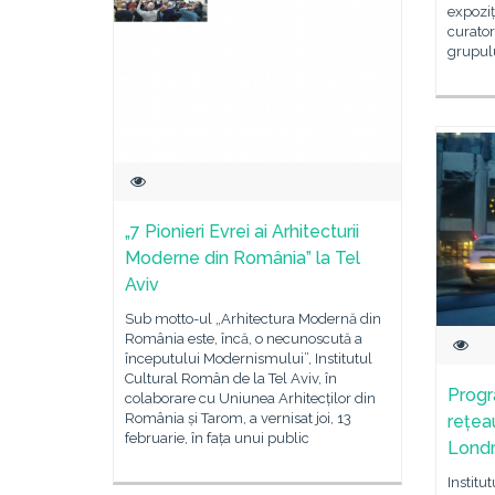
expoziț
curator
grupul
„7 Pionieri Evrei ai Arhitecturii
Moderne din România” la Tel
Aviv
Sub motto-ul „Arhitectura Modernă din
România este, încă, o necunoscută a
începutului Modernismului”, Institutul
Cultural Român de la Tel Aviv, în
Progr
colaborare cu Uniunea Arhitecților din
România și Tarom, a vernisat joi, 13
rețea
februarie, în fața unui public
Lond
Institu