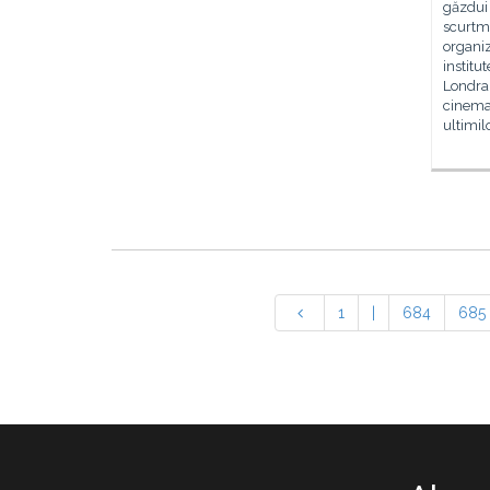
găzdui 
scurtm
organi
institu
Londra,
cinema
ultimil
1
|
684
685