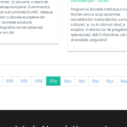
(rezidenţe) - 2020
vineri, 31 ianuarie, o seară de
etraje europene. Evenimentul,
Programul Bursele Institutului Cu
zat sub umbrela EUNIC, rețeaua
Român are ca scop sprijinirea
telor culturale europene din
cercetătorilor, traducătorilor, jurna
 reunește producții
culturali, şi, nu în ultimul rând, a
tografice remarcabile ale
artiştilor, în efortul lor de pregătir
or ani din
specializată, atât în România, cât ş
străinătate, asigurând
686
687
688
689
690
691
692
693
69